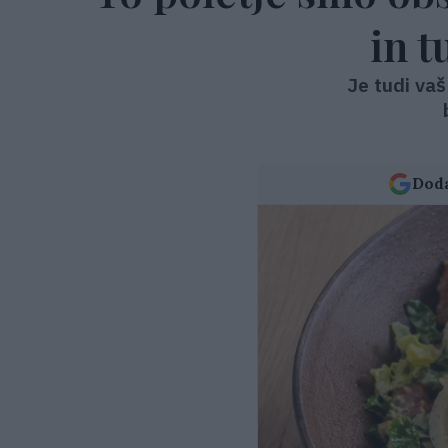
in t
Je tudi vaš
Doda