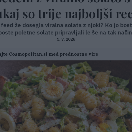
ukaj so trije najboljši re
 feed že dosegla viralna solata z njoki? Ko jo bost
boste poletne solate pripravljali le še na tak način
5. 7. 2026
jte Cosmopolitan.si med prednostne vire