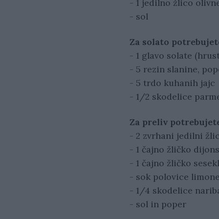
- 1 jedilno žlico olivn
- sol
Za solato potrebujet
- 1 glavo solate (hrust
- 5 rezin slanine, po
- 5 trdo kuhanih jajc
- 1/2 skodelice parm
Za preliv potrebujet
- 2 zvrhani jedilni žl
- 1 čajno žličko dijon
- 1 čajno žličko sese
- sok polovice limon
- 1/4 skodelice nar
- sol in poper