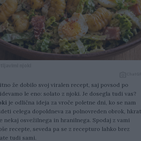
tljavimi njoki
ChatG
itno že dobilo svoj viralen recept, saj povsod po
devamo le eno: solato z njoki. Je dosegla tudi vas?
oki
je odlična ideja za vroče poletne dni, ko se nam
eždeti celega dopoldneva za polnovreden obrok, hkrat
e nekaj osvežilnega in hranilnega. Spodaj z vami
bše recepte, seveda pa se z recepturo lahko brez
te tudi sami.