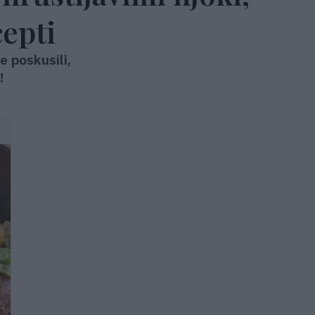
cepti
e poskusili,
!