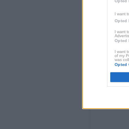
Opted 
I want t
Opted 
I want 
Advertis
Opted 
I want t
of my P
was col
Opted 
View this po