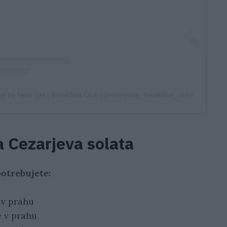
ed by Neja Gril | Breakfast Club (@everyday_breakfast_club)
a Cezarjeva solata
otrebujete:
a v prahu
e v prahu