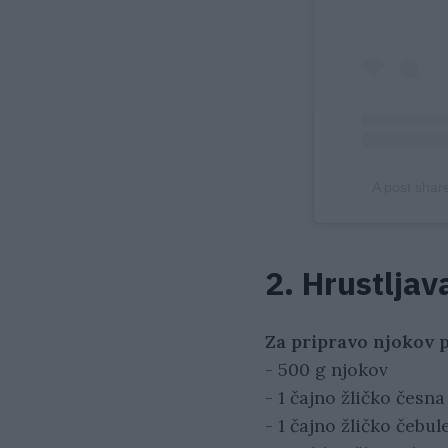
A post shar
2. Hrustljav
Za pripravo njokov p
- 500 g njokov
- 1 čajno žličko česn
- 1 čajno žličko čebul