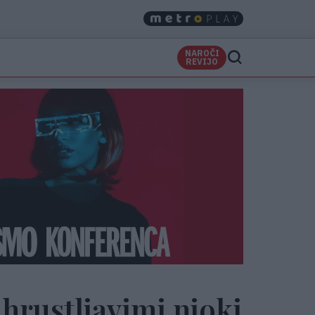
NAROČI
REVIJO
hrustljavimi njoki,