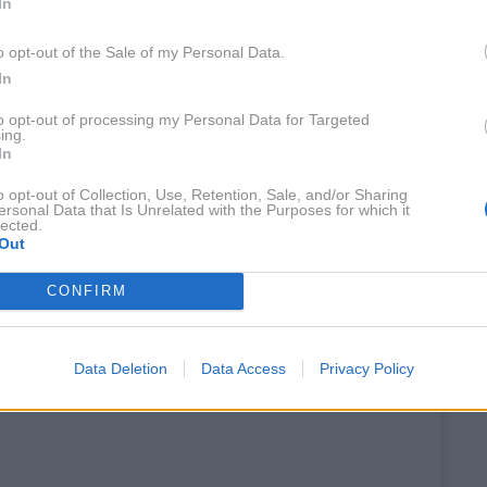
In
o opt-out of the Sale of my Personal Data.
In
to opt-out of processing my Personal Data for Targeted
ing.
In
o opt-out of Collection, Use, Retention, Sale, and/or Sharing
ersonal Data that Is Unrelated with the Purposes for which it
lected.
Out
CONFIRM
st on Instagram
Data Deletion
Data Access
Privacy Policy