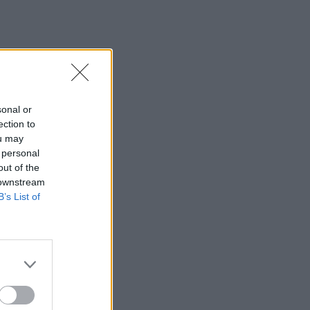
sonal or
ection to
ou may
 personal
out of the
 downstream
B’s List of