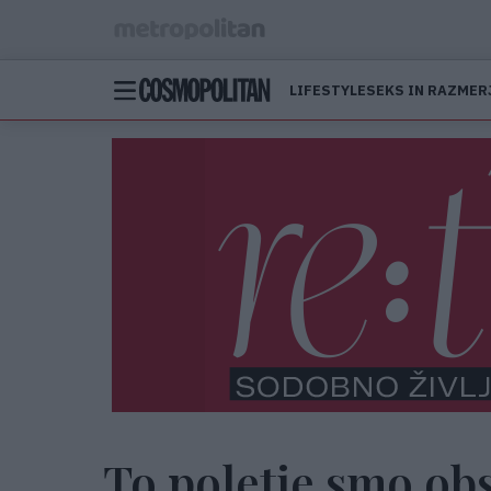
LIFESTYLE
SEKS IN RAZMER
To poletje smo obs