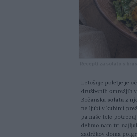
Recepti za solato s hrus
Letošnje poletje je oč
družbenih omrežjih vi
Božanska
solata z nj
ne ljubi v kuhinji pr
pa naše telo potrebuj
delimo nam tri najlju
zadržkov doma poigra