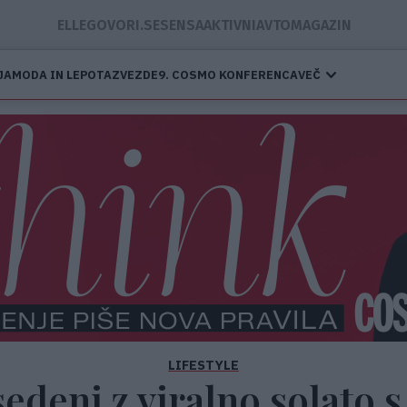
ELLE
GOVORI.SE
SENSA
AKTIVNI
AVTOMAGAZIN
JA
MODA IN LEPOTA
ZVEZDE
9. COSMO KONFERENCA
VEČ
LIFESTYLE
edeni z viralno solato s 