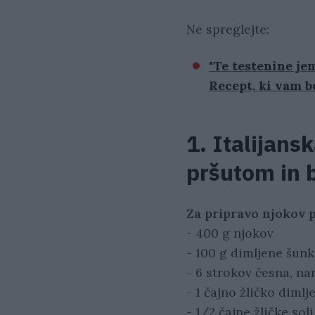
Ne spreglejte:
"Te testenine jem
Recept, ki vam b
1. Italijansk
pršutom in 
Za pripravo njokov p
- 400 g njokov
- 100 g dimljene šunk
- 6 strokov česna, na
- 1 čajno žličko diml
- 1/2 čajne žličke soli