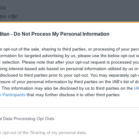
pra
vno olje
e:
itan -
Do Not Process My Personal Information
to opt-out of the sale, sharing to third parties, or processing of your per
formation for targeted advertising by us, please use the below opt-out s
r selection. Please note that after your opt-out request is processed y
eing interest-based ads based on personal information utilized by us or
disclosed to third parties prior to your opt-out. You may separately opt-
viškega) olivnega olja
losure of your personal information by third parties on the IAB’s list of
su
. This information may also be disclosed by us to third parties on the
IA
Participants
that may further disclose it to other third parties.
rave si oglejte tukaj:
l Data Processing Opt Outs
o opt-out of the Sharing of my personal data.