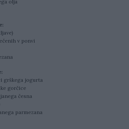
ega olja
e:
ljave)
pečenih v ponvi
ezana
e:
ici grškega jogurta
ske gorčice
kljanega česna
e
ibanega parmezana