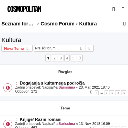
I
s
Seznam forumov
Cosmo Forum
Kultura
k
a
Kultura
n
j
Iskanje
Napredno iskanje
Nova Tema
e
1
2
3
4
5
Naslednja
Razglas
Dogajanja s kulturnega področja
Zadnji prispevek Napisal/-a
Sarissima
«
23. Mar. 2021 18:40
Odgovori:
171
1
9
10
11
12
…
Teme
Knjige/ Razni romani
Zadnji prispevek Napisal/-a
Sarissima
«
13. Nov. 2018 16:09
Odgovori:
463