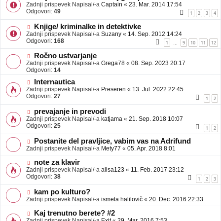
Zadnji prispevek Napisal/-a
Captain
«
23. Mar. 2014 17:54
Odgovori:
49
1
2
3
4
Knjige/ kriminalke in detektivke
Zadnji prispevek Napisal/-a
Suzany
«
14. Sep. 2012 14:24
Odgovori:
168
1
9
10
11
12
…
Ročno ustvarjanje
Zadnji prispevek Napisal/-a
Grega78
«
08. Sep. 2023 20:17
Odgovori:
14
Internautica
Zadnji prispevek Napisal/-a
Preseren
«
13. Jul. 2022 22:45
Odgovori:
27
1
2
prevajanje in prevodi
Zadnji prispevek Napisal/-a
katjama
«
21. Sep. 2018 10:07
Odgovori:
25
1
2
Postanite del pravljice, vabim vas na Adrifund
Zadnji prispevek Napisal/-a
Mety77
«
05. Apr. 2018 8:01
note za klavir
Zadnji prispevek Napisal/-a
alisa123
«
11. Feb. 2017 23:12
Odgovori:
38
1
2
3
kam po kulturo?
Zadnji prispevek Napisal/-a
ismeta halilovič
«
20. Dec. 2016 22:33
Kaj trenutno berete? #2
Zadnji prispevek Napisal/-a
Exit
«
29. Mar. 2016 7:53