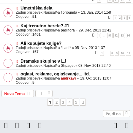
1
10
11
12
13
…
Umetniška dela
Zadnji prispevek Napisal/-a
floribunda
«
13. Jan. 2014 1:58
Odgovori:
51
1
2
3
4
Kaj trenutno berete? #1
Zadnji prispevek Napisal/-a
pasiflora
«
29. Dec. 2013 22:42
Odgovori:
1401
1
91
92
93
94
…
Ali kupujete knjige?
Zadnji prispevek Napisal/-a
*Lani*
«
05. Nov. 2013 1:37
Odgovori:
157
1
8
9
10
11
…
Dramske skupine v LJ
Zadnji prispevek Napisal/-a
Shpaget
«
03. Nov. 2013 22:40
oglasi, reklame, oglaševanje... itd.
Zadnji prispevek Napisal/-a
andrkavr
«
19. Okt. 2013 11:07
Odgovori:
5
Nova Tema
1
2
3
4
5
Naslednja
Pojdi na