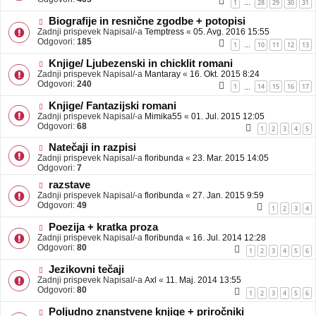
1
28
29
30
31
…
Biografije in resnične zgodbe + potopisi
Zadnji prispevek Napisal/-a
Temptress
«
05. Avg. 2016 15:55
Odgovori:
185
1
10
11
12
13
…
Knjige/ Ljubezenski in chicklit romani
Zadnji prispevek Napisal/-a
Mantaray
«
16. Okt. 2015 8:24
Odgovori:
240
1
14
15
16
17
…
Knjige/ Fantazijski romani
Zadnji prispevek Napisal/-a
Mimika55
«
01. Jul. 2015 12:05
Odgovori:
68
1
2
3
4
5
Natečaji in razpisi
Zadnji prispevek Napisal/-a
floribunda
«
23. Mar. 2015 14:05
Odgovori:
7
razstave
Zadnji prispevek Napisal/-a
floribunda
«
27. Jan. 2015 9:59
Odgovori:
49
1
2
3
4
Poezija + kratka proza
Zadnji prispevek Napisal/-a
floribunda
«
16. Jul. 2014 12:28
Odgovori:
80
1
2
3
4
5
6
Jezikovni tečaji
Zadnji prispevek Napisal/-a
Axl
«
11. Maj. 2014 13:55
Odgovori:
80
1
2
3
4
5
6
Poljudno znanstvene knjige + priročniki