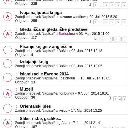
Odgovori:
235
1
13
14
15
16
…
tvoja najljubša knjiga
Zadnji prispevek Napisal/-a
suzanne windlow
«
29. Jul. 2015 5:20
Odgovori:
255
1
15
16
17
18
…
Gledališča in gledališke predstave
Zadnji prispevek Napisal/-a
Sarissima
«
03. Mar. 2015 11:00
Odgovori:
117
1
5
6
7
8
…
Pisanje knjige v angleščini
Zadnji prispevek Napisal/-a
BoMa
«
03. Jan. 2015 12:18
Odgovori:
4
Izdajanje knjig
Zadnji prispevek Napisal/-a
BoMa
«
03. Jan. 2015 12:05
Islamizacije Evrope 2014
Zadnji prispevek Napisal/-a
_patchouli_
«
10. Jul. 2014 13:05
Odgovori:
13
Muzeji
Zadnji prispevek Napisal/-a
floribunda
«
07. Jun. 2014 18:01
Odgovori:
36
1
2
3
Orientalski ples
Zadnji prispevek Napisal/-a
twiigy
«
17. Maj. 2014 13:25
Slike, risbe, grafike...
Zadnji prispevek Napisal/-a
g.AI.a
«
17. Jan. 2014 21:41
Odgovori:
187