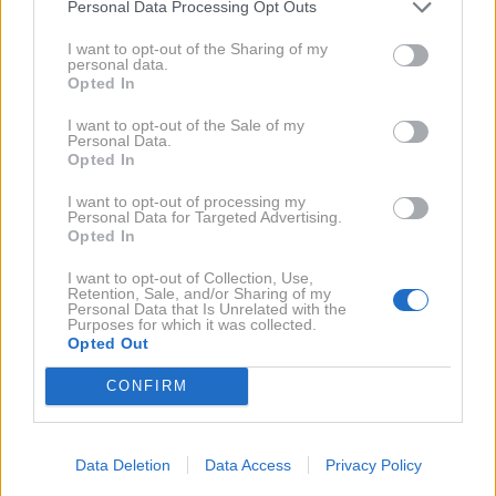
Personal Data Processing Opt Outs
I want to opt-out of the Sharing of my
personal data.
Opted In
I want to opt-out of the Sale of my
Personal Data.
Opted In
I want to opt-out of processing my
Personal Data for Targeted Advertising.
2 / 2
Opted In
I want to opt-out of Collection, Use,
Retention, Sale, and/or Sharing of my
Pepco/posnetek zaslona
Personal Data that Is Unrelated with the
Purposes for which it was collected.
Opted Out
Model odlikuje sproščen kroj s širokimi
hlačnicami, ki omogočajo udobno gibanje in
CONFIRM
pripomorejo k brezskrbnemu počitniškemu
videzu, ki ga poleti obožujemo. Hlače imajo tudi
Data Deletion
Data Access
Privacy Policy
vrvico v pasu, zato jih lahko prilagodite svoji