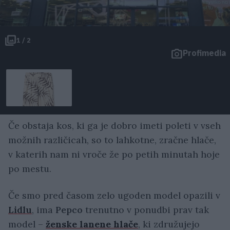
1 / 2
Profimedia
Če obstaja kos, ki ga je dobro imeti poleti v vseh
možnih različicah, so to lahkotne, zračne hlače,
v katerih nam ni vroče že po petih minutah hoje
po mestu.
Če smo pred časom zelo ugoden model opazili v
Lidlu
, ima
Pepco
trenutno v ponudbi prav tak
model –
ženske lanene hlače
, ki združujejo