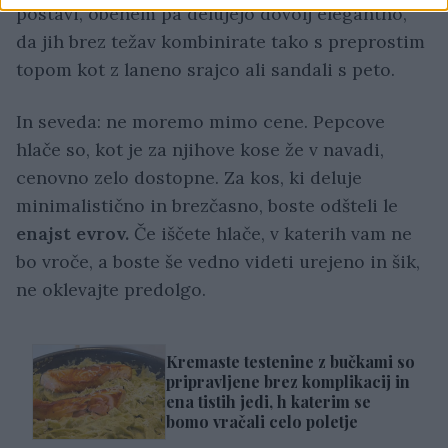
postavi, obenem pa delujejo dovolj elegantno,
da jih brez težav kombinirate tako s preprostim
topom kot z laneno srajco ali sandali s peto.
In seveda: ne moremo mimo cene. Pepcove
hlače so, kot je za njihove kose že v navadi,
cenovno zelo dostopne. Za kos, ki deluje
minimalistično in brezčasno, boste odšteli le
enajst evrov.
Če iščete hlače, v katerih vam ne
bo vroče, a boste še vedno videti urejeno in šik,
ne oklevajte predolgo.
Kremaste testenine z bučkami so
pripravljene brez komplikacij in
ena tistih jedi, h katerim se
bomo vračali celo poletje