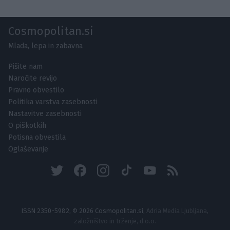
Cosmopolitan.si
Mlada, lepa in zabavna
Pišite nam
Naročite revijo
Pravno obvestilo
Politika varstva zasebnosti
Nastavitve zasebnosti
O piškotkih
Potisna obvestila
Oglaševanje
ISSN 2350-5982, © 2026 Cosmopolitan.si,
Adria Media Ljubljana,
založništvo in trženje, d.o.o.