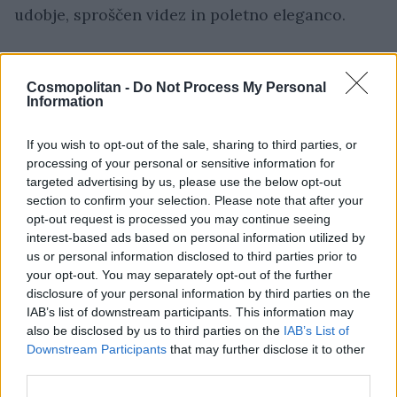
udobje, sproščen videz in poletno eleganco.
Hlače so izdelane iz tkanine iz mešanice
Cosmopolitan -
Do Not Process My Personal
viskoze, zato na koži delujejo lahkotno, mehko
Information
in prijetno. Navdušuje tudi eleganten rastlinski
If you wish to opt-out of the sale, sharing to third parties, or
potisk na bež podlagi.
processing of your personal or sensitive information for
targeted advertising by us, please use the below opt-out
section to confirm your selection. Please note that after your
opt-out request is processed you may continue seeing
interest-based ads based on personal information utilized by
us or personal information disclosed to third parties prior to
your opt-out. You may separately opt-out of the further
disclosure of your personal information by third parties on the
IAB’s list of downstream participants. This information may
also be disclosed by us to third parties on the
IAB’s List of
Downstream Participants
that may further disclose it to other
third parties.