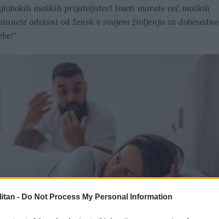
globokih moških prijateljstev! Imeti morate več moških
postanete odvisni od žensk v svojem življenju za dobesedno
ebe!"
itan -
Do Not Process My Personal Information