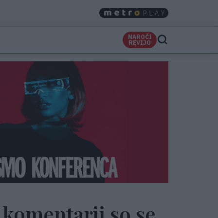
NAROČI
REVIJO
: komentarji so se