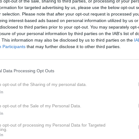
to opt-out of the sale, sharing to third parties, or processing of your per
formation for targeted advertising by us, please use the below opt-out s
r selection. Please note that after your opt-out request is processed y
2 / 3
eing interest-based ads based on personal information utilized by us or
disclosed to third parties prior to your opt-out. You may separately opt-
Profimedi
losure of your personal information by third parties on the IAB’s list of
. This information may also be disclosed by us to third parties on the
IA
ških, ki ne razmišljajo o čustvih drugih. Tega niti ne
Participants
that may further disclose it to other third parties.
osto jim ne pride na misel. Res bi si želela, da bi se to
l Data Processing Opt Outs
oškim se ne morem niti pogovarjati na aplikaciji za
r takoj nanesel na seks ali moj videz. Izmislite si kaj
o opt-out of the Sharing of my personal data.
In
o opt-out of the Sale of my Personal Data.
ne inteligence. Mislim, da bi se veliko odnosov izboljšalo,
In
čino."
to opt-out of processing my Personal Data for Targeted
ing.
 terapijo, čeprav bi jo očitno potrebovali, ker se bojijo,
In