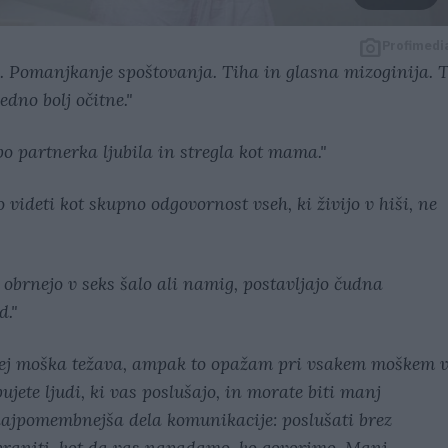
Profimedi
 Pomanjkanje spoštovanja. Tiha in glasna mizoginija. T
edno bolj očitne."
bo partnerka ljubila in stregla kot mama."
videti kot skupno odgovornost vseh, ki živijo v hiši, ne
e obrnejo v seks šalo ali namig, postavljajo čudna
d."
ebej moška težava, ampak to opažam pri vsakem moškem 
ujete ljudi, ki vas poslušajo, in morate biti manj
najpomembnejša dela komunikacije: poslušati brez
braniti, kot da vas napadamo, ko govorimo. Manj