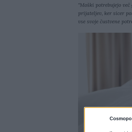
"Moški potrebujejo več 
prijateljev, ker sicer 
vse svoje čustvene potr
Cosmopol