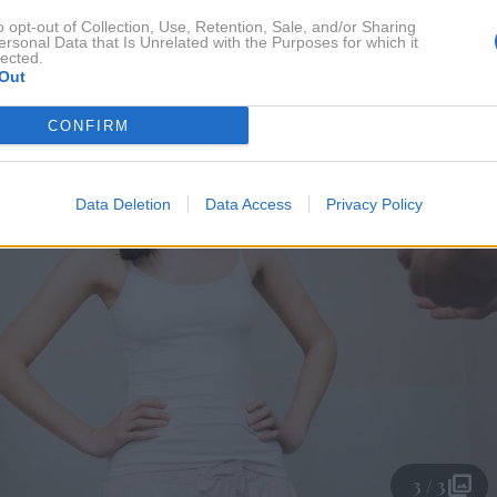
i preveč čustveni."
o opt-out of Collection, Use, Retention, Sale, and/or Sharing
ersonal Data that Is Unrelated with the Purposes for which it
lected.
Out
CONFIRM
Data Deletion
Data Access
Privacy Policy
3 / 3