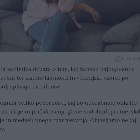
Profimed
ila zanimiva debata o tem, kaj ženske najpogosteje
polu ter katere lastnosti in vedenjski vzorci po
olj vplivajo na odnose.
tegnila veliko pozornosti, saj so uporabnice odkrito
, izkušnje in pričakovanja glede sodobnih partnerski
je in medsebojnega razumevanja. Objavljamo nekaj
ev.