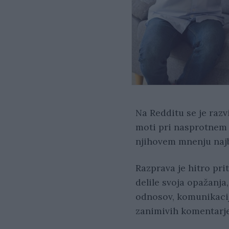
Na Redditu se je razv
moti pri nasprotnem s
njihovem mnenju najb
Razprava je hitro pri
delile svoja opažanja
odnosov, komunikaci
zanimivih komentarj