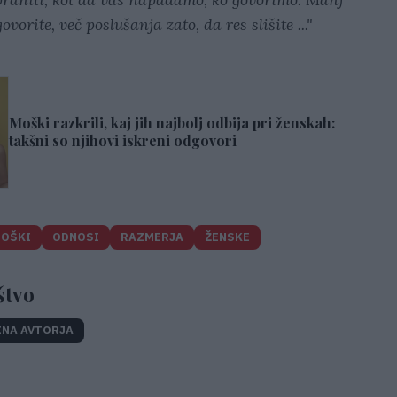
vorite, več poslušanja zato, da res slišite ..."
Moški razkrili, kaj jih najbolj odbija pri ženskah:
takšni so njihovi iskreni odgovori
OŠKI
ODNOSI
RAZMERJA
ŽENSKE
štvo
INA AVTORJA