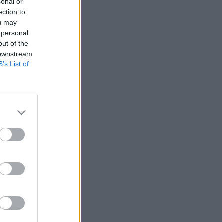
sonal or
ection to
ou may
 personal
out of the
a
 downstream
B’s List of