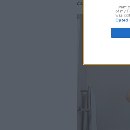
da bodo izpadli šibki al
I want t
of my P
was col
Opted 