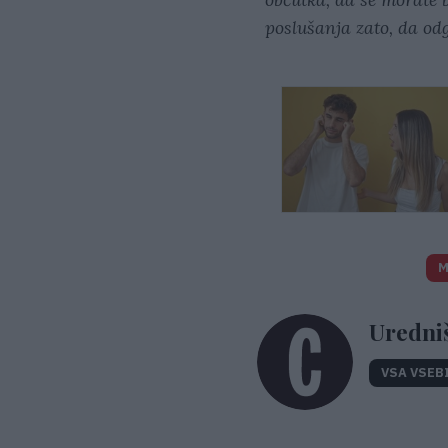
poslušanja zato, da odgo
M
Uredni
VSA VSEB