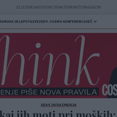
ELLE
SENSA
GOVORI.SE
AKTIVNI
AVTOMAGAZIN
JA
MODA IN LEPOTA
ZVEZDE
9. COSMO KONFERENCA
VEČ
SEKS IN RAZMERJA
kaj jih moti pri moških