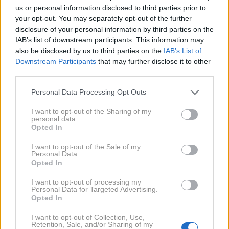
tega nenavadno zaščitniški ali skrivnosten,
us or personal information disclosed to third parties prior to
čeprav prej tega ni počel.
your opt-out. You may separately opt-out of the further
disclosure of your personal information by third parties on the
IAB’s list of downstream participants. This information may
6. Zgodovina brskalnika je vedno izbrisana
also be disclosed by us to third parties on the
IAB’s List of
Downstream Participants
that may further disclose it to other
Če opazite, da redno briše zgodovino iskanj ali
third parties.
uporablja zasebni način brskanja brez jasnega
Personal Data Processing Opt Outs
razloga, to lahko v vas sproži dvom. Seveda je
želja po zasebnosti normalna, a nenadna
I want to opt-out of the Sharing of my
personal data.
sprememba navad pogosto vzbudi vprašanja.
Opted In
I want to opt-out of the Sale of my
Morda vas zanima tudi:
Personal Data.
Opted In
"Lastni mož me je blokiral na Instagramu!"
I want to opt-out of processing my
Personal Data for Targeted Advertising.
(izpoved obupane žene, ki je odkrila
Opted In
možev skrivni profil)
I want to opt-out of Collection, Use,
Retention, Sale, and/or Sharing of my
Moški tega ne more skriti: 7 jasnih znakov,