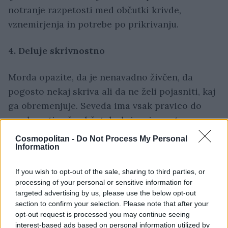
notranje razpetosti med občutki krivde,
vznemirjenja in potrebe po prikrivanju.
4. Deluje skrivnostno
Morda opazite, da je nenavadno živčen, da
pogosto nekaj skriva ali da ne želi pojasniti, kaj
ga obremenjuje. Seveda ima vsak pravico do
zasebnosti, a če občutek skrivanja postane
stalnica, lahko hitro načne zaupanje.
Cosmopolitan -
Do Not Process My Personal
Information
5. Nenadoma je ves čas na telefonu
If you wish to opt-out of the sale, sharing to third parties, or
processing of your personal or sensitive information for
Telefon nosi povsod s seboj, hitro obrača zaslon
targeted advertising by us, please use the below opt-out
stran od vas ali zapira aplikacije, ko pridete
section to confirm your selection. Please note that after your
blizu. Posebej sumljivo je, če postane zaradi
opt-out request is processed you may continue seeing
interest-based ads based on personal information utilized by