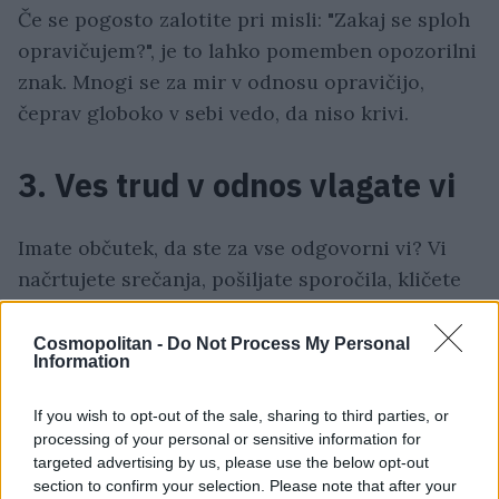
Če se pogosto zalotite pri misli: "Zakaj se sploh
opravičujem?", je to lahko pomemben opozorilni
znak. Mnogi se za mir v odnosu opravičijo,
čeprav globoko v sebi vedo, da niso krivi.
3. Ves trud v odnos vlagate vi
Imate občutek, da ste za vse odgovorni vi? Vi
načrtujete srečanja, pošiljate sporočila, kličete
in skrbite, da odnos sploh obstaja?
Cosmopolitan -
Do Not Process My Personal
Information
Manipulativni ljudje pogosto ustvarijo
dinamiko, v kateri
druga oseba opravlja večino
If you wish to opt-out of the sale, sharing to third parties, or
čustvenega dela.
Čeprav se odnos zdi
processing of your personal or sensitive information for
enostranski, vas lahko z občutki krivde ali
targeted advertising by us, please use the below opt-out
section to confirm your selection. Please note that after your
igranjem žrtve pripravijo do tega, da vlagate še