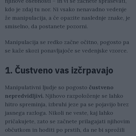
njihove osebnosti – in vi se začnete spraševati,
kdo je zdaj tu nor. Ni vsako nenavadno vedenje
že manipulacija, a če opazite naslednje znake, je
smiselno, da postanete pozorni.
Manipulacija se redko začne očitno, pogosto pa
se kaže skozi ponavljajoče se vedenjske vzorce.
1. Čustveno vas izčrpavajo
Manipulativni ljudje so pogosto
čustveno
nepredvidljivi.
Njihovo razpoloženje se lahko
hitro spreminja, izbruhi jeze pa se pojavijo brez
jasnega razloga. Nikoli ne veste, kaj lahko
pričakujete, zato se začnete prilagajati njihovim
občutkom in hoditi po prstih, da ne bi sprožili