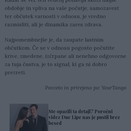
obdobje in vpliva na vaše počutje, samozavest
ter občutek varnosti v odnosu, je vredno
razmisliti, ali je dinamika zares zdrava.
Najpomembnejše je, da zaupate lastnim
občutkom. Če se v odnosu pogosto počutite
krive, zmedene, izčrpane ali nenehno odgovorne
za tuja čustva, je to signal, ki ga ni dobro
prezreti.
Povzeto in prirejeno po: YourTango
Ste opazili ta detajl? Poročni
videz Due Lipe nas je pustil brez
besed