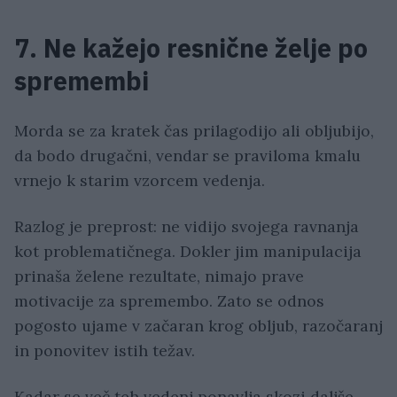
7. Ne kažejo resnične želje po
spremembi
Morda se za kratek čas prilagodijo ali obljubijo,
da bodo drugačni, vendar se praviloma kmalu
vrnejo k starim vzorcem vedenja.
Razlog je preprost: ne vidijo svojega ravnanja
kot problematičnega. Dokler jim manipulacija
prinaša želene rezultate, nimajo prave
motivacije za spremembo. Zato se odnos
pogosto ujame v začaran krog obljub, razočaranj
in ponovitev istih težav.
Kadar se več teh vedenj ponavlja skozi daljše