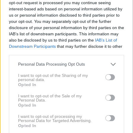
opt-out request is processed you may continue seeing
več energije.
interest-based ads based on personal information utilized by
us or personal information disclosed to third parties prior to
your opt-out. You may separately opt-out of the further
4. So izjemno očarljivi
disclosure of your personal information by third parties on the
IAB’s list of downstream participants. This information may
also be disclosed by us to third parties on the
IAB’s List of
Prav
očarljivost
je pogosto njihovo najmočnejše
Downstream Participants
that may further disclose it to other
orožje. Znajo povedati prave stvari ob pravem
third parties.
času, so karizmatični in ustvarijo občutek
Personal Data Processing Opt Outs
posebne povezanosti.
I want to opt-out of the Sharing of my
personal data.
Toda njihov šarm ni nujno iskren. Pogosto ga
Opted In
uporabljajo kot način, da vas obdržijo v odnosu
I want to opt-out of the Sale of my
in dosežejo svoje cilje. Prav zato je manipulacijo
Personal Data.
Opted In
v začetnih fazah tako težko prepoznati.
I want to opt-out of processing my
Personal Data for Targeted Advertising.
Morda vas zanima tudi:
Opted In