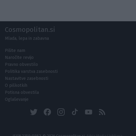
Cosmopolitan.si
Mlada, lepa in zabavna
Pišite nam
Naročite revijo
Pravno obvestilo
Politika varstva zasebnosti
Nastavitve zasebnosti
O piškotkih
Potisna obvestila
Oglaševanje
ISSN 2350-5982, © 2026 Cosmopolitan.si,
Adria Media Ljubljana,