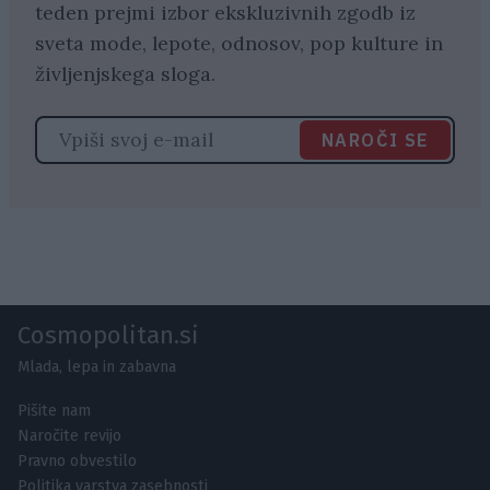
teden prejmi izbor ekskluzivnih zgodb iz
sveta mode, lepote, odnosov, pop kulture in
življenjskega sloga.
NAROČI SE
Cosmopolitan.si
Mlada, lepa in zabavna
Pišite nam
Naročite revijo
Pravno obvestilo
Politika varstva zasebnosti