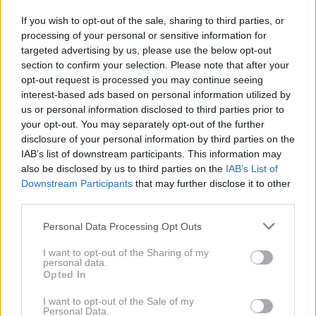
gasilci…).
If you wish to opt-out of the sale, sharing to third parties, or
processing of your personal or sensitive information for
K uspehu projekta Očistimo Slovenijo v enem
targeted advertising by us, please use the below opt-out
section to confirm your selection. Please note that after your
dnevu! bo prispevala tudi policija.
opt-out request is processed you may continue seeing
interest-based ads based on personal information utilized by
"Represivne ukrepe zoper storilce kaznivih
us or personal information disclosed to third parties prior to
your opt-out. You may separately opt-out of the further
dejanj zoper okolje in prostor, ki s svojimi
disclosure of your personal information by third parties on the
dejanji povzročijo hujše posledice za okolje ter
IAB’s list of downstream participants. This information may
ogrozijo življenje ljudi in njihovo premoženje,
also be disclosed by us to third parties on the
IAB’s List of
Downstream Participants
that may further disclose it to other
policisti sicer dopolnjujemo še s preventivnimi
third parties.
aktivnostmi, s katerimi poskušamo povečati
Personal Data Processing Opt Outs
okoljsko ozaveščenost prebivalcev, a je žal
tovrstnih aktivnosti še vedno premalo, zato je
I want to opt-out of the Sharing of my
personal data.
projekt Očistimo Slovenijo v enem dnevu
Opted In
nadvse dobrodošel," je dejal generalni direktor
I want to opt-out of the Sale of my
policije Janko Goršek.
Personal Data.