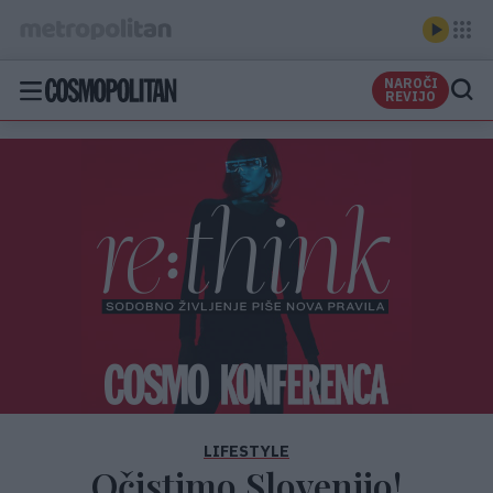
NAROČI
REVIJO
LIFESTYLE
Očistimo Slovenijo!