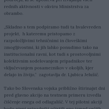
rednih aktivnosti v okviru Ministrstva za
obrambo.
„Skladno s tem podpiramo tudi ta hvalevreden
projekt, h kateremu pristopamo z
razpoložljivimi tehničnimi in človeškimi
zmogljivostmi, ki jih lahko ponudimo tako na
institucionalni ravni, kot tudi s prostovoljnimi
kolektivnim sodelovanjem pripadnikov ter
vključevanjem posameznikov v okoljih, kjer
delajo in živijo,” zagotavlja dr. Ljubica Jelušič.
Tako bo Slovenska vojska približno štirinajst dni
pred glavno akcijo na testnem primeru izvedla
čiščenje enega od odlagališč. V tej pilotni akciji
bodo njeni pripadniki očistili eno izmed večjih