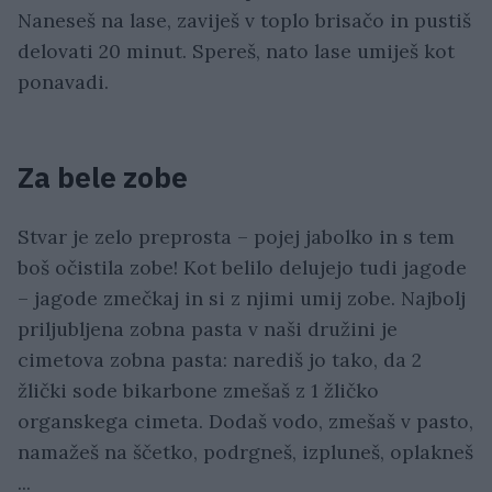
Naneseš na lase, zaviješ v toplo brisačo in pustiš
delovati 20 minut. Spereš, nato lase umiješ kot
ponavadi.
Za bele zobe
Stvar je zelo preprosta – pojej jabolko in s tem
boš očistila zobe! Kot belilo delujejo tudi jagode
– jagode zmečkaj in si z njimi umij zobe. Najbolj
priljubljena zobna pasta v naši družini je
cimetova zobna pasta: narediš jo tako, da 2
žlički sode bikarbone zmešaš z 1 žličko
organskega cimeta. Dodaš vodo, zmešaš v pasto,
namažeš na ščetko, podrgneš, izpluneš, oplakneš
...