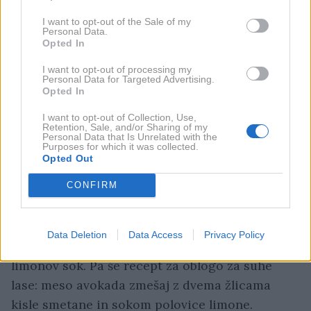
I want to opt-out of the Sale of my
Kremo boš našla v hladilniku – uporabiš lahko
Personal Data.
Opted In
mleko, sladko smetano ali celo majonezo
(priporočam organsko). Morda se sliši smešno –
I want to opt-out of processing my
Personal Data for Targeted Advertising.
vendar majoneza vsebuje rastlinsko olje, kis in
Opted In
rumenjak; sestavine, ki so odlične za nego naše
I want to opt-out of Collection, Use,
kože.
Retention, Sale, and/or Sharing of my
Personal Data that Is Unrelated with the
Purposes for which it was collected.
Opted Out
Nega las
CONFIRM
Da bodo tvoji lasje svetleči, jih speri z mešanico
vode in jabolčnega kisa. Če želiš svoj videz
Data Deletion
Data Access
Privacy Policy
popestriti s prameni, si po laseh porazdeli
limonov sok. Pa še recept za oblogo za suhe
lase: meso avokada zmešaj z dvema žlicama
kisle smetane in sokom polovice limone.