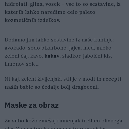
hidrolati, glina, vosek – vse to so sestavine, iz
katerih lahko naredimo celo paleto
kozmetičnih izdelkov.
Dodamo jim lahko sestavine iz naše kuhinje:
avokado, sodo bikarbono, jajca, med, mleko,
zeleni čaj, kavo,
kakav
, sladkor, jabolčni kis,
limonov sok ...
Ni kaj, zeleni življenjski stil je v modi in
recepti
naših babic so čedalje bolj dragoceni.
Maske za obraz
Za suho kožo zmešaj rumenjak in žlico olivnega
olja. Za mastno kožo namesto rumenjaka