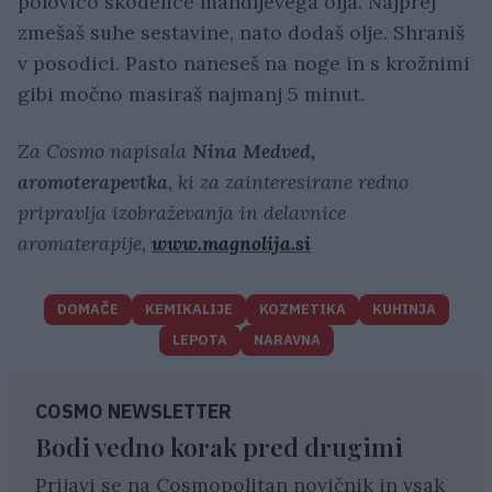
polovico skodelice mandljevega olja. Najprej
zmešaš suhe sestavine, nato dodaš olje. Shraniš
v posodici. Pasto naneseš na noge in s krožnimi
gibi močno masiraš najmanj 5 minut.
Za Cosmo napisala
Nina Medved,
aromoterapevtka
, ki za zainteresirane redno
pripravlja izobraževanja in delavnice
aromaterapije,
www.magnolija.si
DOMAČE
KEMIKALIJE
KOZMETIKA
KUHINJA
LEPOTA
NARAVNA
COSMO NEWSLETTER
Bodi vedno korak pred drugimi
Prijavi se na Cosmopolitan novičnik in vsak