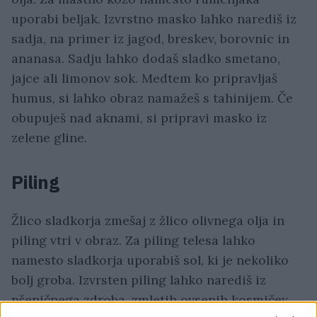
uporabi beljak. Izvrstno masko lahko narediš iz
sadja, na primer iz jagod, breskev, borovnic in
ananasa. Sadju lahko dodaš sladko smetano,
jajce ali limonov sok. Medtem ko pripravljaš
humus, si lahko obraz namažeš s tahinijem. Če
obupuješ nad aknami, si pripravi masko iz
zelene gline.
Piling
Žlico sladkorja zmešaj z žlico olivnega olja in
piling vtri v obraz. Za piling telesa lahko
namesto sladkorja uporabiš sol, ki je nekoliko
bolj groba. Izvrsten piling lahko narediš iz
pšeničnega zdroba, zmletih ovsenih kosmičev,