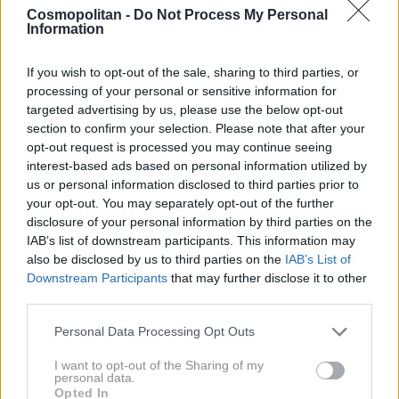
kokosove moke, koruznega zdroba in zmletih
Cosmopolitan -
Do Not Process My Personal
mandljev. Sestavine lahko zmešaš z rastlinskim
Information
oljem ali dodaš malo vode in s krožnimi gibi
If you wish to opt-out of the sale, sharing to third parties, or
naneseš na obraz.
processing of your personal or sensitive information for
targeted advertising by us, please use the below opt-out
Toniki
section to confirm your selection. Please note that after your
opt-out request is processed you may continue seeing
interest-based ads based on personal information utilized by
Zeleni čaj je naravni antioksidant in kožo ščiti
us or personal information disclosed to third parties prior to
your opt-out. You may separately opt-out of the further
pred škodljivimi vplivi iz okolja. Kamilični čaj
disclosure of your personal information by third parties on the
blaži kožo in deluje protivnetno. Za mastno
IAB’s list of downstream participants. This information may
kožo lahko uporabiš mešanico vode in
also be disclosed by us to third parties on the
IAB’s List of
Downstream Participants
that may further disclose it to other
limonovega soka. Zame so najboljši toniki na
third parties.
svetu hidrolati (hidrolat je voda, ki nastane pri
proizvodnji eteričnih olj).
Personal Data Processing Opt Outs
I want to opt-out of the Sharing of my
personal data.
Kreme
Opted In