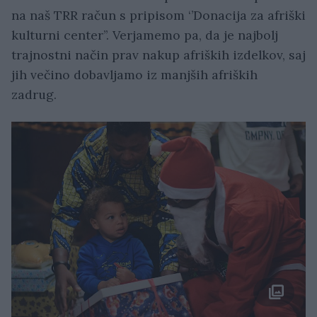
na naš TRR račun s pripisom ‘’Donacija za afriški
kulturni center’’. Verjamemo pa, da je najbolj
trajnostni način prav nakup afriških izdelkov, saj
jih večino dobavljamo iz manjših afriških
zadrug.