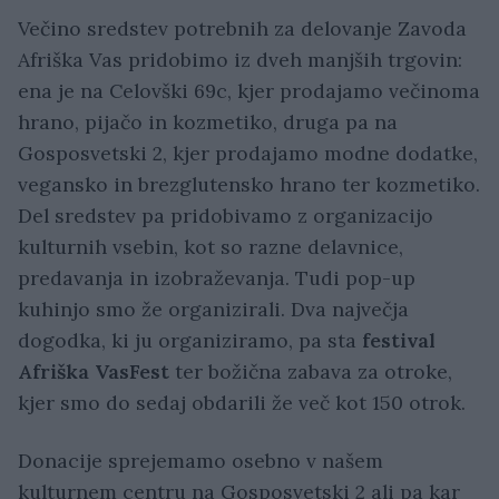
Večino sredstev potrebnih za delovanje Zavoda
Afriška Vas pridobimo iz dveh manjših trgovin:
ena je na Celovški 69c, kjer prodajamo večinoma
hrano, pijačo in kozmetiko, druga pa na
Gosposvetski 2, kjer prodajamo modne dodatke,
vegansko in brezglutensko hrano ter kozmetiko.
Del sredstev pa pridobivamo z organizacijo
kulturnih vsebin, kot so razne delavnice,
predavanja in izobraževanja. Tudi pop-up
kuhinjo smo že organizirali. Dva največja
dogodka, ki ju organiziramo, pa sta
festival
Afriška VasFest
ter božična zabava za otroke,
kjer smo do sedaj obdarili že več kot 150 otrok.
Donacije sprejemamo osebno v našem
kulturnem centru na Gosposvetski 2 ali pa kar