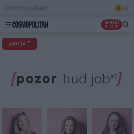
NAROČI
REVIJO
ARHIV