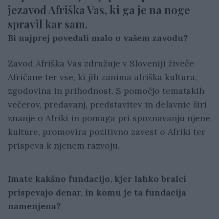
jezavod Afriška Vas, ki ga je na noge
spravil kar sam.
Bi najprej povedali malo o vašem zavodu?
Zavod Afriška Vas združuje v Sloveniji živeče
Afričane ter vse, ki jih zanima afriška kultura,
zgodovina in prihodnost. S pomočjo tematskih
večerov, predavanj, predstavitev in delavnic širi
znanje o Afriki in pomaga pri spoznavanju njene
kulture, promovira pozitivno zavest o Afriki ter
prispeva k njenem razvoju.
Imate kakšno fundacijo, kjer lahko bralci
prispevajo denar, in komu je ta fundacija
namenjena?