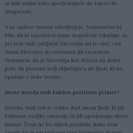
ni bilo nujno tako sprejemajoče do tujcev in
drugačnih.
A se zadeve vseeno izboljšujejo. Nepravično bi
bilo, da bi izpostavil samo negativne izkušnje, in
pri tem tudi zaključil. Slovenija mi je všeč, rad
imam Slovence in večinoma jih razumem.
Verjamem, da je Slovenija kot država na dobri
poti, da postane bolj vključujoča do ljudi, ki ne
spadajo v neke norme.
Imate morda tudi kakšen pozitiven primer?
Seveda, tudi teh je veliko. Rad imam ljudi, ki jih
kulturne razlike zabavajo in jih sprejemajo skozi
humor. Žena ne bo nikoli pozabila, kako sem
zavpil, ko je pri kuhanju pire krompirja dodala