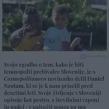
Cherry Black
Svojo zgodbo o tem, kako je biti
temnopolti prebivalec Slovenije, je s
Cosmopolitanovo
novinarko delil
Daniel
Nzotam
, ki se je k nam priselil pred
desetimi leti. Svoje življenje v Sloveniji
opisuje kot pestro, s številnimi vzponi
in padci - v največji ponos pa mu