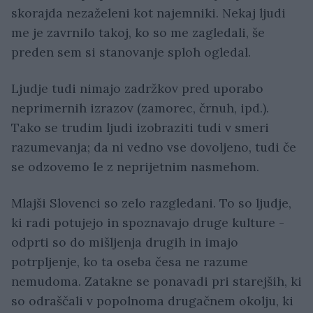
skorajda nezaželeni kot najemniki. Nekaj ljudi
me je zavrnilo takoj, ko so me zagledali, še
preden sem si stanovanje sploh ogledal.
Ljudje tudi nimajo zadržkov pred uporabo
neprimernih izrazov (zamorec, črnuh, ipd.).
Tako se trudim ljudi izobraziti tudi v smeri
razumevanja; da ni vedno vse dovoljeno, tudi če
se odzovemo le z neprijetnim nasmehom.
Mlajši Slovenci so zelo razgledani. To so ljudje,
ki radi potujejo in spoznavajo druge kulture -
odprti so do mišljenja drugih in imajo
potrpljenje, ko ta oseba česa ne razume
nemudoma. Zatakne se ponavadi pri starejših, ki
so odraščali v popolnoma drugačnem okolju, ki