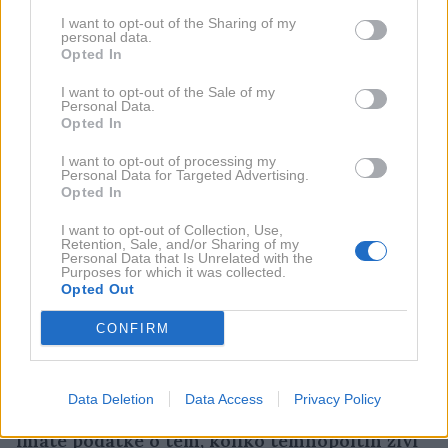
možno. In tako sem bil vedno primoran
I want to opt-out of the Sharing of my
opravljati fizična dela. Nekatera izmed njih
personal data.
izjemno težka. V Sloveniji sem tako delal skoraj
Opted In
vse od a do ž. Med drugim sem pozimi kidal
I want to opt-out of the Sale of my
Personal Data.
sneg. Malce smešno je verjetno izgledalo, ko je
Opted In
Afričan sredi zime kidal sneg po Ljubljani.
I want to opt-out of processing my
Personal Data for Targeted Advertising.
Nekaj časa sem bil brez službe in tako sem se
Opted In
odločil ustvariti svoje delovno mesto. Nočem se
I want to opt-out of Collection, Use,
Retention, Sale, and/or Sharing of my
zanašati na druge in tako sem najprej odprl
Personal Data that Is Unrelated with the
Purposes for which it was collected.
manjšo afriško trgovino, ki je postopoma zrasla
Opted Out
v organizacijo, ki jo z ženo vodiva sama.
CONFIRM
Ponosen sem na vse, kar sem ustvaril v tem
desetletju. Nekatera leta so bila težja, druga
lažja. A vesel sem, da sem, kjer sem.
Data Deletion
Data Access
Privacy Policy
Imate podatke o tem, koliko temnopoltih živi