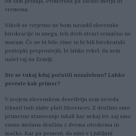
od tam prihaja, Primorska pa zaradi morja in
vremena.
Nikoli se verjetno ne bom navadil slovenske
birokracije in snega, teh dveh stvari resnično ne
maram. Če ne bi bilo zime in bi bili birokratski
postopki preprostejši, bi lahko rekel, da sem
našel raj na Zemlji.
Ste se tukaj kdaj počutili nezaželeno? Lahko
poveste kak primer?
V svojem slovenskem desetletju sem seveda
izkusil tudi slabe plati Slovencev. Z družino smo
primerno stanovanje iskali kar nekaj let, saj smo
rasno mešana družina z dvema otrokoma in
mačko. Kar pa pomeni, da smo v Ljubljani