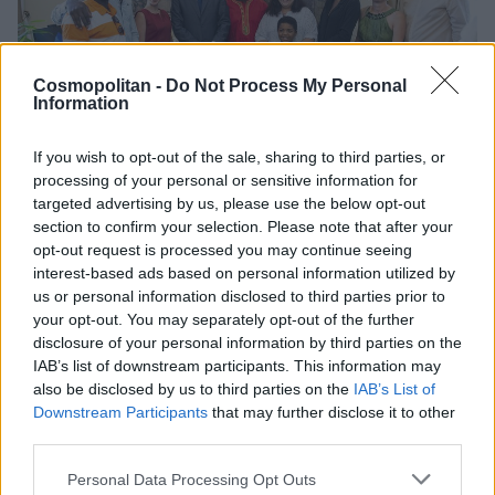
Cosmopolitan -
Do Not Process My Personal
Information
2 / 2
If you wish to opt-out of the sale, sharing to third parties, or
processing of your personal or sensitive information for
targeted advertising by us, please use the below opt-out
Promocijsko gradivo - MASS
section to confirm your selection. Please note that after your
opt-out request is processed you may continue seeing
Zaposleni zavoda Afriška Vas na sprejemu pri
interest-based ads based on personal information utilized by
predsedniku države, Borutu Pahorju
us or personal information disclosed to third parties prior to
your opt-out. You may separately opt-out of the further
Kako vas sprejmejo, ko iščete zaposlitev
disclosure of your personal information by third parties on the
IAB’s list of downstream participants. This information may
oziroma ko ste v preteklosti iskali zaposlitev?
also be disclosed by us to third parties on the
IAB’s List of
Downstream Participants
that may further disclose it to other
Vedno sem si želel obiskovati fakulteto, a zaradi
third parties.
okoliščin v katerih sem odrasel, to ni bilo
Personal Data Processing Opt Outs