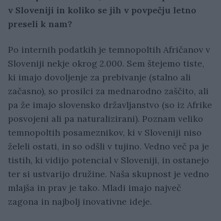
v Sloveniji in koliko se jih v povpečju letno
preseli k nam?
Po internih podatkih je temnopoltih Afričanov v
Sloveniji nekje okrog 2.000. Sem štejemo tiste,
ki imajo dovoljenje za prebivanje (stalno ali
začasno), so prosilci za mednarodno zaščito, ali
pa že imajo slovensko državljanstvo (so iz Afrike
posvojeni ali pa naturalizirani). Poznam veliko
temnopoltih posameznikov, ki v Sloveniji niso
želeli ostati, in so odšli v tujino. Vedno več pa je
tistih, ki vidijo potencial v Sloveniji, in ostanejo
ter si ustvarijo družine. Naša skupnost je vedno
mlajša in prav je tako. Mladi imajo največ
zagona in najbolj inovativne ideje.