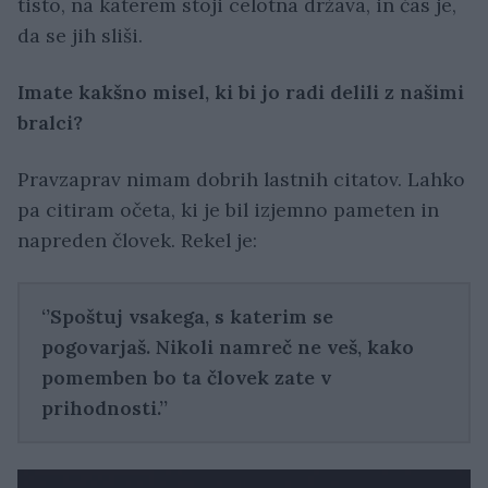
tisto, na katerem stoji celotna država, in čas je,
da se jih sliši.
Imate kakšno misel, ki bi jo radi delili z našimi
bralci?
Pravzaprav nimam dobrih lastnih citatov. Lahko
pa citiram očeta, ki je bil izjemno pameten in
napreden človek. Rekel je:
‘’Spoštuj vsakega, s katerim se
pogovarjaš. Nikoli namreč ne veš, kako
pomemben bo ta človek zate v
prihodnosti.’’