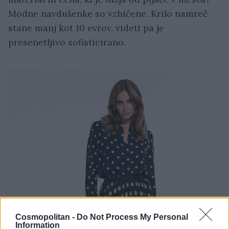
Modne navdušenke so vzhičene. Krilo namreč
stane manj kot 10 evrov, videti pa je
presenetljivo sofisticirano.
Cosmopolitan -
Do Not Process My Personal
Information