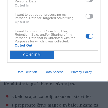
dinamičnost. Prav zato takšno krilo deluje
Personal Data.
Opted In
precej bolj sofisticirano kot modeli iz drugačnih
materialov.
I want to opt-out of processing my
Personal Data for Targeted Advertising.
Opted In
Morda vas zanima tudi:
I want to opt-out of Collection, Use,
Retention, Sale, and/or Sharing of my
Personal Data that Is Unrelated with the
Ukradla vse poglede: Severina v
Purposes for which it was collected.
Opted Out
spektakularni obleki ujeta na tramvaju
CONFIRM
Nova Zarina kolekcija je že pred izidom
povzročila norijo: za njo se skriva
odmevno ime
Data Deletion
Data Access
Privacy Policy
Kombinirate ga lahko na skoraj vse:
z belo srajco za bolj luksuzen, šik videz,
s preprosto črno majico in balerinkami za