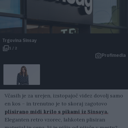
Trgovina Sinsay
1 / 2
Profimedia
Včasih je za urejen, izstopajoč videz dovolj samo
en kos – in trenutno je to skoraj zagotovo
plisirano midi krilo s pikami iz
Sinsaya.
Eleganten retro vzorec, lahkoten plisiran
material in cena, ki je nižja od pijače v mestu?