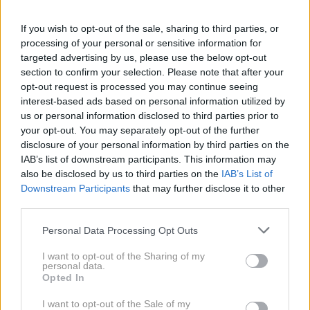
If you wish to opt-out of the sale, sharing to third parties, or
processing of your personal or sensitive information for
targeted advertising by us, please use the below opt-out
section to confirm your selection. Please note that after your
opt-out request is processed you may continue seeing
interest-based ads based on personal information utilized by
us or personal information disclosed to third parties prior to
your opt-out. You may separately opt-out of the further
disclosure of your personal information by third parties on the
IAB’s list of downstream participants. This information may
2 / 2
also be disclosed by us to third parties on the
IAB’s List of
Downstream Participants
that may further disclose it to other
Sinsay/posnetek zaslona
third parties.
Črno-beli pikčast vzorec asociira na francoski
Personal Data Processing Opt Outs
šik, ki se nikoli zares ne umakne iz mode,
dodaten plus pa je plise. Plisirani materiali so
I want to opt-out of the Sharing of my
personal data.
že nekaj let stalnica v trgovinah z oblačili, saj
Opted In
modnim kosom brez truda dodajo eleganco in
I want to opt-out of the Sale of my