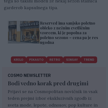
tega so takšni modeli že nekaj sezon stalnica
garderob kapsulnega tipa.
Reserved ima sanjsko poletno
obleko z nežnim cvetličnim
vzorcem, ki je popolna za
poletno sezono – cena pa je res
ugodna
KRILO
PIKASTO
RETRO
SINSAY
TREND
COSMO NEWSLETTER
Bodi vedno korak pred drugimi
Prijavi se na Cosmopolitan novičnik in vsak
teden prejmi izbor ekskluzivnih zgodb iz
sveta mode, lepote, odnosov, pop kulture in