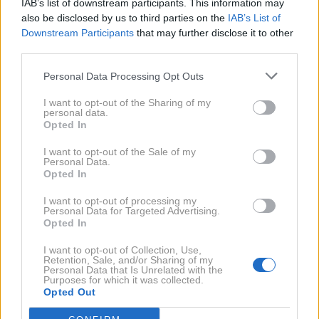
IAB’s list of downstream participants. This information may
opazen videz. Nosite jo lahko samostojno kot
also be disclosed by us to third parties on the
IAB’s List of
tuniko za na plažo ali pa jo dopolnite z modnimi
Downstream Participants
that may further disclose it to other
dodatki za skok v mesto.
third parties.
Personal Data Processing Opt Outs
I want to opt-out of the Sharing of my
personal data.
Opted In
I want to opt-out of the Sale of my
Personal Data.
Opted In
I want to opt-out of processing my
Personal Data for Targeted Advertising.
Opted In
I want to opt-out of Collection, Use,
Retention, Sale, and/or Sharing of my
Personal Data that Is Unrelated with the
Purposes for which it was collected.
Opted Out