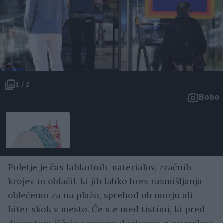
1 / 2
Bobo
Poletje je čas lahkotnih materialov, zračnih
krojev in oblačil, ki jih lahko brez razmišljanja
oblečemo za na plažo, sprehod ob morju ali
hiter skok v mesto. Če ste med tistimi, ki pred
dopustom iščejo cenovno dostopne, a uporabne