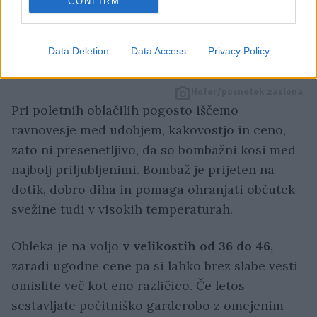
CONFIRM
2 / 2
Data Deletion
Data Access
Privacy Policy
Hofer/posnetek zaslona
Pri poletnih oblačilih pogosto iščemo
ravnovesje med udobjem, kakovostjo in ceno,
zato ni presenetljivo, da so bombažni kosi med
najbolj priljubljenimi. Bombaž je prijeten na
dotik, dobro diha in pomaga ohranjati občutek
svežine tudi v visokih temperaturah.
Obleka je na voljo
v velikostih od 36 do 46,
zaradi ugodne cene pa si lahko brez slabe vesti
omislite več kot eno različico. Če letos
sestavljate počitniško garderobo z omejenim