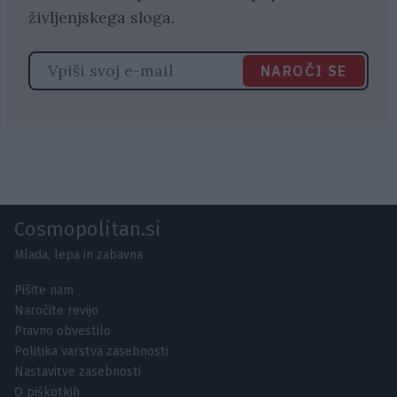
življenjskega sloga.
NAROČI SE
Cosmopolitan.si
Mlada, lepa in zabavna
Pišite nam
Naročite revijo
Pravno obvestilo
Politika varstva zasebnosti
Nastavitve zasebnosti
O piškotkih