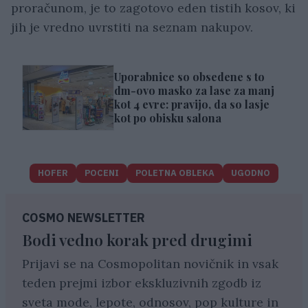
proračunom, je to zagotovo eden tistih kosov, ki
jih je vredno uvrstiti na seznam nakupov.
Uporabnice so obsedene s to
dm-ovo masko za lase za manj
kot 4 evre: pravijo, da so lasje
kot po obisku salona
HOFER
POCENI
POLETNA OBLEKA
UGODNO
COSMO NEWSLETTER
Bodi vedno korak pred drugimi
Prijavi se na Cosmopolitan novičnik in vsak
teden prejmi izbor ekskluzivnih zgodb iz
sveta mode, lepote, odnosov, pop kulture in