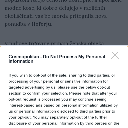
modne kose, ki dobro delujejo v različnih
okoliščinah, vas bo morda pritegnila nova
ponudba v
Hoferju.
V njihove trgovine prihaja ženska obleka
znamke
UP2FASHION Women
, ki stane le
6,78
Cosmopolitan -
Do Not Process My Personal
evra
! Gre za preprost poletni kos iz
Information
stoodstotnega bombaža, ki je zaradi naravnega
materiala primeren tudi za najbolj vroče dni.
If you wish to opt-out of the sale, sharing to third parties, or
processing of your personal or sensitive information for
targeted advertising by us, please use the below opt-out
Posebnost obleke je, da je na voljo v več
section to confirm your selection. Please note that after your
različnih modelih in barvnih različicah, zato
opt-out request is processed you may continue seeing
interest-based ads based on personal information utilized by
lahko vsaka najde kroj in vzorec, ki ji najbolj
us or personal information disclosed to third parties prior to
ustreza. Dobite jo tako v umirjeni bež različici
your opt-out. You may separately opt-out of the further
kot s tropskimi vzorci, ki bodo poskrbeli za
disclosure of your personal information by third parties on the