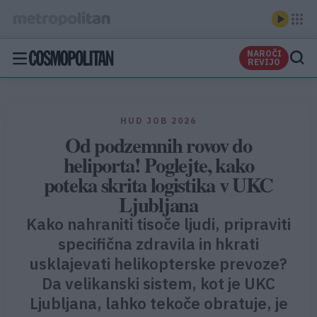
NAROČI
REVIJO
HUD JOB 2026
Od podzemnih rovov do
heliporta! Poglejte, kako
poteka skrita logistika v UKC
Ljubljana
Kako nahraniti tisoče ljudi, pripraviti
specifična zdravila in hkrati
usklajevati helikopterske prevoze?
Da velikanski sistem, kot je UKC
Ljubljana, lahko tekoče obratuje, je