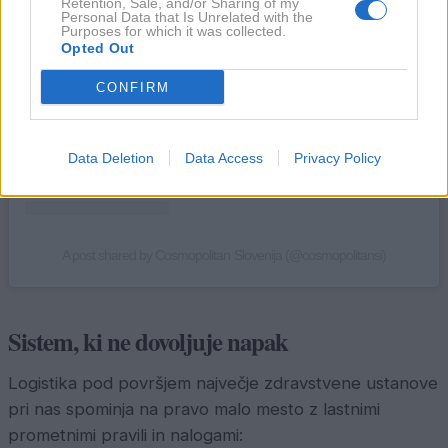
Retention, Sale, and/or Sharing of my
Personal Data that Is Unrelated with the
Purposes for which it was collected.
Opted Out
CONFIRM
Data Deletion
Data Access
Privacy Policy
A post shared by Cosmopolitan Slovenija (@cosmopolitansi)
Sistem, ki ne dovoljuje napak
Logistika pod površjem največje zdravstvene ustanove
pri nas spominja na pravo malo mesto z lastnimi
prometnimi pravili in nalogami: