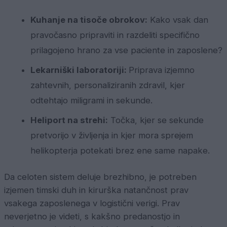
Kuhanje na tisoče obrokov:
Kako vsak dan
pravočasno pripraviti in razdeliti specifično
prilagojeno hrano za vse paciente in zaposlene?
Lekarniški laboratoriji:
Priprava izjemno
zahtevnih, personaliziranih zdravil, kjer
odtehtajo miligrami in sekunde.
Heliport na strehi:
Točka, kjer se sekunde
pretvorijo v življenja in kjer mora sprejem
helikopterja potekati brez ene same napake.
Da celoten sistem deluje brezhibno, je potreben
izjemen timski duh in kirurška natančnost prav
vsakega zaposlenega v logistični verigi. Prav
neverjetno je videti, s kakšno predanostjo in