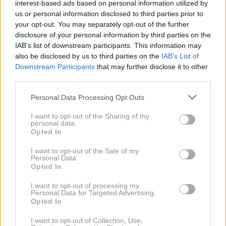
interest-based ads based on personal information utilized by
Pripravile so fascinanten sprehod skozi prostore in
us or personal information disclosed to third parties prior to
your opt-out. You may separately opt-out of the further
procese, ki jih pacienti in obiskovalci skoraj nikoli ne
disclosure of your personal information by third parties on the
vidijo, a so za učinkovito delovanje ključnega pomena.
IAB’s list of downstream participants. This information may
also be disclosed by us to third parties on the
IAB’s List of
Downstream Participants
that may further disclose it to other
third parties.
Personal Data Processing Opt Outs
I want to opt-out of the Sharing of my
personal data.
Opted In
I want to opt-out of the Sale of my
Personal Data.
Opted In
I want to opt-out of processing my
Personal Data for Targeted Advertising.
Opted In
View this post on Instagram
I want to opt-out of Collection, Use,