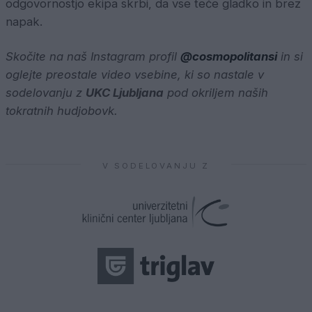
odgovornostjo ekipa skrbi, da vse teče gladko in brez
napak.
Skočite na naš Instagram profil
@cosmopolitansi
in si
oglejte preostale video vsebine, ki so nastale v
sodelovanju z
UKC Ljubljana
pod okriljem naših
tokratnih hudjobovk.
V SODELOVANJU Z