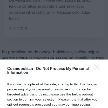
Da velikanski sistem, kot je UKC Ljubljana, lahko
tekoče obratuje, je potrebna tudi neverjetno
dodelana infrastruktura - ki vključuje celo dolge
tunele!
7. 7. 2026
Ko pomislimo na delovanje bolnišnice, večina najprej
vidi zdravnike in medicinske sestre ob bolniški postelji.
A da lahko ti nemoteno opravljajo svoje delo, v ozadju
Cosmopolitan -
Do Not Process My Personal
24 ur na dan deluje ogromen, neverjetno kompleksen
Information
in do potankosti usklajen
logistični sistem
. Naša
dekleta so v okviru projekta Hud Job tokrat raziskala
If you wish to opt-out of the sale, sharing to third parties, or
najbolj skrite kotičke
UKC Ljubljana
– od najnižje
processing of your personal or sensitive information for
targeted advertising by us, please use the below opt-out
podzemne točke pa vse do vrha stavbe, kjer pristajajo
section to confirm your selection. Please note that after your
reševalni helikopterji!
opt-out request is processed you may continue seeing