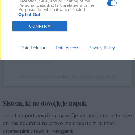
Retention, Sale, and/or Sharing of my
Personal Data that Is Unrelated with the
Purposes for which it was collected.
Opted Out
CONFIRM
Data Deletion
Data Access
Privacy Policy
A post shared by Cosmopolitan Slovenija (@cosmopolitansi)
Sistem, ki ne dovoljuje napak
Logistika pod površjem največje zdravstvene ustanove
pri nas spominja na pravo malo mesto z lastnimi
prometnimi pravili in nalogami: