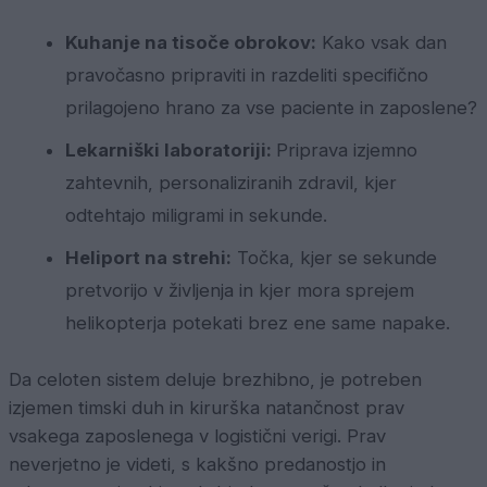
Kuhanje na tisoče obrokov:
Kako vsak dan
pravočasno pripraviti in razdeliti specifično
prilagojeno hrano za vse paciente in zaposlene?
Lekarniški laboratoriji:
Priprava izjemno
zahtevnih, personaliziranih zdravil, kjer
odtehtajo miligrami in sekunde.
Heliport na strehi:
Točka, kjer se sekunde
pretvorijo v življenja in kjer mora sprejem
helikopterja potekati brez ene same napake.
Da celoten sistem deluje brezhibno, je potreben
izjemen timski duh in kirurška natančnost prav
vsakega zaposlenega v logistični verigi. Prav
neverjetno je videti, s kakšno predanostjo in