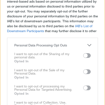
interest-based ads based on personal information utilized by
Pripravile so fascinanten sprehod skozi prostore in
us or personal information disclosed to third parties prior to
your opt-out. You may separately opt-out of the further
procese, ki jih pacienti in obiskovalci skoraj nikoli ne
disclosure of your personal information by third parties on the
vidijo, a so za učinkovito delovanje ključnega pomena.
IAB’s list of downstream participants. This information may
also be disclosed by us to third parties on the
IAB’s List of
Downstream Participants
that may further disclose it to other
third parties.
Personal Data Processing Opt Outs
I want to opt-out of the Sharing of my
personal data.
Opted In
I want to opt-out of the Sale of my
Personal Data.
Opted In
I want to opt-out of processing my
Personal Data for Targeted Advertising.
Opted In
View this post on Instagram
I want to opt-out of Collection, Use,