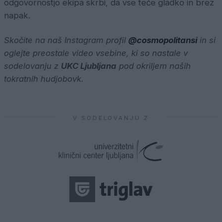
odgovornostjo ekipa skrbi, da vse teče gladko in brez
napak.
Skočite na naš Instagram profil
@cosmopolitansi
in si
oglejte preostale video vsebine, ki so nastale v
sodelovanju z
UKC Ljubljana
pod okriljem naših
tokratnih hudjobovk.
V SODELOVANJU Z