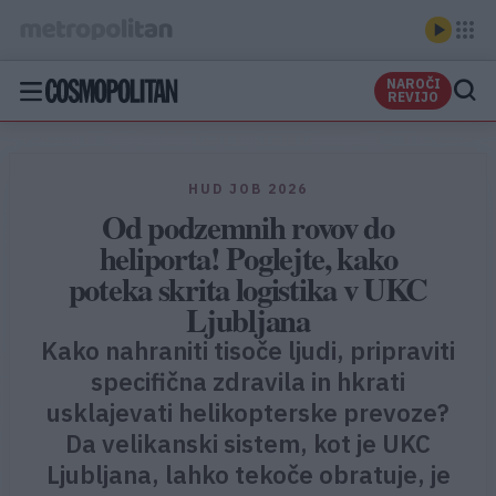
NAROČI
REVIJO
HUD JOB 2026
Od podzemnih rovov do
heliporta! Poglejte, kako
poteka skrita logistika v UKC
Ljubljana
Kako nahraniti tisoče ljudi, pripraviti
specifična zdravila in hkrati
usklajevati helikopterske prevoze?
Da velikanski sistem, kot je UKC
Ljubljana, lahko tekoče obratuje, je