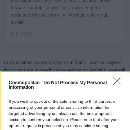
Da velikanski sistem, kot je UKC Ljubljana, lahko
tekoče obratuje, je potrebna tudi neverjetno
dodelana infrastruktura - ki vključuje celo dolge
tunele!
7. 7. 2026
Ko pomislimo na delovanje bolnišnice, večina najprej
vidi zdravnike in medicinske sestre ob bolniški postelji.
A da lahko ti nemoteno opravljajo svoje delo, v ozadju
Cosmopolitan -
Do Not Process My Personal
24 ur na dan deluje ogromen, neverjetno kompleksen
Information
in do potankosti usklajen
logistični sistem
. Naša
dekleta so v okviru projekta Hud Job tokrat raziskala
If you wish to opt-out of the sale, sharing to third parties, or
najbolj skrite kotičke
UKC Ljubljana
– od najnižje
processing of your personal or sensitive information for
targeted advertising by us, please use the below opt-out
podzemne točke pa vse do vrha stavbe, kjer pristajajo
section to confirm your selection. Please note that after your
reševalni helikopterji!
opt-out request is processed you may continue seeing