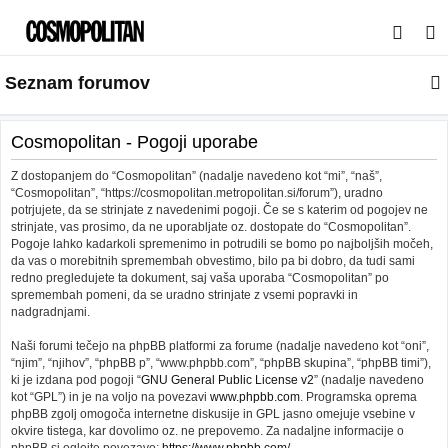
I
s
Seznam forumov
k
a
n
Cosmopolitan - Pogoji uporabe
j
Z dostopanjem do “Cosmopolitan” (nadalje navedeno kot “mi”, “naš”,
e
“Cosmopolitan”, “https://cosmopolitan.metropolitan.si/forum”), uradno
potrjujete, da se strinjate z navedenimi pogoji. Če se s katerim od pogojev ne
strinjate, vas prosimo, da ne uporabljate oz. dostopate do “Cosmopolitan”.
Pogoje lahko kadarkoli spremenimo in potrudili se bomo po najboljših močeh,
da vas o morebitnih spremembah obvestimo, bilo pa bi dobro, da tudi sami
redno pregledujete ta dokument, saj vaša uporaba “Cosmopolitan” po
spremembah pomeni, da se uradno strinjate z vsemi popravki in
nadgradnjami.
Naši forumi tečejo na phpBB platformi za forume (nadalje navedeno kot “oni”,
“njim”, “njihov”, “phpBB p”, “www.phpbb.com”, “phpBB skupina”, “phpBB timi”),
ki je izdana pod pogoji “
GNU General Public License v2
” (nadalje navedeno
kot “GPL”) in je na voljo na povezavi
www.phpbb.com
. Programska oprema
phpBB zgolj omogoča internetne diskusije in GPL jasno omejuje vsebine v
okvire tistega, kar dovolimo oz. ne prepovemo. Za nadaljne informacije o