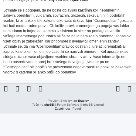
phpBB si oglejte povezavo:
https://www.phpbb.com/
.
Strinjate se s pogojem, da ne boste objavljali kakršnih koli neprimernih,
žaljivih, obrekljivih, vulgarnih, sovražnih, grozečih, seksualnih in podobnih
vsebin, ki bi lahko kršile zakone tako vaše države, kjer “Cosmopolitan” gostuje,
kot tudi mednarodno pravo. Ob kršitvi pravkar omenjenega pogoja vas lahko
nemudoma in trajno odstranimo iz sistema in sicer na podlagi obvestila
vašega internetnega ponudnika ali če se bo to nam zdelo potrebno. IP naslov
vseh objav je zabeležen, kar pripomore k uveljavitvi omenjenih zahtev.
Strinjate se, da ima “Cosmopolitan” pravico odstraniti, urejati, premakniti ali
zapreti katero koli temo in ob času, ki se nam zdi primeren. Kot uporabnik se
strinjate, da se vaše objavljene vsebine shrani v arhiv. Vaše informacije ne
bodo posredovane naprej brez vašega dovoljenja, vendar pa ne
“Cosmopolitan” niti phpBB ne prevzemata odgovornosti za poskuse hekerskih
vdorov, s katerimi bi lahko prišli do podatkov.
ProLight Style by
Ian Bradley
Teče na
phpBB
® Forum Software © phpBB Limited
Zasebnost
|
Pogoji