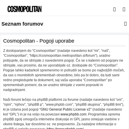
I
s
Seznam forumov
k
a
n
Cosmopolitan - Pogoji uporabe
j
Z dostopanjem do “Cosmopolitan” (nadalje navedeno kot “mi”, “naš”,
e
“Cosmopolitan”, “https://cosmopolitan.metropolitan.si/forum”), uradno
potrjujete, da se strinjate z navedenimi pogoji. Če se s katerim od pogojev ne
strinjate, vas prosimo, da ne uporabljate oz. dostopate do “Cosmopolitan”.
Pogoje lahko kadarkoli spremenimo in potrudili se bomo po najboljših močeh,
da vas o morebitnih spremembah obvestimo, bilo pa bi dobro, da tudi sami
redno pregledujete ta dokument, saj vaša uporaba “Cosmopolitan” po
spremembah pomeni, da se uradno strinjate z vsemi popravki in
nadgradnjami.
Naši forumi tečejo na phpBB platformi za forume (nadalje navedeno kot “oni”,
“njim”, “njihov”, “phpBB p”, “www.phpbb.com”, “phpBB skupina”, “phpBB timi”),
ki je izdana pod pogoji “
GNU General Public License v2
” (nadalje navedeno
kot “GPL”) in je na voljo na povezavi
www.phpbb.com
. Programska oprema
phpBB zgolj omogoča internetne diskusije in GPL jasno omejuje vsebine v
okvire tistega, kar dovolimo oz. ne prepovemo. Za nadaljne informacije o