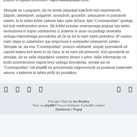
phpBB si oglejte povezavo:
https://www.phpbb.com/
.
Strinjate se s pogojem, da ne boste objavljali kakršnih koli neprimernih,
žaljivih, obrekljivih, vulgarnih, sovražnih, grozečih, seksualnih in podobnih
vsebin, ki bi lahko kršile zakone tako vaše države, kjer “Cosmopolitan” gostuje,
kot tudi mednarodno pravo. Ob kršitvi pravkar omenjenega pogoja vas lahko
nemudoma in trajno odstranimo iz sistema in sicer na podlagi obvestila
vašega internetnega ponudnika ali če se bo to nam zdelo potrebno. IP naslov
vseh objav je zabeležen, kar pripomore k uveljavitvi omenjenih zahtev.
Strinjate se, da ima “Cosmopolitan” pravico odstraniti, urejati, premakniti ali
zapreti katero koli temo in ob času, ki se nam zdi primeren. Kot uporabnik se
strinjate, da se vaše objavljene vsebine shrani v arhiv. Vaše informacije ne
bodo posredovane naprej brez vašega dovoljenja, vendar pa ne
“Cosmopolitan” niti phpBB ne prevzemata odgovornosti za poskuse hekerskih
vdorov, s katerimi bi lahko prišli do podatkov.
ProLight Style by
Ian Bradley
Teče na
phpBB
® Forum Software © phpBB Limited
Zasebnost
|
Pogoji