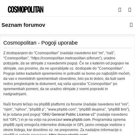
I
s
Seznam forumov
k
a
n
Cosmopolitan - Pogoji uporabe
j
Z dostopanjem do “Cosmopolitan” (nadalje navedeno kot “mi”, “naš”,
e
“Cosmopolitan”, “https://cosmopolitan.metropolitan.si/forum”), uradno
potrjujete, da se strinjate z navedenimi pogoji. Če se s katerim od pogojev ne
strinjate, vas prosimo, da ne uporabljate oz. dostopate do “Cosmopolitan”.
Pogoje lahko kadarkoli spremenimo in potrudili se bomo po najboljših močeh,
da vas o morebitnih spremembah obvestimo, bilo pa bi dobro, da tudi sami
redno pregledujete ta dokument, saj vaša uporaba “Cosmopolitan” po
spremembah pomeni, da se uradno strinjate z vsemi popravki in
nadgradnjami.
Naši forumi tečejo na phpBB platformi za forume (nadalje navedeno kot “oni”,
“njim”, “njihov”, “phpBB p”, “www.phpbb.com”, “phpBB skupina”, “phpBB timi”),
ki je izdana pod pogoji “
GNU General Public License v2
” (nadalje navedeno
kot “GPL”) in je na voljo na povezavi
www.phpbb.com
. Programska oprema
phpBB zgolj omogoča internetne diskusije in GPL jasno omejuje vsebine v
okvire tistega, kar dovolimo oz. ne prepovemo. Za nadaljne informacije o