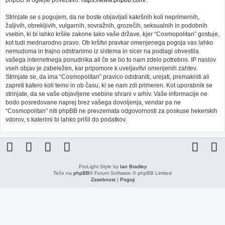
phpBB si oglejte povezavo:
https://www.phpbb.com/
.
Strinjate se s pogojem, da ne boste objavljali kakršnih koli neprimernih,
žaljivih, obrekljivih, vulgarnih, sovražnih, grozečih, seksualnih in podobnih
vsebin, ki bi lahko kršile zakone tako vaše države, kjer “Cosmopolitan” gostuje,
kot tudi mednarodno pravo. Ob kršitvi pravkar omenjenega pogoja vas lahko
nemudoma in trajno odstranimo iz sistema in sicer na podlagi obvestila
vašega internetnega ponudnika ali če se bo to nam zdelo potrebno. IP naslov
vseh objav je zabeležen, kar pripomore k uveljavitvi omenjenih zahtev.
Strinjate se, da ima “Cosmopolitan” pravico odstraniti, urejati, premakniti ali
zapreti katero koli temo in ob času, ki se nam zdi primeren. Kot uporabnik se
strinjate, da se vaše objavljene vsebine shrani v arhiv. Vaše informacije ne
bodo posredovane naprej brez vašega dovoljenja, vendar pa ne
“Cosmopolitan” niti phpBB ne prevzemata odgovornosti za poskuse hekerskih
vdorov, s katerimi bi lahko prišli do podatkov.
ProLight Style by
Ian Bradley
Teče na
phpBB
® Forum Software © phpBB Limited
Zasebnost
|
Pogoji