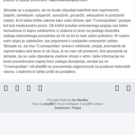
phpBB si oglejte povezavo:
https://www.phpbb.com/
.
Strinjate se s pogojem, da ne boste objavljali kakršnih koli neprimernih,
žaljivih, obrekljivih, vulgarnih, sovražnih, grozečih, seksualnih in podobnih
vsebin, ki bi lahko kršile zakone tako vaše države, kjer “Cosmopolitan” gostuje,
kot tudi mednarodno pravo. Ob kršitvi pravkar omenjenega pogoja vas lahko
nemudoma in trajno odstranimo iz sistema in sicer na podlagi obvestila
vašega internetnega ponudnika ali če se bo to nam zdelo potrebno. IP naslov
vseh objav je zabeležen, kar pripomore k uveljavitvi omenjenih zahtev.
Strinjate se, da ima “Cosmopolitan” pravico odstraniti, urejati, premakniti ali
zapreti katero koli temo in ob času, ki se nam zdi primeren. Kot uporabnik se
strinjate, da se vaše objavljene vsebine shrani v arhiv. Vaše informacije ne
bodo posredovane naprej brez vašega dovoljenja, vendar pa ne
“Cosmopolitan” niti phpBB ne prevzemata odgovornosti za poskuse hekerskih
vdorov, s katerimi bi lahko prišli do podatkov.
ProLight Style by
Ian Bradley
Teče na
phpBB
® Forum Software © phpBB Limited
Zasebnost
|
Pogoji