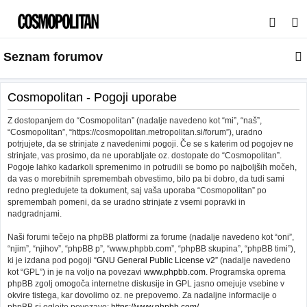
I
s
Seznam forumov
k
a
n
Cosmopolitan - Pogoji uporabe
j
Z dostopanjem do “Cosmopolitan” (nadalje navedeno kot “mi”, “naš”,
e
“Cosmopolitan”, “https://cosmopolitan.metropolitan.si/forum”), uradno
potrjujete, da se strinjate z navedenimi pogoji. Če se s katerim od pogojev ne
strinjate, vas prosimo, da ne uporabljate oz. dostopate do “Cosmopolitan”.
Pogoje lahko kadarkoli spremenimo in potrudili se bomo po najboljših močeh,
da vas o morebitnih spremembah obvestimo, bilo pa bi dobro, da tudi sami
redno pregledujete ta dokument, saj vaša uporaba “Cosmopolitan” po
spremembah pomeni, da se uradno strinjate z vsemi popravki in
nadgradnjami.
Naši forumi tečejo na phpBB platformi za forume (nadalje navedeno kot “oni”,
“njim”, “njihov”, “phpBB p”, “www.phpbb.com”, “phpBB skupina”, “phpBB timi”),
ki je izdana pod pogoji “
GNU General Public License v2
” (nadalje navedeno
kot “GPL”) in je na voljo na povezavi
www.phpbb.com
. Programska oprema
phpBB zgolj omogoča internetne diskusije in GPL jasno omejuje vsebine v
okvire tistega, kar dovolimo oz. ne prepovemo. Za nadaljne informacije o