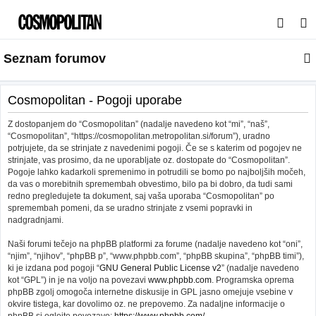
I
s
Seznam forumov
k
a
n
Cosmopolitan - Pogoji uporabe
j
Z dostopanjem do “Cosmopolitan” (nadalje navedeno kot “mi”, “naš”,
e
“Cosmopolitan”, “https://cosmopolitan.metropolitan.si/forum”), uradno
potrjujete, da se strinjate z navedenimi pogoji. Če se s katerim od pogojev ne
strinjate, vas prosimo, da ne uporabljate oz. dostopate do “Cosmopolitan”.
Pogoje lahko kadarkoli spremenimo in potrudili se bomo po najboljših močeh,
da vas o morebitnih spremembah obvestimo, bilo pa bi dobro, da tudi sami
redno pregledujete ta dokument, saj vaša uporaba “Cosmopolitan” po
spremembah pomeni, da se uradno strinjate z vsemi popravki in
nadgradnjami.
Naši forumi tečejo na phpBB platformi za forume (nadalje navedeno kot “oni”,
“njim”, “njihov”, “phpBB p”, “www.phpbb.com”, “phpBB skupina”, “phpBB timi”),
ki je izdana pod pogoji “
GNU General Public License v2
” (nadalje navedeno
kot “GPL”) in je na voljo na povezavi
www.phpbb.com
. Programska oprema
phpBB zgolj omogoča internetne diskusije in GPL jasno omejuje vsebine v
okvire tistega, kar dovolimo oz. ne prepovemo. Za nadaljne informacije o