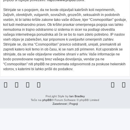
phpBB si oglejte povezavo:
https://www.phpbb.com/
.
Strinjate se s pogojem, da ne boste objavljali kakršnih koli neprimernih,
žaljivih, obrekljivih, vulgarnih, sovražnih, grozečih, seksualnih in podobnih
vsebin, ki bi lahko kršile zakone tako vaše države, kjer “Cosmopolitan” gostuje,
kot tudi mednarodno pravo. Ob kršitvi pravkar omenjenega pogoja vas lahko
nemudoma in trajno odstranimo iz sistema in sicer na podlagi obvestila
vašega internetnega ponudnika ali če se bo to nam zdelo potrebno. IP naslov
vseh objav je zabeležen, kar pripomore k uveljavitvi omenjenih zahtev.
Strinjate se, da ima “Cosmopolitan” pravico odstraniti, urejati, premakniti ali
zapreti katero koli temo in ob času, ki se nam zdi primeren. Kot uporabnik se
strinjate, da se vaše objavljene vsebine shrani v arhiv. Vaše informacije ne
bodo posredovane naprej brez vašega dovoljenja, vendar pa ne
“Cosmopolitan” niti phpBB ne prevzemata odgovornosti za poskuse hekerskih
vdorov, s katerimi bi lahko prišli do podatkov.
ProLight Style by
Ian Bradley
Teče na
phpBB
® Forum Software © phpBB Limited
Zasebnost
|
Pogoji