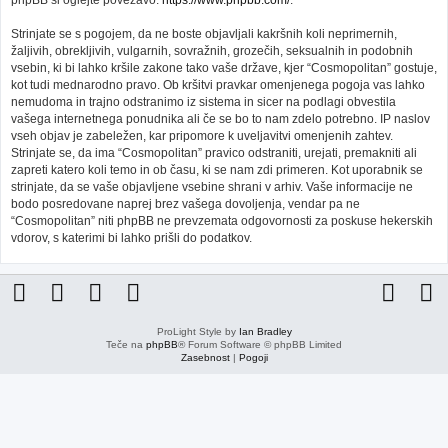
phpBB si oglejte povezavo:
https://www.phpbb.com/
.
Strinjate se s pogojem, da ne boste objavljali kakršnih koli neprimernih,
žaljivih, obrekljivih, vulgarnih, sovražnih, grozečih, seksualnih in podobnih
vsebin, ki bi lahko kršile zakone tako vaše države, kjer “Cosmopolitan” gostuje,
kot tudi mednarodno pravo. Ob kršitvi pravkar omenjenega pogoja vas lahko
nemudoma in trajno odstranimo iz sistema in sicer na podlagi obvestila
vašega internetnega ponudnika ali če se bo to nam zdelo potrebno. IP naslov
vseh objav je zabeležen, kar pripomore k uveljavitvi omenjenih zahtev.
Strinjate se, da ima “Cosmopolitan” pravico odstraniti, urejati, premakniti ali
zapreti katero koli temo in ob času, ki se nam zdi primeren. Kot uporabnik se
strinjate, da se vaše objavljene vsebine shrani v arhiv. Vaše informacije ne
bodo posredovane naprej brez vašega dovoljenja, vendar pa ne
“Cosmopolitan” niti phpBB ne prevzemata odgovornosti za poskuse hekerskih
vdorov, s katerimi bi lahko prišli do podatkov.
ProLight Style by
Ian Bradley
Teče na
phpBB
® Forum Software © phpBB Limited
Zasebnost
|
Pogoji