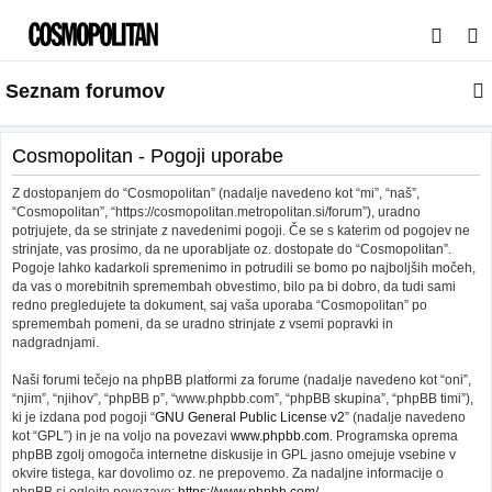
I
s
Seznam forumov
k
a
n
Cosmopolitan - Pogoji uporabe
j
Z dostopanjem do “Cosmopolitan” (nadalje navedeno kot “mi”, “naš”,
e
“Cosmopolitan”, “https://cosmopolitan.metropolitan.si/forum”), uradno
potrjujete, da se strinjate z navedenimi pogoji. Če se s katerim od pogojev ne
strinjate, vas prosimo, da ne uporabljate oz. dostopate do “Cosmopolitan”.
Pogoje lahko kadarkoli spremenimo in potrudili se bomo po najboljših močeh,
da vas o morebitnih spremembah obvestimo, bilo pa bi dobro, da tudi sami
redno pregledujete ta dokument, saj vaša uporaba “Cosmopolitan” po
spremembah pomeni, da se uradno strinjate z vsemi popravki in
nadgradnjami.
Naši forumi tečejo na phpBB platformi za forume (nadalje navedeno kot “oni”,
“njim”, “njihov”, “phpBB p”, “www.phpbb.com”, “phpBB skupina”, “phpBB timi”),
ki je izdana pod pogoji “
GNU General Public License v2
” (nadalje navedeno
kot “GPL”) in je na voljo na povezavi
www.phpbb.com
. Programska oprema
phpBB zgolj omogoča internetne diskusije in GPL jasno omejuje vsebine v
okvire tistega, kar dovolimo oz. ne prepovemo. Za nadaljne informacije o