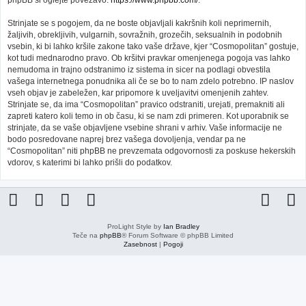
phpBB si oglejte povezavo:
https://www.phpbb.com/
.
Strinjate se s pogojem, da ne boste objavljali kakršnih koli neprimernih,
žaljivih, obrekljivih, vulgarnih, sovražnih, grozečih, seksualnih in podobnih
vsebin, ki bi lahko kršile zakone tako vaše države, kjer “Cosmopolitan” gostuje,
kot tudi mednarodno pravo. Ob kršitvi pravkar omenjenega pogoja vas lahko
nemudoma in trajno odstranimo iz sistema in sicer na podlagi obvestila
vašega internetnega ponudnika ali če se bo to nam zdelo potrebno. IP naslov
vseh objav je zabeležen, kar pripomore k uveljavitvi omenjenih zahtev.
Strinjate se, da ima “Cosmopolitan” pravico odstraniti, urejati, premakniti ali
zapreti katero koli temo in ob času, ki se nam zdi primeren. Kot uporabnik se
strinjate, da se vaše objavljene vsebine shrani v arhiv. Vaše informacije ne
bodo posredovane naprej brez vašega dovoljenja, vendar pa ne
“Cosmopolitan” niti phpBB ne prevzemata odgovornosti za poskuse hekerskih
vdorov, s katerimi bi lahko prišli do podatkov.
ProLight Style by
Ian Bradley
Teče na
phpBB
® Forum Software © phpBB Limited
Zasebnost
|
Pogoji