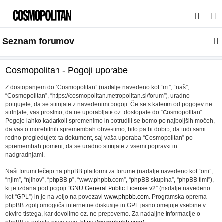
I
s
Seznam forumov
k
a
n
Cosmopolitan - Pogoji uporabe
j
Z dostopanjem do “Cosmopolitan” (nadalje navedeno kot “mi”, “naš”,
e
“Cosmopolitan”, “https://cosmopolitan.metropolitan.si/forum”), uradno
potrjujete, da se strinjate z navedenimi pogoji. Če se s katerim od pogojev ne
strinjate, vas prosimo, da ne uporabljate oz. dostopate do “Cosmopolitan”.
Pogoje lahko kadarkoli spremenimo in potrudili se bomo po najboljših močeh,
da vas o morebitnih spremembah obvestimo, bilo pa bi dobro, da tudi sami
redno pregledujete ta dokument, saj vaša uporaba “Cosmopolitan” po
spremembah pomeni, da se uradno strinjate z vsemi popravki in
nadgradnjami.
Naši forumi tečejo na phpBB platformi za forume (nadalje navedeno kot “oni”,
“njim”, “njihov”, “phpBB p”, “www.phpbb.com”, “phpBB skupina”, “phpBB timi”),
ki je izdana pod pogoji “
GNU General Public License v2
” (nadalje navedeno
kot “GPL”) in je na voljo na povezavi
www.phpbb.com
. Programska oprema
phpBB zgolj omogoča internetne diskusije in GPL jasno omejuje vsebine v
okvire tistega, kar dovolimo oz. ne prepovemo. Za nadaljne informacije o