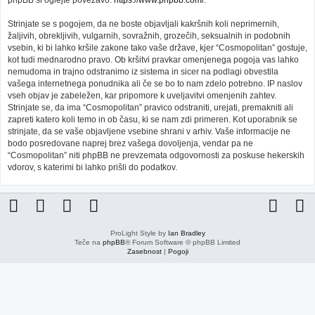
phpBB si oglejte povezavo:
https://www.phpbb.com/
.
Strinjate se s pogojem, da ne boste objavljali kakršnih koli neprimernih,
žaljivih, obrekljivih, vulgarnih, sovražnih, grozečih, seksualnih in podobnih
vsebin, ki bi lahko kršile zakone tako vaše države, kjer “Cosmopolitan” gostuje,
kot tudi mednarodno pravo. Ob kršitvi pravkar omenjenega pogoja vas lahko
nemudoma in trajno odstranimo iz sistema in sicer na podlagi obvestila
vašega internetnega ponudnika ali če se bo to nam zdelo potrebno. IP naslov
vseh objav je zabeležen, kar pripomore k uveljavitvi omenjenih zahtev.
Strinjate se, da ima “Cosmopolitan” pravico odstraniti, urejati, premakniti ali
zapreti katero koli temo in ob času, ki se nam zdi primeren. Kot uporabnik se
strinjate, da se vaše objavljene vsebine shrani v arhiv. Vaše informacije ne
bodo posredovane naprej brez vašega dovoljenja, vendar pa ne
“Cosmopolitan” niti phpBB ne prevzemata odgovornosti za poskuse hekerskih
vdorov, s katerimi bi lahko prišli do podatkov.
ProLight Style by
Ian Bradley
Teče na
phpBB
® Forum Software © phpBB Limited
Zasebnost
|
Pogoji