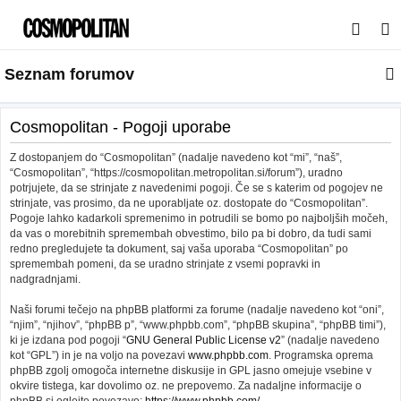
I
s
Seznam forumov
k
a
n
Cosmopolitan - Pogoji uporabe
j
Z dostopanjem do “Cosmopolitan” (nadalje navedeno kot “mi”, “naš”,
e
“Cosmopolitan”, “https://cosmopolitan.metropolitan.si/forum”), uradno
potrjujete, da se strinjate z navedenimi pogoji. Če se s katerim od pogojev ne
strinjate, vas prosimo, da ne uporabljate oz. dostopate do “Cosmopolitan”.
Pogoje lahko kadarkoli spremenimo in potrudili se bomo po najboljših močeh,
da vas o morebitnih spremembah obvestimo, bilo pa bi dobro, da tudi sami
redno pregledujete ta dokument, saj vaša uporaba “Cosmopolitan” po
spremembah pomeni, da se uradno strinjate z vsemi popravki in
nadgradnjami.
Naši forumi tečejo na phpBB platformi za forume (nadalje navedeno kot “oni”,
“njim”, “njihov”, “phpBB p”, “www.phpbb.com”, “phpBB skupina”, “phpBB timi”),
ki je izdana pod pogoji “
GNU General Public License v2
” (nadalje navedeno
kot “GPL”) in je na voljo na povezavi
www.phpbb.com
. Programska oprema
phpBB zgolj omogoča internetne diskusije in GPL jasno omejuje vsebine v
okvire tistega, kar dovolimo oz. ne prepovemo. Za nadaljne informacije o