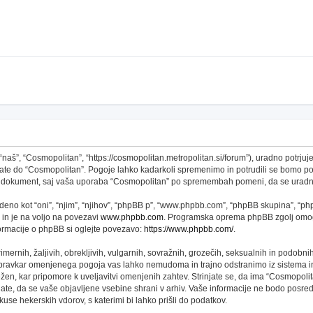
š”, “Cosmopolitan”, “https://cosmopolitan.metropolitan.si/forum”), uradno potrjujet
topate do “Cosmopolitan”. Pogoje lahko kadarkoli spremenimo in potrudili se bomo 
 ta dokument, saj vaša uporaba “Cosmopolitan” po spremembah pomeni, da se uradno
no kot “oni”, “njim”, “njihov”, “phpBB p”, “www.phpbb.com”, “phpBB skupina”, “phpB
 in je na voljo na povezavi
www.phpbb.com
. Programska oprema phpBB zgolj omogo
formacije o phpBB si oglejte povezavo:
https://www.phpbb.com/
.
imernih, žaljivih, obrekljivih, vulgarnih, sovražnih, grozečih, seksualnih in podobni
 pravkar omenjenega pogoja vas lahko nemudoma in trajno odstranimo iz sistema in
n, kar pripomore k uveljavitvi omenjenih zahtev. Strinjate se, da ima “Cosmopolitan” 
njate, da se vaše objavljene vsebine shrani v arhiv. Vaše informacije ne bodo pos
se hekerskih vdorov, s katerimi bi lahko prišli do podatkov.