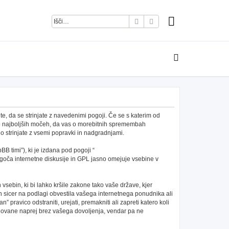
Iskanje
Napredno iskanje
e, da se strinjate z navedenimi pogoji. Če se s katerim od
po najboljših močeh, da vas o morebitnih spremembah
 strinjate z vsemi popravki in nadgradnjami.
B timi”), ki je izdana pod pogoji “
ča internetne diskusije in GPL jasno omejuje vsebine v
h vsebin, ki bi lahko kršile zakone tako vaše države, kjer
 sicer na podlagi obvestila vašega internetnega ponudnika ali
pravico odstraniti, urejati, premakniti ali zapreti katero koli
redovane naprej brez vašega dovoljenja, vendar pa ne