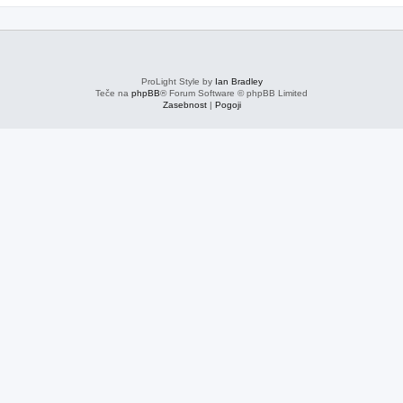
ProLight Style by
Ian Bradley
Teče na
phpBB
® Forum Software © phpBB Limited
Zasebnost
|
Pogoji