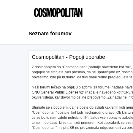
Seznam forumov
Cosmopolitan - Pogoji uporabe
Z dostopanjem do “Cosmopolitan” (nadalje navedeno kot “mi”, “na
pogojev ne strinjate, vas prosimo, da ne uporabljate oz. dos
obvestimo, bilo pa bi dobro, da tudi sami redno pregledujete
Naši forumi tečejo na phpBB platformi za forume (nadalje navede
GNU General Public License v2
” (nadalje navedeno kot “GPL”)
okvire tistega, kar dovolimo oz. ne prepovemo. Za nadaljne in
Strinjate se s pogojem, da ne boste objavljali kakršnih koli nepr
“Cosmopolitan” gostuje, kot tudi mednarodno pravo. Ob kršitvi
če se bo to nam zdelo potrebno. IP naslov vseh objav je zabeleže
temo in ob času, ki se nam zdi primeren. Kot uporabnik se stri
“Cosmopolitan” niti phpBB ne prevzemata odgovornosti za posku