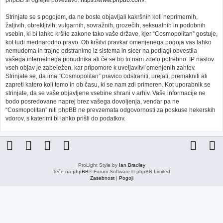
phpBB si oglejte povezavo:
https://www.phpbb.com/
.
Strinjate se s pogojem, da ne boste objavljali kakršnih koli neprimernih,
žaljivih, obrekljivih, vulgarnih, sovražnih, grozečih, seksualnih in podobnih
vsebin, ki bi lahko kršile zakone tako vaše države, kjer “Cosmopolitan” gostuje,
kot tudi mednarodno pravo. Ob kršitvi pravkar omenjenega pogoja vas lahko
nemudoma in trajno odstranimo iz sistema in sicer na podlagi obvestila
vašega internetnega ponudnika ali če se bo to nam zdelo potrebno. IP naslov
vseh objav je zabeležen, kar pripomore k uveljavitvi omenjenih zahtev.
Strinjate se, da ima “Cosmopolitan” pravico odstraniti, urejati, premakniti ali
zapreti katero koli temo in ob času, ki se nam zdi primeren. Kot uporabnik se
strinjate, da se vaše objavljene vsebine shrani v arhiv. Vaše informacije ne
bodo posredovane naprej brez vašega dovoljenja, vendar pa ne
“Cosmopolitan” niti phpBB ne prevzemata odgovornosti za poskuse hekerskih
vdorov, s katerimi bi lahko prišli do podatkov.
ProLight Style by
Ian Bradley
Teče na
phpBB
® Forum Software © phpBB Limited
Zasebnost
|
Pogoji