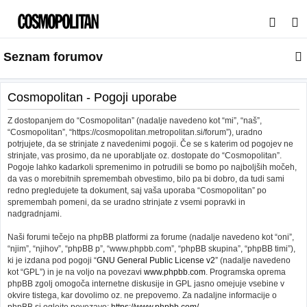
I
s
Seznam forumov
k
a
n
Cosmopolitan - Pogoji uporabe
j
Z dostopanjem do “Cosmopolitan” (nadalje navedeno kot “mi”, “naš”,
e
“Cosmopolitan”, “https://cosmopolitan.metropolitan.si/forum”), uradno
potrjujete, da se strinjate z navedenimi pogoji. Če se s katerim od pogojev ne
strinjate, vas prosimo, da ne uporabljate oz. dostopate do “Cosmopolitan”.
Pogoje lahko kadarkoli spremenimo in potrudili se bomo po najboljših močeh,
da vas o morebitnih spremembah obvestimo, bilo pa bi dobro, da tudi sami
redno pregledujete ta dokument, saj vaša uporaba “Cosmopolitan” po
spremembah pomeni, da se uradno strinjate z vsemi popravki in
nadgradnjami.
Naši forumi tečejo na phpBB platformi za forume (nadalje navedeno kot “oni”,
“njim”, “njihov”, “phpBB p”, “www.phpbb.com”, “phpBB skupina”, “phpBB timi”),
ki je izdana pod pogoji “
GNU General Public License v2
” (nadalje navedeno
kot “GPL”) in je na voljo na povezavi
www.phpbb.com
. Programska oprema
phpBB zgolj omogoča internetne diskusije in GPL jasno omejuje vsebine v
okvire tistega, kar dovolimo oz. ne prepovemo. Za nadaljne informacije o