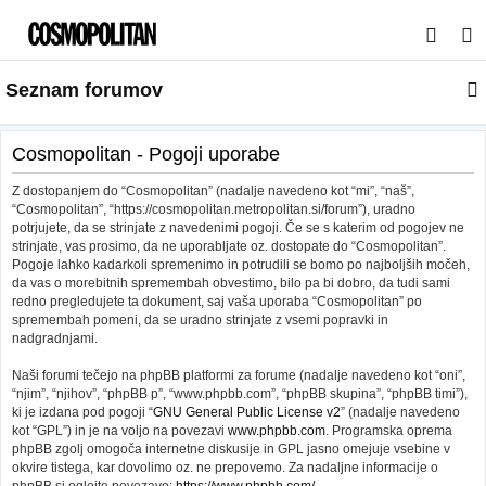
I
s
Seznam forumov
k
a
n
Cosmopolitan - Pogoji uporabe
j
Z dostopanjem do “Cosmopolitan” (nadalje navedeno kot “mi”, “naš”,
e
“Cosmopolitan”, “https://cosmopolitan.metropolitan.si/forum”), uradno
potrjujete, da se strinjate z navedenimi pogoji. Če se s katerim od pogojev ne
strinjate, vas prosimo, da ne uporabljate oz. dostopate do “Cosmopolitan”.
Pogoje lahko kadarkoli spremenimo in potrudili se bomo po najboljših močeh,
da vas o morebitnih spremembah obvestimo, bilo pa bi dobro, da tudi sami
redno pregledujete ta dokument, saj vaša uporaba “Cosmopolitan” po
spremembah pomeni, da se uradno strinjate z vsemi popravki in
nadgradnjami.
Naši forumi tečejo na phpBB platformi za forume (nadalje navedeno kot “oni”,
“njim”, “njihov”, “phpBB p”, “www.phpbb.com”, “phpBB skupina”, “phpBB timi”),
ki je izdana pod pogoji “
GNU General Public License v2
” (nadalje navedeno
kot “GPL”) in je na voljo na povezavi
www.phpbb.com
. Programska oprema
phpBB zgolj omogoča internetne diskusije in GPL jasno omejuje vsebine v
okvire tistega, kar dovolimo oz. ne prepovemo. Za nadaljne informacije o