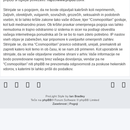
phpBB si oglejte povezavo:
https://www.phpbb.com/
.
Strinjate se s pogojem, da ne boste objavljali kakršnih koli neprimernih,
žaljivih, obrekljivih, vulgarnih, sovražnih, grozečih, seksualnih in podobnih
vsebin, ki bi lahko kršile zakone tako vaše države, kjer “Cosmopolitan” gostuje,
kot tudi mednarodno pravo. Ob kršitvi pravkar omenjenega pogoja vas lahko
nemudoma in trajno odstranimo iz sistema in sicer na podlagi obvestila
vašega internetnega ponudnika ali če se bo to nam zdelo potrebno. IP naslov
vseh objav je zabeležen, kar pripomore k uveljavitvi omenjenih zahtev.
Strinjate se, da ima “Cosmopolitan” pravico odstraniti, urejati, premakniti ali
zapreti katero koli temo in ob času, ki se nam zdi primeren. Kot uporabnik se
strinjate, da se vaše objavljene vsebine shrani v arhiv. Vaše informacije ne
bodo posredovane naprej brez vašega dovoljenja, vendar pa ne
“Cosmopolitan” niti phpBB ne prevzemata odgovornosti za poskuse hekerskih
vdorov, s katerimi bi lahko prišli do podatkov.
ProLight Style by
Ian Bradley
Teče na
phpBB
® Forum Software © phpBB Limited
Zasebnost
|
Pogoji