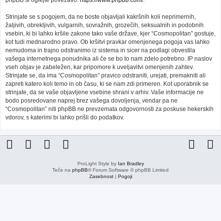
phpBB si oglejte povezavo:
https://www.phpbb.com/
.
Strinjate se s pogojem, da ne boste objavljali kakršnih koli neprimernih,
žaljivih, obrekljivih, vulgarnih, sovražnih, grozečih, seksualnih in podobnih
vsebin, ki bi lahko kršile zakone tako vaše države, kjer “Cosmopolitan” gostuje,
kot tudi mednarodno pravo. Ob kršitvi pravkar omenjenega pogoja vas lahko
nemudoma in trajno odstranimo iz sistema in sicer na podlagi obvestila
vašega internetnega ponudnika ali če se bo to nam zdelo potrebno. IP naslov
vseh objav je zabeležen, kar pripomore k uveljavitvi omenjenih zahtev.
Strinjate se, da ima “Cosmopolitan” pravico odstraniti, urejati, premakniti ali
zapreti katero koli temo in ob času, ki se nam zdi primeren. Kot uporabnik se
strinjate, da se vaše objavljene vsebine shrani v arhiv. Vaše informacije ne
bodo posredovane naprej brez vašega dovoljenja, vendar pa ne
“Cosmopolitan” niti phpBB ne prevzemata odgovornosti za poskuse hekerskih
vdorov, s katerimi bi lahko prišli do podatkov.
ProLight Style by
Ian Bradley
Teče na
phpBB
® Forum Software © phpBB Limited
Zasebnost
|
Pogoji