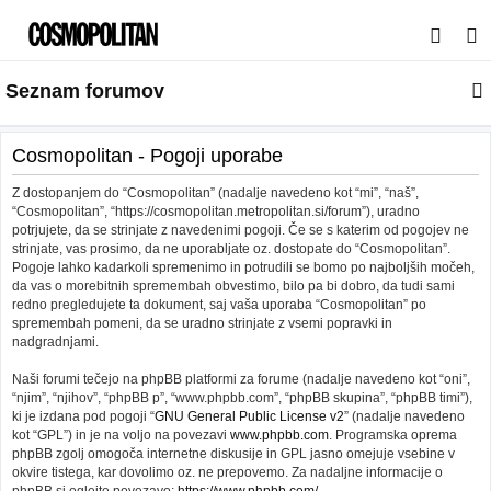
I
s
Seznam forumov
k
a
n
Cosmopolitan - Pogoji uporabe
j
Z dostopanjem do “Cosmopolitan” (nadalje navedeno kot “mi”, “naš”,
e
“Cosmopolitan”, “https://cosmopolitan.metropolitan.si/forum”), uradno
potrjujete, da se strinjate z navedenimi pogoji. Če se s katerim od pogojev ne
strinjate, vas prosimo, da ne uporabljate oz. dostopate do “Cosmopolitan”.
Pogoje lahko kadarkoli spremenimo in potrudili se bomo po najboljših močeh,
da vas o morebitnih spremembah obvestimo, bilo pa bi dobro, da tudi sami
redno pregledujete ta dokument, saj vaša uporaba “Cosmopolitan” po
spremembah pomeni, da se uradno strinjate z vsemi popravki in
nadgradnjami.
Naši forumi tečejo na phpBB platformi za forume (nadalje navedeno kot “oni”,
“njim”, “njihov”, “phpBB p”, “www.phpbb.com”, “phpBB skupina”, “phpBB timi”),
ki je izdana pod pogoji “
GNU General Public License v2
” (nadalje navedeno
kot “GPL”) in je na voljo na povezavi
www.phpbb.com
. Programska oprema
phpBB zgolj omogoča internetne diskusije in GPL jasno omejuje vsebine v
okvire tistega, kar dovolimo oz. ne prepovemo. Za nadaljne informacije o