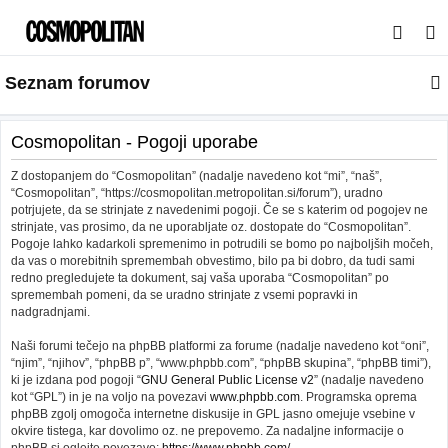
I
s
Seznam forumov
k
a
n
Cosmopolitan - Pogoji uporabe
j
Z dostopanjem do “Cosmopolitan” (nadalje navedeno kot “mi”, “naš”,
e
“Cosmopolitan”, “https://cosmopolitan.metropolitan.si/forum”), uradno
potrjujete, da se strinjate z navedenimi pogoji. Če se s katerim od pogojev ne
strinjate, vas prosimo, da ne uporabljate oz. dostopate do “Cosmopolitan”.
Pogoje lahko kadarkoli spremenimo in potrudili se bomo po najboljših močeh,
da vas o morebitnih spremembah obvestimo, bilo pa bi dobro, da tudi sami
redno pregledujete ta dokument, saj vaša uporaba “Cosmopolitan” po
spremembah pomeni, da se uradno strinjate z vsemi popravki in
nadgradnjami.
Naši forumi tečejo na phpBB platformi za forume (nadalje navedeno kot “oni”,
“njim”, “njihov”, “phpBB p”, “www.phpbb.com”, “phpBB skupina”, “phpBB timi”),
ki je izdana pod pogoji “
GNU General Public License v2
” (nadalje navedeno
kot “GPL”) in je na voljo na povezavi
www.phpbb.com
. Programska oprema
phpBB zgolj omogoča internetne diskusije in GPL jasno omejuje vsebine v
okvire tistega, kar dovolimo oz. ne prepovemo. Za nadaljne informacije o