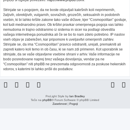
phpBB si oglejte povezavo:
https://www.phpbb.com/
.
Strinjate se s pogojem, da ne boste objavljali kakršnih koli neprimernih,
žaljivih, obrekljivih, vulgarnih, sovražnih, grozečih, seksualnih in podobnih
vsebin, ki bi lahko kršile zakone tako vaše države, kjer “Cosmopolitan” gostuje,
kot tudi mednarodno pravo. Ob kršitvi pravkar omenjenega pogoja vas lahko
nemudoma in trajno odstranimo iz sistema in sicer na podlagi obvestila
vašega internetnega ponudnika ali če se bo to nam zdelo potrebno. IP naslov
vseh objav je zabeležen, kar pripomore k uveljavitvi omenjenih zahtev.
Strinjate se, da ima “Cosmopolitan” pravico odstraniti, urejati, premakniti ali
zapreti katero koli temo in ob času, ki se nam zdi primeren. Kot uporabnik se
strinjate, da se vaše objavljene vsebine shrani v arhiv. Vaše informacije ne
bodo posredovane naprej brez vašega dovoljenja, vendar pa ne
“Cosmopolitan” niti phpBB ne prevzemata odgovornosti za poskuse hekerskih
vdorov, s katerimi bi lahko prišli do podatkov.
ProLight Style by
Ian Bradley
Teče na
phpBB
® Forum Software © phpBB Limited
Zasebnost
|
Pogoji