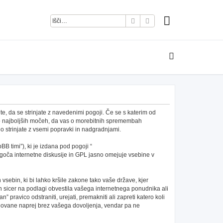
Iskanje
Napredno iskanje
e, da se strinjate z navedenimi pogoji. Če se s katerim od
po najboljših močeh, da vas o morebitnih spremembah
 strinjate z vsemi popravki in nadgradnjami.
B timi”), ki je izdana pod pogoji “
ča internetne diskusije in GPL jasno omejuje vsebine v
h vsebin, ki bi lahko kršile zakone tako vaše države, kjer
 sicer na podlagi obvestila vašega internetnega ponudnika ali
pravico odstraniti, urejati, premakniti ali zapreti katero koli
redovane naprej brez vašega dovoljenja, vendar pa ne