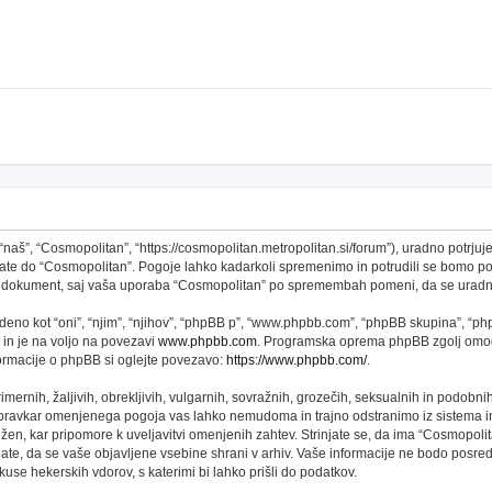
š”, “Cosmopolitan”, “https://cosmopolitan.metropolitan.si/forum”), uradno potrjujet
topate do “Cosmopolitan”. Pogoje lahko kadarkoli spremenimo in potrudili se bomo 
 ta dokument, saj vaša uporaba “Cosmopolitan” po spremembah pomeni, da se uradno
no kot “oni”, “njim”, “njihov”, “phpBB p”, “www.phpbb.com”, “phpBB skupina”, “phpB
 in je na voljo na povezavi
www.phpbb.com
. Programska oprema phpBB zgolj omogo
formacije o phpBB si oglejte povezavo:
https://www.phpbb.com/
.
imernih, žaljivih, obrekljivih, vulgarnih, sovražnih, grozečih, seksualnih in podobni
 pravkar omenjenega pogoja vas lahko nemudoma in trajno odstranimo iz sistema in
n, kar pripomore k uveljavitvi omenjenih zahtev. Strinjate se, da ima “Cosmopolitan” 
njate, da se vaše objavljene vsebine shrani v arhiv. Vaše informacije ne bodo pos
se hekerskih vdorov, s katerimi bi lahko prišli do podatkov.