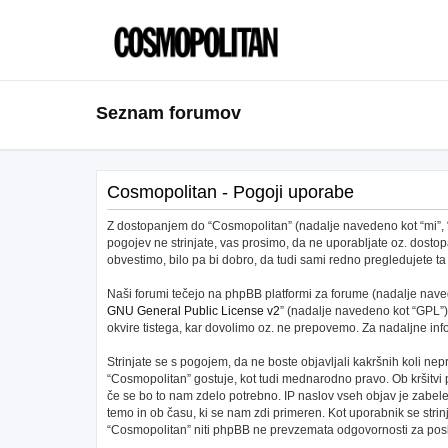
Seznam forumov
Cosmopolitan - Pogoji uporabe
Z dostopanjem do “Cosmopolitan” (nadalje navedeno kot “mi”, “na
pogojev ne strinjate, vas prosimo, da ne uporabljate oz. dos
obvestimo, bilo pa bi dobro, da tudi sami redno pregledujete
Naši forumi tečejo na phpBB platformi za forume (nadalje navede
GNU General Public License v2
” (nadalje navedeno kot “GPL”)
okvire tistega, kar dovolimo oz. ne prepovemo. Za nadaljne in
Strinjate se s pogojem, da ne boste objavljali kakršnih koli nepr
“Cosmopolitan” gostuje, kot tudi mednarodno pravo. Ob kršitvi
če se bo to nam zdelo potrebno. IP naslov vseh objav je zabeleže
temo in ob času, ki se nam zdi primeren. Kot uporabnik se stri
“Cosmopolitan” niti phpBB ne prevzemata odgovornosti za posku