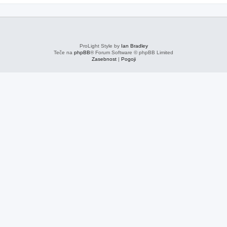
ProLight Style by
Ian Bradley
Teče na
phpBB
® Forum Software © phpBB Limited
Zasebnost
|
Pogoji