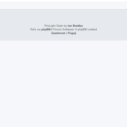
ProLight Style by
Ian Bradley
Teče na
phpBB
® Forum Software © phpBB Limited
Zasebnost
|
Pogoji