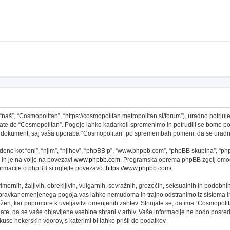
š”, “Cosmopolitan”, “https://cosmopolitan.metropolitan.si/forum”), uradno potrjujet
topate do “Cosmopolitan”. Pogoje lahko kadarkoli spremenimo in potrudili se bomo 
 ta dokument, saj vaša uporaba “Cosmopolitan” po spremembah pomeni, da se uradno
no kot “oni”, “njim”, “njihov”, “phpBB p”, “www.phpbb.com”, “phpBB skupina”, “phpB
 in je na voljo na povezavi
www.phpbb.com
. Programska oprema phpBB zgolj omogo
formacije o phpBB si oglejte povezavo:
https://www.phpbb.com/
.
imernih, žaljivih, obrekljivih, vulgarnih, sovražnih, grozečih, seksualnih in podobni
 pravkar omenjenega pogoja vas lahko nemudoma in trajno odstranimo iz sistema in
n, kar pripomore k uveljavitvi omenjenih zahtev. Strinjate se, da ima “Cosmopolitan” 
njate, da se vaše objavljene vsebine shrani v arhiv. Vaše informacije ne bodo pos
se hekerskih vdorov, s katerimi bi lahko prišli do podatkov.