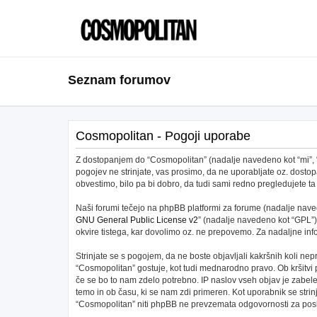
Seznam forumov
Cosmopolitan - Pogoji uporabe
Z dostopanjem do “Cosmopolitan” (nadalje navedeno kot “mi”, “na
pogojev ne strinjate, vas prosimo, da ne uporabljate oz. dos
obvestimo, bilo pa bi dobro, da tudi sami redno pregledujete
Naši forumi tečejo na phpBB platformi za forume (nadalje navede
GNU General Public License v2
” (nadalje navedeno kot “GPL”)
okvire tistega, kar dovolimo oz. ne prepovemo. Za nadaljne in
Strinjate se s pogojem, da ne boste objavljali kakršnih koli nepr
“Cosmopolitan” gostuje, kot tudi mednarodno pravo. Ob kršitvi
če se bo to nam zdelo potrebno. IP naslov vseh objav je zabeleže
temo in ob času, ki se nam zdi primeren. Kot uporabnik se stri
“Cosmopolitan” niti phpBB ne prevzemata odgovornosti za posku