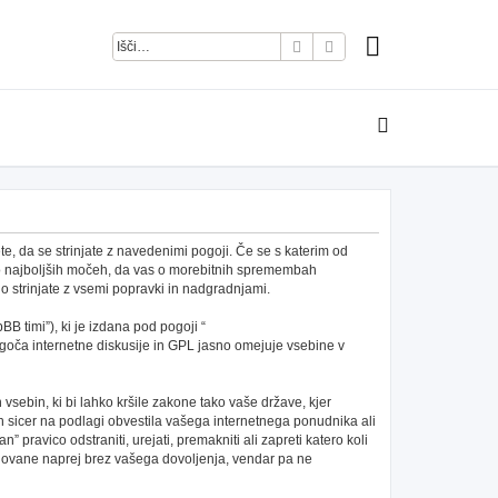
Iskanje
Napredno iskanje
e, da se strinjate z navedenimi pogoji. Če se s katerim od
po najboljših močeh, da vas o morebitnih spremembah
 strinjate z vsemi popravki in nadgradnjami.
B timi”), ki je izdana pod pogoji “
ča internetne diskusije in GPL jasno omejuje vsebine v
h vsebin, ki bi lahko kršile zakone tako vaše države, kjer
 sicer na podlagi obvestila vašega internetnega ponudnika ali
pravico odstraniti, urejati, premakniti ali zapreti katero koli
redovane naprej brez vašega dovoljenja, vendar pa ne