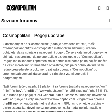
I
s
Seznam forumov
k
a
n
Cosmopolitan - Pogoji uporabe
j
Z dostopanjem do “Cosmopolitan” (nadalje navedeno kot “mi”, “naš”,
e
“Cosmopolitan”, “https://cosmopolitan.metropolitan.si/forum”), uradno
potrjujete, da se strinjate z navedenimi pogoji. Če se s katerim od pogojev ne
strinjate, vas prosimo, da ne uporabljate oz. dostopate do “Cosmopolitan”.
Pogoje lahko kadarkoli spremenimo in potrudili se bomo po najboljših močeh,
da vas o morebitnih spremembah obvestimo, bilo pa bi dobro, da tudi sami
redno pregledujete ta dokument, saj vaša uporaba “Cosmopolitan” po
spremembah pomeni, da se uradno strinjate z vsemi popravki in
nadgradnjami.
Naši forumi tečejo na phpBB platformi za forume (nadalje navedeno kot “oni”,
“njim”, “njihov”, “phpBB p”, “www.phpbb.com”, “phpBB skupina”, “phpBB timi”),
ki je izdana pod pogoji “
GNU General Public License v2
” (nadalje navedeno
kot “GPL”) in je na voljo na povezavi
www.phpbb.com
. Programska oprema
phpBB zgolj omogoča internetne diskusije in GPL jasno omejuje vsebine v
okvire tistega, kar dovolimo oz. ne prepovemo. Za nadaljne informacije o