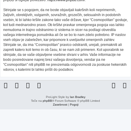
phpBB si oglejte povezavo:
https://www.phpbb.com/
.
Strinjate se s pogojem, da ne boste objavljali kakršnih koli neprimernih,
žaljivih, obrekljivih, vulgarnih, sovražnih, grozečih, seksualnih in podobnih
vsebin, ki bi lahko kršile zakone tako vaše države, kjer “Cosmopolitan” gostuje,
kot tudi mednarodno pravo. Ob kršitvi pravkar omenjenega pogoja vas lahko
nemudoma in trajno odstranimo iz sistema in sicer na podlagi obvestila
vašega internetnega ponudnika ali če se bo to nam zdelo potrebno. IP naslov
vseh objav je zabeležen, kar pripomore k uveljavitvi omenjenih zahtev.
Strinjate se, da ima “Cosmopolitan” pravico odstraniti, urejati, premakniti ali
zapreti katero koli temo in ob času, ki se nam zdi primeren. Kot uporabnik se
strinjate, da se vaše objavljene vsebine shrani v arhiv. Vaše informacije ne
bodo posredovane naprej brez vašega dovoljenja, vendar pa ne
“Cosmopolitan” niti phpBB ne prevzemata odgovornosti za poskuse hekerskih
vdorov, s katerimi bi lahko prišli do podatkov.
ProLight Style by
Ian Bradley
Teče na
phpBB
® Forum Software © phpBB Limited
Zasebnost
|
Pogoji