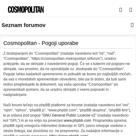
I
s
Seznam forumov
k
a
n
Cosmopolitan - Pogoji uporabe
j
Z dostopanjem do “Cosmopolitan” (nadalje navedeno kot “mi”, “naš”,
e
“Cosmopolitan”, “https://cosmopolitan.metropolitan.si/forum”), uradno
potrjujete, da se strinjate z navedenimi pogoji. Če se s katerim od pogojev ne
strinjate, vas prosimo, da ne uporabljate oz. dostopate do “Cosmopolitan”.
Pogoje lahko kadarkoli spremenimo in potrudili se bomo po najboljših močeh,
da vas o morebitnih spremembah obvestimo, bilo pa bi dobro, da tudi sami
redno pregledujete ta dokument, saj vaša uporaba “Cosmopolitan” po
spremembah pomeni, da se uradno strinjate z vsemi popravki in
nadgradnjami.
Naši forumi tečejo na phpBB platformi za forume (nadalje navedeno kot “oni”,
“njim”, “njihov”, “phpBB p”, “www.phpbb.com”, “phpBB skupina”, “phpBB timi”),
ki je izdana pod pogoji “
GNU General Public License v2
” (nadalje navedeno
kot “GPL”) in je na voljo na povezavi
www.phpbb.com
. Programska oprema
phpBB zgolj omogoča internetne diskusije in GPL jasno omejuje vsebine v
okvire tistega, kar dovolimo oz. ne prepovemo. Za nadaljne informacije o