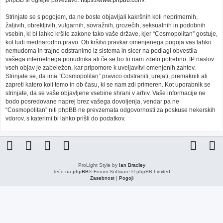
phpBB si oglejte povezavo:
https://www.phpbb.com/
.
Strinjate se s pogojem, da ne boste objavljali kakršnih koli neprimernih,
žaljivih, obrekljivih, vulgarnih, sovražnih, grozečih, seksualnih in podobnih
vsebin, ki bi lahko kršile zakone tako vaše države, kjer “Cosmopolitan” gostuje,
kot tudi mednarodno pravo. Ob kršitvi pravkar omenjenega pogoja vas lahko
nemudoma in trajno odstranimo iz sistema in sicer na podlagi obvestila
vašega internetnega ponudnika ali če se bo to nam zdelo potrebno. IP naslov
vseh objav je zabeležen, kar pripomore k uveljavitvi omenjenih zahtev.
Strinjate se, da ima “Cosmopolitan” pravico odstraniti, urejati, premakniti ali
zapreti katero koli temo in ob času, ki se nam zdi primeren. Kot uporabnik se
strinjate, da se vaše objavljene vsebine shrani v arhiv. Vaše informacije ne
bodo posredovane naprej brez vašega dovoljenja, vendar pa ne
“Cosmopolitan” niti phpBB ne prevzemata odgovornosti za poskuse hekerskih
vdorov, s katerimi bi lahko prišli do podatkov.
ProLight Style by
Ian Bradley
Teče na
phpBB
® Forum Software © phpBB Limited
Zasebnost
|
Pogoji