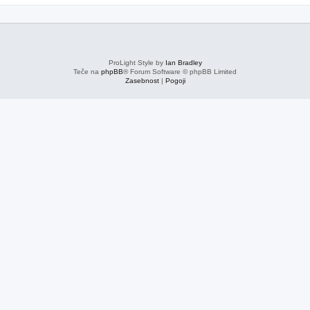
ProLight Style by
Ian Bradley
Teče na
phpBB
® Forum Software © phpBB Limited
Zasebnost
|
Pogoji