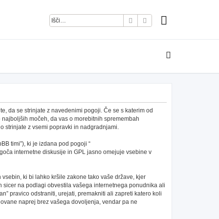
Iskanje
Napredno iskanje
e, da se strinjate z navedenimi pogoji. Če se s katerim od
po najboljših močeh, da vas o morebitnih spremembah
 strinjate z vsemi popravki in nadgradnjami.
B timi”), ki je izdana pod pogoji “
ča internetne diskusije in GPL jasno omejuje vsebine v
h vsebin, ki bi lahko kršile zakone tako vaše države, kjer
 sicer na podlagi obvestila vašega internetnega ponudnika ali
pravico odstraniti, urejati, premakniti ali zapreti katero koli
redovane naprej brez vašega dovoljenja, vendar pa ne