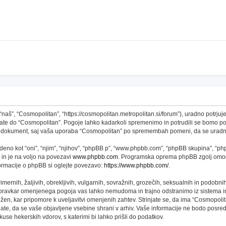
š”, “Cosmopolitan”, “https://cosmopolitan.metropolitan.si/forum”), uradno potrjujet
topate do “Cosmopolitan”. Pogoje lahko kadarkoli spremenimo in potrudili se bomo 
 ta dokument, saj vaša uporaba “Cosmopolitan” po spremembah pomeni, da se uradno
no kot “oni”, “njim”, “njihov”, “phpBB p”, “www.phpbb.com”, “phpBB skupina”, “phpB
 in je na voljo na povezavi
www.phpbb.com
. Programska oprema phpBB zgolj omogo
formacije o phpBB si oglejte povezavo:
https://www.phpbb.com/
.
imernih, žaljivih, obrekljivih, vulgarnih, sovražnih, grozečih, seksualnih in podobni
 pravkar omenjenega pogoja vas lahko nemudoma in trajno odstranimo iz sistema in
n, kar pripomore k uveljavitvi omenjenih zahtev. Strinjate se, da ima “Cosmopolitan” 
njate, da se vaše objavljene vsebine shrani v arhiv. Vaše informacije ne bodo pos
se hekerskih vdorov, s katerimi bi lahko prišli do podatkov.