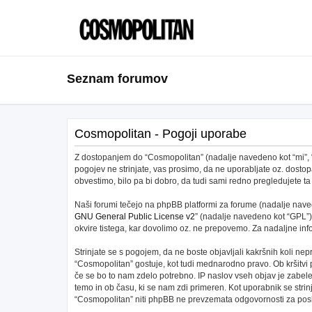
Seznam forumov
Cosmopolitan - Pogoji uporabe
Z dostopanjem do “Cosmopolitan” (nadalje navedeno kot “mi”, “na
pogojev ne strinjate, vas prosimo, da ne uporabljate oz. dos
obvestimo, bilo pa bi dobro, da tudi sami redno pregledujete
Naši forumi tečejo na phpBB platformi za forume (nadalje navede
GNU General Public License v2
” (nadalje navedeno kot “GPL”)
okvire tistega, kar dovolimo oz. ne prepovemo. Za nadaljne in
Strinjate se s pogojem, da ne boste objavljali kakršnih koli nepr
“Cosmopolitan” gostuje, kot tudi mednarodno pravo. Ob kršitvi
če se bo to nam zdelo potrebno. IP naslov vseh objav je zabeleže
temo in ob času, ki se nam zdi primeren. Kot uporabnik se stri
“Cosmopolitan” niti phpBB ne prevzemata odgovornosti za posku