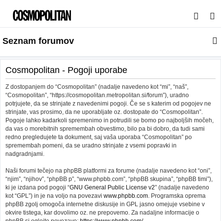
I
s
Seznam forumov
k
a
n
Cosmopolitan - Pogoji uporabe
j
Z dostopanjem do “Cosmopolitan” (nadalje navedeno kot “mi”, “naš”,
e
“Cosmopolitan”, “https://cosmopolitan.metropolitan.si/forum”), uradno
potrjujete, da se strinjate z navedenimi pogoji. Če se s katerim od pogojev ne
strinjate, vas prosimo, da ne uporabljate oz. dostopate do “Cosmopolitan”.
Pogoje lahko kadarkoli spremenimo in potrudili se bomo po najboljših močeh,
da vas o morebitnih spremembah obvestimo, bilo pa bi dobro, da tudi sami
redno pregledujete ta dokument, saj vaša uporaba “Cosmopolitan” po
spremembah pomeni, da se uradno strinjate z vsemi popravki in
nadgradnjami.
Naši forumi tečejo na phpBB platformi za forume (nadalje navedeno kot “oni”,
“njim”, “njihov”, “phpBB p”, “www.phpbb.com”, “phpBB skupina”, “phpBB timi”),
ki je izdana pod pogoji “
GNU General Public License v2
” (nadalje navedeno
kot “GPL”) in je na voljo na povezavi
www.phpbb.com
. Programska oprema
phpBB zgolj omogoča internetne diskusije in GPL jasno omejuje vsebine v
okvire tistega, kar dovolimo oz. ne prepovemo. Za nadaljne informacije o