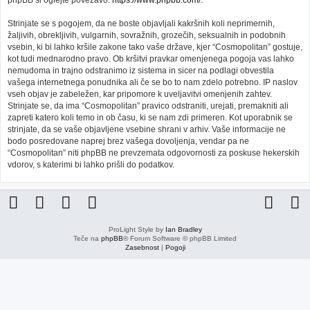
phpBB si oglejte povezavo:
https://www.phpbb.com/
.
Strinjate se s pogojem, da ne boste objavljali kakršnih koli neprimernih,
žaljivih, obrekljivih, vulgarnih, sovražnih, grozečih, seksualnih in podobnih
vsebin, ki bi lahko kršile zakone tako vaše države, kjer “Cosmopolitan” gostuje,
kot tudi mednarodno pravo. Ob kršitvi pravkar omenjenega pogoja vas lahko
nemudoma in trajno odstranimo iz sistema in sicer na podlagi obvestila
vašega internetnega ponudnika ali če se bo to nam zdelo potrebno. IP naslov
vseh objav je zabeležen, kar pripomore k uveljavitvi omenjenih zahtev.
Strinjate se, da ima “Cosmopolitan” pravico odstraniti, urejati, premakniti ali
zapreti katero koli temo in ob času, ki se nam zdi primeren. Kot uporabnik se
strinjate, da se vaše objavljene vsebine shrani v arhiv. Vaše informacije ne
bodo posredovane naprej brez vašega dovoljenja, vendar pa ne
“Cosmopolitan” niti phpBB ne prevzemata odgovornosti za poskuse hekerskih
vdorov, s katerimi bi lahko prišli do podatkov.
ProLight Style by
Ian Bradley
Teče na
phpBB
® Forum Software © phpBB Limited
Zasebnost
|
Pogoji