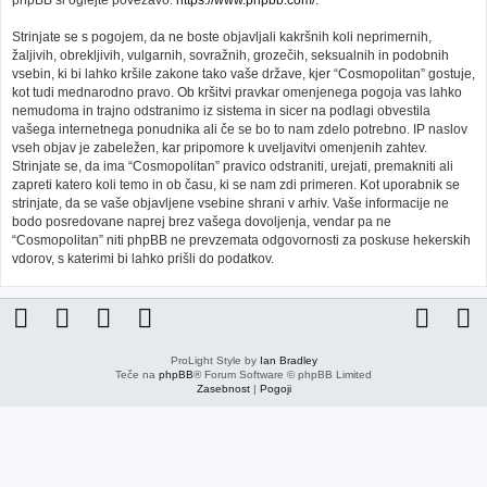
phpBB si oglejte povezavo:
https://www.phpbb.com/
.
Strinjate se s pogojem, da ne boste objavljali kakršnih koli neprimernih,
žaljivih, obrekljivih, vulgarnih, sovražnih, grozečih, seksualnih in podobnih
vsebin, ki bi lahko kršile zakone tako vaše države, kjer “Cosmopolitan” gostuje,
kot tudi mednarodno pravo. Ob kršitvi pravkar omenjenega pogoja vas lahko
nemudoma in trajno odstranimo iz sistema in sicer na podlagi obvestila
vašega internetnega ponudnika ali če se bo to nam zdelo potrebno. IP naslov
vseh objav je zabeležen, kar pripomore k uveljavitvi omenjenih zahtev.
Strinjate se, da ima “Cosmopolitan” pravico odstraniti, urejati, premakniti ali
zapreti katero koli temo in ob času, ki se nam zdi primeren. Kot uporabnik se
strinjate, da se vaše objavljene vsebine shrani v arhiv. Vaše informacije ne
bodo posredovane naprej brez vašega dovoljenja, vendar pa ne
“Cosmopolitan” niti phpBB ne prevzemata odgovornosti za poskuse hekerskih
vdorov, s katerimi bi lahko prišli do podatkov.
ProLight Style by
Ian Bradley
Teče na
phpBB
® Forum Software © phpBB Limited
Zasebnost
|
Pogoji