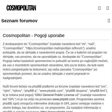
I
s
Seznam forumov
k
a
n
Cosmopolitan - Pogoji uporabe
j
Z dostopanjem do “Cosmopolitan” (nadalje navedeno kot “mi”, “naš”,
e
“Cosmopolitan”, “https://cosmopolitan.metropolitan.si/forum”), uradno
potrjujete, da se strinjate z navedenimi pogoji. Če se s katerim od pogojev ne
strinjate, vas prosimo, da ne uporabljate oz. dostopate do “Cosmopolitan”.
Pogoje lahko kadarkoli spremenimo in potrudili se bomo po najboljših močeh,
da vas o morebitnih spremembah obvestimo, bilo pa bi dobro, da tudi sami
redno pregledujete ta dokument, saj vaša uporaba “Cosmopolitan” po
spremembah pomeni, da se uradno strinjate z vsemi popravki in
nadgradnjami.
Naši forumi tečejo na phpBB platformi za forume (nadalje navedeno kot “oni”,
“njim”, “njihov”, “phpBB p”, “www.phpbb.com”, “phpBB skupina”, “phpBB timi”),
ki je izdana pod pogoji “
GNU General Public License v2
” (nadalje navedeno
kot “GPL”) in je na voljo na povezavi
www.phpbb.com
. Programska oprema
phpBB zgolj omogoča internetne diskusije in GPL jasno omejuje vsebine v
okvire tistega, kar dovolimo oz. ne prepovemo. Za nadaljne informacije o