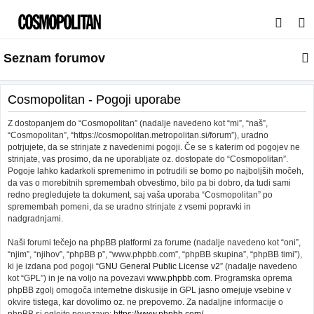
I
s
Seznam forumov
k
a
n
Cosmopolitan - Pogoji uporabe
j
Z dostopanjem do “Cosmopolitan” (nadalje navedeno kot “mi”, “naš”,
e
“Cosmopolitan”, “https://cosmopolitan.metropolitan.si/forum”), uradno
potrjujete, da se strinjate z navedenimi pogoji. Če se s katerim od pogojev ne
strinjate, vas prosimo, da ne uporabljate oz. dostopate do “Cosmopolitan”.
Pogoje lahko kadarkoli spremenimo in potrudili se bomo po najboljših močeh,
da vas o morebitnih spremembah obvestimo, bilo pa bi dobro, da tudi sami
redno pregledujete ta dokument, saj vaša uporaba “Cosmopolitan” po
spremembah pomeni, da se uradno strinjate z vsemi popravki in
nadgradnjami.
Naši forumi tečejo na phpBB platformi za forume (nadalje navedeno kot “oni”,
“njim”, “njihov”, “phpBB p”, “www.phpbb.com”, “phpBB skupina”, “phpBB timi”),
ki je izdana pod pogoji “
GNU General Public License v2
” (nadalje navedeno
kot “GPL”) in je na voljo na povezavi
www.phpbb.com
. Programska oprema
phpBB zgolj omogoča internetne diskusije in GPL jasno omejuje vsebine v
okvire tistega, kar dovolimo oz. ne prepovemo. Za nadaljne informacije o