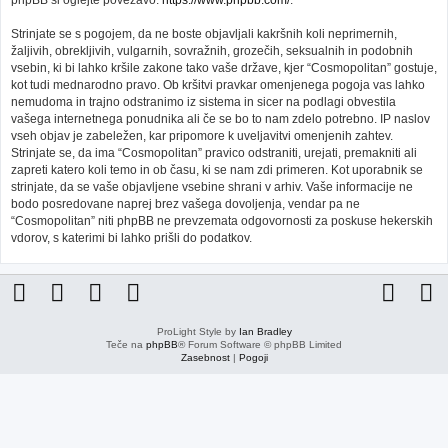
phpBB si oglejte povezavo:
https://www.phpbb.com/
.
Strinjate se s pogojem, da ne boste objavljali kakršnih koli neprimernih,
žaljivih, obrekljivih, vulgarnih, sovražnih, grozečih, seksualnih in podobnih
vsebin, ki bi lahko kršile zakone tako vaše države, kjer “Cosmopolitan” gostuje,
kot tudi mednarodno pravo. Ob kršitvi pravkar omenjenega pogoja vas lahko
nemudoma in trajno odstranimo iz sistema in sicer na podlagi obvestila
vašega internetnega ponudnika ali če se bo to nam zdelo potrebno. IP naslov
vseh objav je zabeležen, kar pripomore k uveljavitvi omenjenih zahtev.
Strinjate se, da ima “Cosmopolitan” pravico odstraniti, urejati, premakniti ali
zapreti katero koli temo in ob času, ki se nam zdi primeren. Kot uporabnik se
strinjate, da se vaše objavljene vsebine shrani v arhiv. Vaše informacije ne
bodo posredovane naprej brez vašega dovoljenja, vendar pa ne
“Cosmopolitan” niti phpBB ne prevzemata odgovornosti za poskuse hekerskih
vdorov, s katerimi bi lahko prišli do podatkov.
ProLight Style by
Ian Bradley
Teče na
phpBB
® Forum Software © phpBB Limited
Zasebnost
|
Pogoji