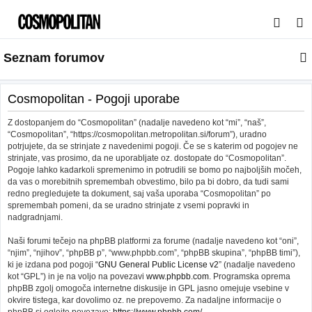
I
s
Seznam forumov
k
a
n
Cosmopolitan - Pogoji uporabe
j
Z dostopanjem do “Cosmopolitan” (nadalje navedeno kot “mi”, “naš”,
e
“Cosmopolitan”, “https://cosmopolitan.metropolitan.si/forum”), uradno
potrjujete, da se strinjate z navedenimi pogoji. Če se s katerim od pogojev ne
strinjate, vas prosimo, da ne uporabljate oz. dostopate do “Cosmopolitan”.
Pogoje lahko kadarkoli spremenimo in potrudili se bomo po najboljših močeh,
da vas o morebitnih spremembah obvestimo, bilo pa bi dobro, da tudi sami
redno pregledujete ta dokument, saj vaša uporaba “Cosmopolitan” po
spremembah pomeni, da se uradno strinjate z vsemi popravki in
nadgradnjami.
Naši forumi tečejo na phpBB platformi za forume (nadalje navedeno kot “oni”,
“njim”, “njihov”, “phpBB p”, “www.phpbb.com”, “phpBB skupina”, “phpBB timi”),
ki je izdana pod pogoji “
GNU General Public License v2
” (nadalje navedeno
kot “GPL”) in je na voljo na povezavi
www.phpbb.com
. Programska oprema
phpBB zgolj omogoča internetne diskusije in GPL jasno omejuje vsebine v
okvire tistega, kar dovolimo oz. ne prepovemo. Za nadaljne informacije o