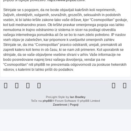
phpBB si oglejte povezavo:
https://www.phpbb.com/
.
Strinjate se s pogojem, da ne boste objavljali kakršnih koli neprimernih,
žaljivih, obrekljivih, vulgarnih, sovražnih, grozečih, seksualnih in podobnih
vsebin, ki bi lahko kršile zakone tako vaše države, kjer “Cosmopolitan” gostuje,
kot tudi mednarodno pravo. Ob kršitvi pravkar omenjenega pogoja vas lahko
nemudoma in trajno odstranimo iz sistema in sicer na podlagi obvestila
vašega internetnega ponudnika ali če se bo to nam zdelo potrebno. IP naslov
vseh objav je zabeležen, kar pripomore k uveljavitvi omenjenih zahtev.
Strinjate se, da ima “Cosmopolitan” pravico odstraniti, urejati, premakniti ali
zapreti katero koli temo in ob času, ki se nam zdi primeren. Kot uporabnik se
strinjate, da se vaše objavljene vsebine shrani v arhiv. Vaše informacije ne
bodo posredovane naprej brez vašega dovoljenja, vendar pa ne
“Cosmopolitan” niti phpBB ne prevzemata odgovornosti za poskuse hekerskih
vdorov, s katerimi bi lahko prišli do podatkov.
ProLight Style by
Ian Bradley
Teče na
phpBB
® Forum Software © phpBB Limited
Zasebnost
|
Pogoji