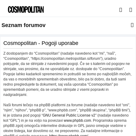
I
s
Seznam forumov
k
a
n
Cosmopolitan - Pogoji uporabe
j
Z dostopanjem do “Cosmopolitan” (nadalje navedeno kot “mi”, “naš”,
e
“Cosmopolitan”, “https://cosmopolitan.metropolitan.si/forum”), uradno
potrjujete, da se strinjate z navedenimi pogoji. Če se s katerim od pogojev ne
strinjate, vas prosimo, da ne uporabljate oz. dostopate do “Cosmopolitan”.
Pogoje lahko kadarkoli spremenimo in potrudili se bomo po najboljših močeh,
da vas o morebitnih spremembah obvestimo, bilo pa bi dobro, da tudi sami
redno pregledujete ta dokument, saj vaša uporaba “Cosmopolitan” po
spremembah pomeni, da se uradno strinjate z vsemi popravki in
nadgradnjami.
Naši forumi tečejo na phpBB platformi za forume (nadalje navedeno kot “oni”,
“njim”, “njihov”, “phpBB p”, “www.phpbb.com”, “phpBB skupina”, “phpBB timi”),
ki je izdana pod pogoji “
GNU General Public License v2
” (nadalje navedeno
kot “GPL”) in je na voljo na povezavi
www.phpbb.com
. Programska oprema
phpBB zgolj omogoča internetne diskusije in GPL jasno omejuje vsebine v
okvire tistega, kar dovolimo oz. ne prepovemo. Za nadaljne informacije o