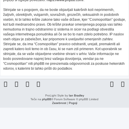
phpBB si oglejte povezavo:
https://www.phpbb.com/
.
Strinjate se s pogojem, da ne boste objavljali kakršnih koli neprimernih,
žaljivih, obrekljivih, vulgarnih, sovražnih, grozečih, seksualnih in podobnih
vsebin, ki bi lahko kršile zakone tako vaše države, kjer “Cosmopolitan” gostuje,
kot tudi mednarodno pravo. Ob kršitvi pravkar omenjenega pogoja vas lahko
nemudoma in trajno odstranimo iz sistema in sicer na podlagi obvestila
vašega internetnega ponudnika ali če se bo to nam zdelo potrebno. IP naslov
vseh objav je zabeležen, kar pripomore k uveljavitvi omenjenih zahtev.
Strinjate se, da ima “Cosmopolitan” pravico odstraniti, urejati, premakniti ali
zapreti katero koli temo in ob času, ki se nam zdi primeren. Kot uporabnik se
strinjate, da se vaše objavljene vsebine shrani v arhiv. Vaše informacije ne
bodo posredovane naprej brez vašega dovoljenja, vendar pa ne
“Cosmopolitan” niti phpBB ne prevzemata odgovornosti za poskuse hekerskih
vdorov, s katerimi bi lahko prišli do podatkov.
ProLight Style by
Ian Bradley
Teče na
phpBB
® Forum Software © phpBB Limited
Zasebnost
|
Pogoji