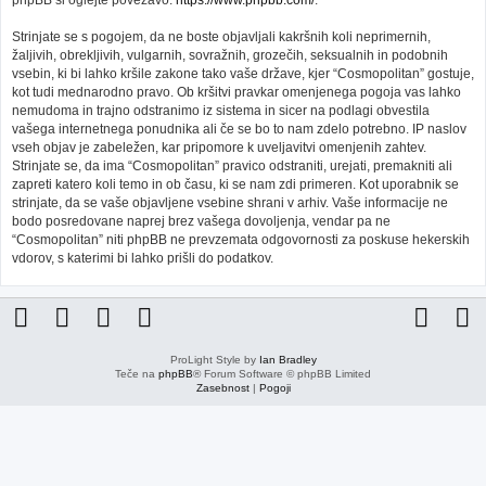
phpBB si oglejte povezavo:
https://www.phpbb.com/
.
Strinjate se s pogojem, da ne boste objavljali kakršnih koli neprimernih,
žaljivih, obrekljivih, vulgarnih, sovražnih, grozečih, seksualnih in podobnih
vsebin, ki bi lahko kršile zakone tako vaše države, kjer “Cosmopolitan” gostuje,
kot tudi mednarodno pravo. Ob kršitvi pravkar omenjenega pogoja vas lahko
nemudoma in trajno odstranimo iz sistema in sicer na podlagi obvestila
vašega internetnega ponudnika ali če se bo to nam zdelo potrebno. IP naslov
vseh objav je zabeležen, kar pripomore k uveljavitvi omenjenih zahtev.
Strinjate se, da ima “Cosmopolitan” pravico odstraniti, urejati, premakniti ali
zapreti katero koli temo in ob času, ki se nam zdi primeren. Kot uporabnik se
strinjate, da se vaše objavljene vsebine shrani v arhiv. Vaše informacije ne
bodo posredovane naprej brez vašega dovoljenja, vendar pa ne
“Cosmopolitan” niti phpBB ne prevzemata odgovornosti za poskuse hekerskih
vdorov, s katerimi bi lahko prišli do podatkov.
ProLight Style by
Ian Bradley
Teče na
phpBB
® Forum Software © phpBB Limited
Zasebnost
|
Pogoji