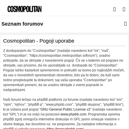
I
s
Seznam forumov
k
a
n
Cosmopolitan - Pogoji uporabe
j
Z dostopanjem do “Cosmopolitan” (nadalje navedeno kot “mi”, “naš”,
e
“Cosmopolitan”, “https://cosmopolitan.metropolitan.si/forum”), uradno
potrjujete, da se strinjate z navedenimi pogoji. Če se s katerim od pogojev ne
strinjate, vas prosimo, da ne uporabljate oz. dostopate do “Cosmopolitan”.
Pogoje lahko kadarkoli spremenimo in potrudili se bomo po najboljših močeh,
da vas o morebitnih spremembah obvestimo, bilo pa bi dobro, da tudi sami
redno pregledujete ta dokument, saj vaša uporaba “Cosmopolitan” po
spremembah pomeni, da se uradno strinjate z vsemi popravki in
nadgradnjami.
Naši forumi tečejo na phpBB platformi za forume (nadalje navedeno kot “oni”,
“njim”, “njihov”, “phpBB p”, “www.phpbb.com”, “phpBB skupina”, “phpBB timi”),
ki je izdana pod pogoji “
GNU General Public License v2
” (nadalje navedeno
kot “GPL”) in je na voljo na povezavi
www.phpbb.com
. Programska oprema
phpBB zgolj omogoča internetne diskusije in GPL jasno omejuje vsebine v
okvire tistega, kar dovolimo oz. ne prepovemo. Za nadaljne informacije o