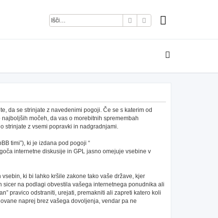
Iskanje
Napredno iskanje
e, da se strinjate z navedenimi pogoji. Če se s katerim od
po najboljših močeh, da vas o morebitnih spremembah
 strinjate z vsemi popravki in nadgradnjami.
B timi”), ki je izdana pod pogoji “
ča internetne diskusije in GPL jasno omejuje vsebine v
h vsebin, ki bi lahko kršile zakone tako vaše države, kjer
 sicer na podlagi obvestila vašega internetnega ponudnika ali
pravico odstraniti, urejati, premakniti ali zapreti katero koli
redovane naprej brez vašega dovoljenja, vendar pa ne