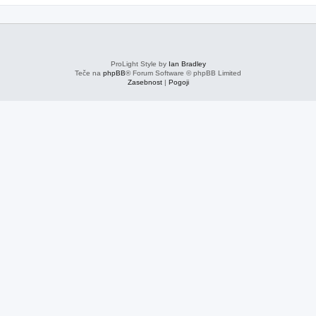
ProLight Style by
Ian Bradley
Teče na
phpBB
® Forum Software © phpBB Limited
Zasebnost
|
Pogoji