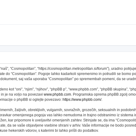
š”, “Cosmopolitan”, “https://cosmopolitan.metropolitan.si/forum”), uradno potrjujet
topate do “Cosmopolitan”. Pogoje lahko kadarkoli spremenimo in potrudili se bomo 
 ta dokument, saj vaša uporaba “Cosmopolitan” po spremembah pomeni, da se uradno
no kot “oni”, “njim”, “njihov”, “phpBB p”, “www.phpbb.com”, “phpBB skupina”, “phpB
 in je na voljo na povezavi
www.phpbb.com
. Programska oprema phpBB zgolj omogo
formacije o phpBB si oglejte povezavo:
https://www.phpbb.com/
.
imernih, žaljivih, obrekljivih, vulgarnih, sovražnih, grozečih, seksualnih in podobni
 pravkar omenjenega pogoja vas lahko nemudoma in trajno odstranimo iz sistema in
n, kar pripomore k uveljavitvi omenjenih zahtev. Strinjate se, da ima “Cosmopolitan” 
njate, da se vaše objavljene vsebine shrani v arhiv. Vaše informacije ne bodo pos
se hekerskih vdorov, s katerimi bi lahko prišli do podatkov.