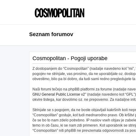
Seznam forumov
Cosmopolitan - Pogoji uporabe
Z dostopanjem do “Cosmopolitan” (nadalje navedeno kot “mi”, “na
pogojev ne strinjate, vas prosimo, da ne uporabljate oz. dos
obvestimo, bilo pa bi dobro, da tudi sami redno pregledujete
Naši forumi tečejo na phpBB platformi za forume (nadalje navede
GNU General Public License v2
” (nadalje navedeno kot “GPL”)
okvire tistega, kar dovolimo oz. ne prepovemo. Za nadaljne in
Strinjate se s pogojem, da ne boste objavljali kakršnih koli nepr
“Cosmopolitan” gostuje, kot tudi mednarodno pravo. Ob kršitvi
če se bo to nam zdelo potrebno. IP naslov vseh objav je zabeleže
temo in ob času, ki se nam zdi primeren. Kot uporabnik se stri
“Cosmopolitan” niti phpBB ne prevzemata odgovornosti za posku