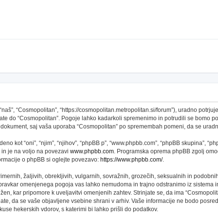
š”, “Cosmopolitan”, “https://cosmopolitan.metropolitan.si/forum”), uradno potrjujet
topate do “Cosmopolitan”. Pogoje lahko kadarkoli spremenimo in potrudili se bomo 
 ta dokument, saj vaša uporaba “Cosmopolitan” po spremembah pomeni, da se uradno
no kot “oni”, “njim”, “njihov”, “phpBB p”, “www.phpbb.com”, “phpBB skupina”, “phpB
 in je na voljo na povezavi
www.phpbb.com
. Programska oprema phpBB zgolj omogo
formacije o phpBB si oglejte povezavo:
https://www.phpbb.com/
.
imernih, žaljivih, obrekljivih, vulgarnih, sovražnih, grozečih, seksualnih in podobni
 pravkar omenjenega pogoja vas lahko nemudoma in trajno odstranimo iz sistema in
n, kar pripomore k uveljavitvi omenjenih zahtev. Strinjate se, da ima “Cosmopolitan” 
njate, da se vaše objavljene vsebine shrani v arhiv. Vaše informacije ne bodo pos
se hekerskih vdorov, s katerimi bi lahko prišli do podatkov.