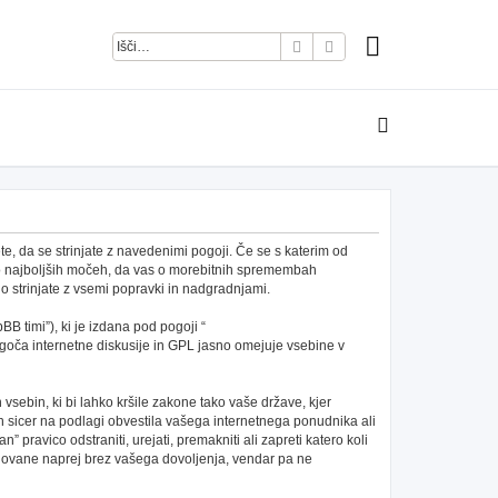
Iskanje
Napredno iskanje
e, da se strinjate z navedenimi pogoji. Če se s katerim od
po najboljših močeh, da vas o morebitnih spremembah
 strinjate z vsemi popravki in nadgradnjami.
B timi”), ki je izdana pod pogoji “
ča internetne diskusije in GPL jasno omejuje vsebine v
h vsebin, ki bi lahko kršile zakone tako vaše države, kjer
 sicer na podlagi obvestila vašega internetnega ponudnika ali
pravico odstraniti, urejati, premakniti ali zapreti katero koli
redovane naprej brez vašega dovoljenja, vendar pa ne