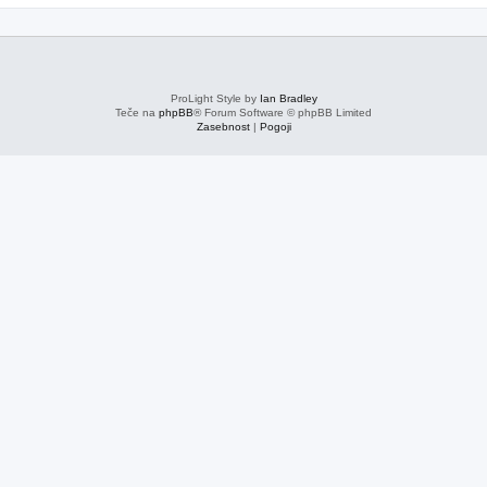
ProLight Style by
Ian Bradley
Teče na
phpBB
® Forum Software © phpBB Limited
Zasebnost
|
Pogoji