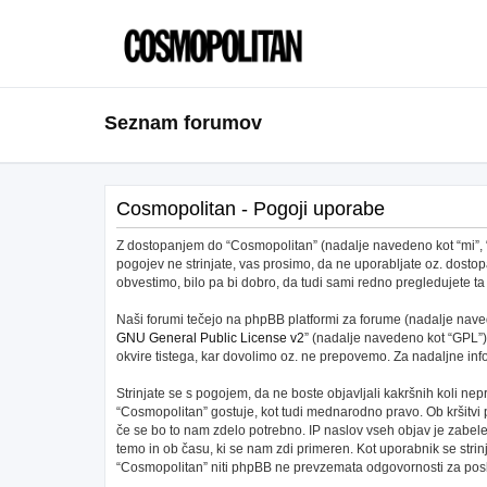
Seznam forumov
Cosmopolitan - Pogoji uporabe
Z dostopanjem do “Cosmopolitan” (nadalje navedeno kot “mi”, “na
pogojev ne strinjate, vas prosimo, da ne uporabljate oz. dos
obvestimo, bilo pa bi dobro, da tudi sami redno pregledujete
Naši forumi tečejo na phpBB platformi za forume (nadalje navede
GNU General Public License v2
” (nadalje navedeno kot “GPL”)
okvire tistega, kar dovolimo oz. ne prepovemo. Za nadaljne in
Strinjate se s pogojem, da ne boste objavljali kakršnih koli nepr
“Cosmopolitan” gostuje, kot tudi mednarodno pravo. Ob kršitvi
če se bo to nam zdelo potrebno. IP naslov vseh objav je zabeleže
temo in ob času, ki se nam zdi primeren. Kot uporabnik se stri
“Cosmopolitan” niti phpBB ne prevzemata odgovornosti za posku