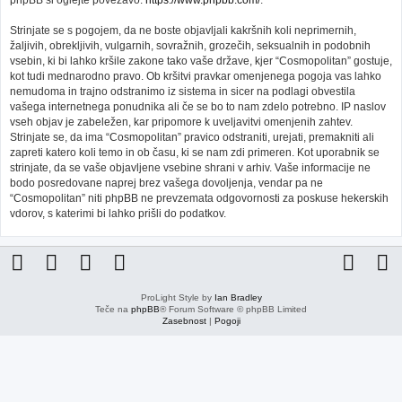
phpBB si oglejte povezavo:
https://www.phpbb.com/
.
Strinjate se s pogojem, da ne boste objavljali kakršnih koli neprimernih,
žaljivih, obrekljivih, vulgarnih, sovražnih, grozečih, seksualnih in podobnih
vsebin, ki bi lahko kršile zakone tako vaše države, kjer “Cosmopolitan” gostuje,
kot tudi mednarodno pravo. Ob kršitvi pravkar omenjenega pogoja vas lahko
nemudoma in trajno odstranimo iz sistema in sicer na podlagi obvestila
vašega internetnega ponudnika ali če se bo to nam zdelo potrebno. IP naslov
vseh objav je zabeležen, kar pripomore k uveljavitvi omenjenih zahtev.
Strinjate se, da ima “Cosmopolitan” pravico odstraniti, urejati, premakniti ali
zapreti katero koli temo in ob času, ki se nam zdi primeren. Kot uporabnik se
strinjate, da se vaše objavljene vsebine shrani v arhiv. Vaše informacije ne
bodo posredovane naprej brez vašega dovoljenja, vendar pa ne
“Cosmopolitan” niti phpBB ne prevzemata odgovornosti za poskuse hekerskih
vdorov, s katerimi bi lahko prišli do podatkov.
ProLight Style by
Ian Bradley
Teče na
phpBB
® Forum Software © phpBB Limited
Zasebnost
|
Pogoji