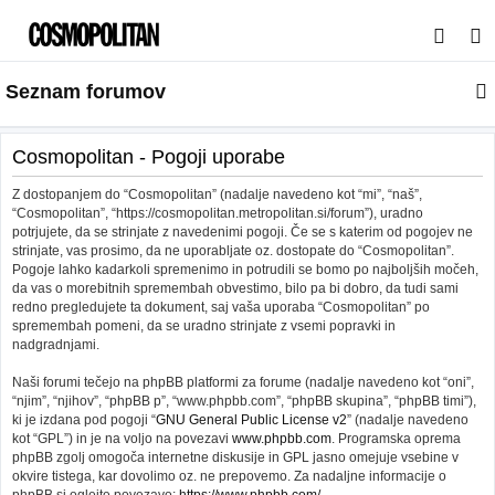
I
s
Seznam forumov
k
a
n
Cosmopolitan - Pogoji uporabe
j
Z dostopanjem do “Cosmopolitan” (nadalje navedeno kot “mi”, “naš”,
e
“Cosmopolitan”, “https://cosmopolitan.metropolitan.si/forum”), uradno
potrjujete, da se strinjate z navedenimi pogoji. Če se s katerim od pogojev ne
strinjate, vas prosimo, da ne uporabljate oz. dostopate do “Cosmopolitan”.
Pogoje lahko kadarkoli spremenimo in potrudili se bomo po najboljših močeh,
da vas o morebitnih spremembah obvestimo, bilo pa bi dobro, da tudi sami
redno pregledujete ta dokument, saj vaša uporaba “Cosmopolitan” po
spremembah pomeni, da se uradno strinjate z vsemi popravki in
nadgradnjami.
Naši forumi tečejo na phpBB platformi za forume (nadalje navedeno kot “oni”,
“njim”, “njihov”, “phpBB p”, “www.phpbb.com”, “phpBB skupina”, “phpBB timi”),
ki je izdana pod pogoji “
GNU General Public License v2
” (nadalje navedeno
kot “GPL”) in je na voljo na povezavi
www.phpbb.com
. Programska oprema
phpBB zgolj omogoča internetne diskusije in GPL jasno omejuje vsebine v
okvire tistega, kar dovolimo oz. ne prepovemo. Za nadaljne informacije o