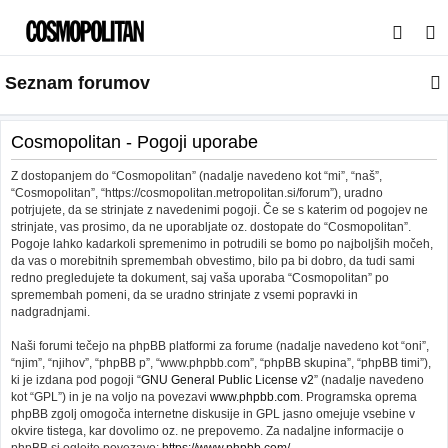
I
s
Seznam forumov
k
a
n
Cosmopolitan - Pogoji uporabe
j
Z dostopanjem do “Cosmopolitan” (nadalje navedeno kot “mi”, “naš”,
e
“Cosmopolitan”, “https://cosmopolitan.metropolitan.si/forum”), uradno
potrjujete, da se strinjate z navedenimi pogoji. Če se s katerim od pogojev ne
strinjate, vas prosimo, da ne uporabljate oz. dostopate do “Cosmopolitan”.
Pogoje lahko kadarkoli spremenimo in potrudili se bomo po najboljših močeh,
da vas o morebitnih spremembah obvestimo, bilo pa bi dobro, da tudi sami
redno pregledujete ta dokument, saj vaša uporaba “Cosmopolitan” po
spremembah pomeni, da se uradno strinjate z vsemi popravki in
nadgradnjami.
Naši forumi tečejo na phpBB platformi za forume (nadalje navedeno kot “oni”,
“njim”, “njihov”, “phpBB p”, “www.phpbb.com”, “phpBB skupina”, “phpBB timi”),
ki je izdana pod pogoji “
GNU General Public License v2
” (nadalje navedeno
kot “GPL”) in je na voljo na povezavi
www.phpbb.com
. Programska oprema
phpBB zgolj omogoča internetne diskusije in GPL jasno omejuje vsebine v
okvire tistega, kar dovolimo oz. ne prepovemo. Za nadaljne informacije o