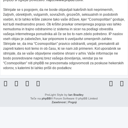
phpBB si oglejte povezavo:
https://www.phpbb.com/
.
Strinjate se s pogojem, da ne boste objavljali kakršnih koli neprimernih,
žaljivih, obrekljivih, vulgarnih, sovražnih, grozečih, seksualnih in podobnih
vsebin, ki bi lahko kršile zakone tako vaše države, kjer “Cosmopolitan” gostuje,
kot tudi mednarodno pravo. Ob kršitvi pravkar omenjenega pogoja vas lahko
nemudoma in trajno odstranimo iz sistema in sicer na podlagi obvestila
vašega internetnega ponudnika ali če se bo to nam zdelo potrebno. IP naslov
vseh objav je zabeležen, kar pripomore k uveljavitvi omenjenih zahtev.
Strinjate se, da ima “Cosmopolitan” pravico odstraniti, urejati, premakniti ali
zapreti katero koli temo in ob času, ki se nam zdi primeren. Kot uporabnik se
strinjate, da se vaše objavljene vsebine shrani v arhiv. Vaše informacije ne
bodo posredovane naprej brez vašega dovoljenja, vendar pa ne
“Cosmopolitan” niti phpBB ne prevzemata odgovornosti za poskuse hekerskih
vdorov, s katerimi bi lahko prišli do podatkov.
ProLight Style by
Ian Bradley
Teče na
phpBB
® Forum Software © phpBB Limited
Zasebnost
|
Pogoji