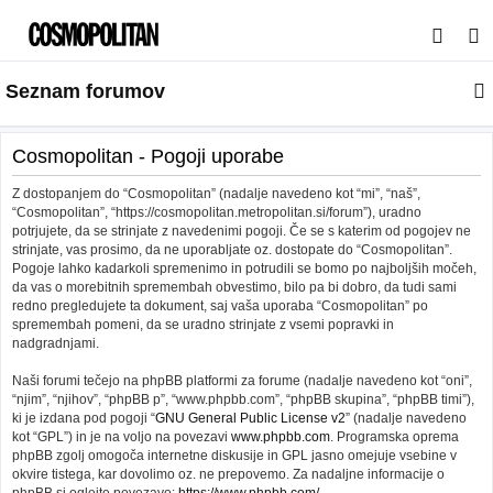
I
s
Seznam forumov
k
a
n
Cosmopolitan - Pogoji uporabe
j
Z dostopanjem do “Cosmopolitan” (nadalje navedeno kot “mi”, “naš”,
e
“Cosmopolitan”, “https://cosmopolitan.metropolitan.si/forum”), uradno
potrjujete, da se strinjate z navedenimi pogoji. Če se s katerim od pogojev ne
strinjate, vas prosimo, da ne uporabljate oz. dostopate do “Cosmopolitan”.
Pogoje lahko kadarkoli spremenimo in potrudili se bomo po najboljših močeh,
da vas o morebitnih spremembah obvestimo, bilo pa bi dobro, da tudi sami
redno pregledujete ta dokument, saj vaša uporaba “Cosmopolitan” po
spremembah pomeni, da se uradno strinjate z vsemi popravki in
nadgradnjami.
Naši forumi tečejo na phpBB platformi za forume (nadalje navedeno kot “oni”,
“njim”, “njihov”, “phpBB p”, “www.phpbb.com”, “phpBB skupina”, “phpBB timi”),
ki je izdana pod pogoji “
GNU General Public License v2
” (nadalje navedeno
kot “GPL”) in je na voljo na povezavi
www.phpbb.com
. Programska oprema
phpBB zgolj omogoča internetne diskusije in GPL jasno omejuje vsebine v
okvire tistega, kar dovolimo oz. ne prepovemo. Za nadaljne informacije o