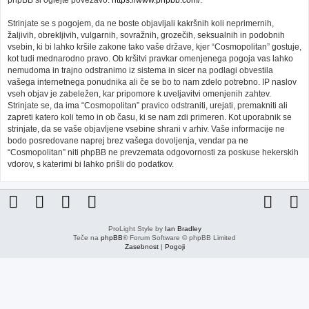
phpBB si oglejte povezavo:
https://www.phpbb.com/
.
Strinjate se s pogojem, da ne boste objavljali kakršnih koli neprimernih,
žaljivih, obrekljivih, vulgarnih, sovražnih, grozečih, seksualnih in podobnih
vsebin, ki bi lahko kršile zakone tako vaše države, kjer “Cosmopolitan” gostuje,
kot tudi mednarodno pravo. Ob kršitvi pravkar omenjenega pogoja vas lahko
nemudoma in trajno odstranimo iz sistema in sicer na podlagi obvestila
vašega internetnega ponudnika ali če se bo to nam zdelo potrebno. IP naslov
vseh objav je zabeležen, kar pripomore k uveljavitvi omenjenih zahtev.
Strinjate se, da ima “Cosmopolitan” pravico odstraniti, urejati, premakniti ali
zapreti katero koli temo in ob času, ki se nam zdi primeren. Kot uporabnik se
strinjate, da se vaše objavljene vsebine shrani v arhiv. Vaše informacije ne
bodo posredovane naprej brez vašega dovoljenja, vendar pa ne
“Cosmopolitan” niti phpBB ne prevzemata odgovornosti za poskuse hekerskih
vdorov, s katerimi bi lahko prišli do podatkov.
ProLight Style by
Ian Bradley
Teče na
phpBB
® Forum Software © phpBB Limited
Zasebnost
|
Pogoji