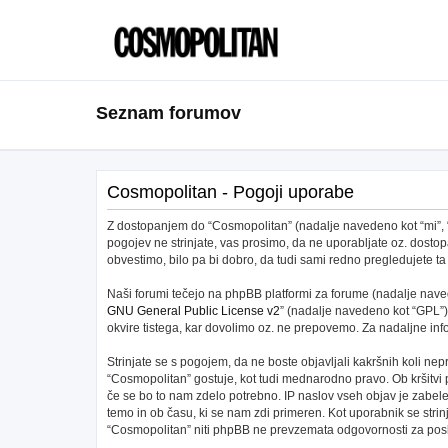
Seznam forumov
Cosmopolitan - Pogoji uporabe
Z dostopanjem do “Cosmopolitan” (nadalje navedeno kot “mi”, “na
pogojev ne strinjate, vas prosimo, da ne uporabljate oz. dos
obvestimo, bilo pa bi dobro, da tudi sami redno pregledujete
Naši forumi tečejo na phpBB platformi za forume (nadalje navede
GNU General Public License v2
” (nadalje navedeno kot “GPL”)
okvire tistega, kar dovolimo oz. ne prepovemo. Za nadaljne in
Strinjate se s pogojem, da ne boste objavljali kakršnih koli nepr
“Cosmopolitan” gostuje, kot tudi mednarodno pravo. Ob kršitvi
če se bo to nam zdelo potrebno. IP naslov vseh objav je zabeleže
temo in ob času, ki se nam zdi primeren. Kot uporabnik se stri
“Cosmopolitan” niti phpBB ne prevzemata odgovornosti za posku