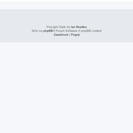
ProLight Style by
Ian Bradley
Teče na
phpBB
® Forum Software © phpBB Limited
Zasebnost
|
Pogoji