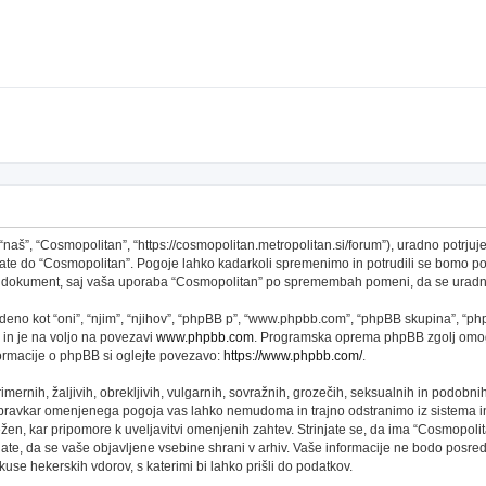
š”, “Cosmopolitan”, “https://cosmopolitan.metropolitan.si/forum”), uradno potrjujet
topate do “Cosmopolitan”. Pogoje lahko kadarkoli spremenimo in potrudili se bomo 
 ta dokument, saj vaša uporaba “Cosmopolitan” po spremembah pomeni, da se uradno
no kot “oni”, “njim”, “njihov”, “phpBB p”, “www.phpbb.com”, “phpBB skupina”, “phpB
 in je na voljo na povezavi
www.phpbb.com
. Programska oprema phpBB zgolj omogo
formacije o phpBB si oglejte povezavo:
https://www.phpbb.com/
.
imernih, žaljivih, obrekljivih, vulgarnih, sovražnih, grozečih, seksualnih in podobni
 pravkar omenjenega pogoja vas lahko nemudoma in trajno odstranimo iz sistema in
n, kar pripomore k uveljavitvi omenjenih zahtev. Strinjate se, da ima “Cosmopolitan” 
njate, da se vaše objavljene vsebine shrani v arhiv. Vaše informacije ne bodo pos
se hekerskih vdorov, s katerimi bi lahko prišli do podatkov.