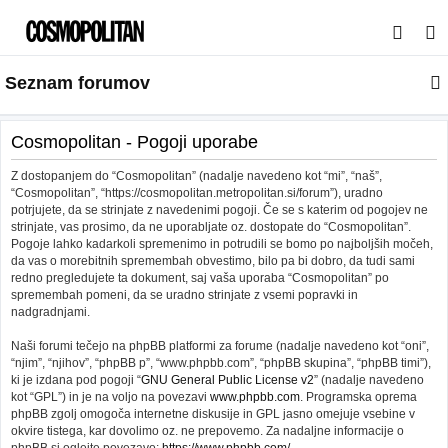
I
s
Seznam forumov
k
a
n
Cosmopolitan - Pogoji uporabe
j
Z dostopanjem do “Cosmopolitan” (nadalje navedeno kot “mi”, “naš”,
e
“Cosmopolitan”, “https://cosmopolitan.metropolitan.si/forum”), uradno
potrjujete, da se strinjate z navedenimi pogoji. Če se s katerim od pogojev ne
strinjate, vas prosimo, da ne uporabljate oz. dostopate do “Cosmopolitan”.
Pogoje lahko kadarkoli spremenimo in potrudili se bomo po najboljših močeh,
da vas o morebitnih spremembah obvestimo, bilo pa bi dobro, da tudi sami
redno pregledujete ta dokument, saj vaša uporaba “Cosmopolitan” po
spremembah pomeni, da se uradno strinjate z vsemi popravki in
nadgradnjami.
Naši forumi tečejo na phpBB platformi za forume (nadalje navedeno kot “oni”,
“njim”, “njihov”, “phpBB p”, “www.phpbb.com”, “phpBB skupina”, “phpBB timi”),
ki je izdana pod pogoji “
GNU General Public License v2
” (nadalje navedeno
kot “GPL”) in je na voljo na povezavi
www.phpbb.com
. Programska oprema
phpBB zgolj omogoča internetne diskusije in GPL jasno omejuje vsebine v
okvire tistega, kar dovolimo oz. ne prepovemo. Za nadaljne informacije o