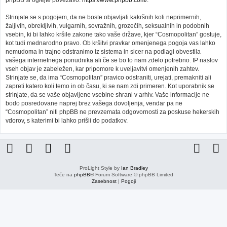
phpBB si oglejte povezavo:
https://www.phpbb.com/
.
Strinjate se s pogojem, da ne boste objavljali kakršnih koli neprimernih,
žaljivih, obrekljivih, vulgarnih, sovražnih, grozečih, seksualnih in podobnih
vsebin, ki bi lahko kršile zakone tako vaše države, kjer “Cosmopolitan” gostuje,
kot tudi mednarodno pravo. Ob kršitvi pravkar omenjenega pogoja vas lahko
nemudoma in trajno odstranimo iz sistema in sicer na podlagi obvestila
vašega internetnega ponudnika ali če se bo to nam zdelo potrebno. IP naslov
vseh objav je zabeležen, kar pripomore k uveljavitvi omenjenih zahtev.
Strinjate se, da ima “Cosmopolitan” pravico odstraniti, urejati, premakniti ali
zapreti katero koli temo in ob času, ki se nam zdi primeren. Kot uporabnik se
strinjate, da se vaše objavljene vsebine shrani v arhiv. Vaše informacije ne
bodo posredovane naprej brez vašega dovoljenja, vendar pa ne
“Cosmopolitan” niti phpBB ne prevzemata odgovornosti za poskuse hekerskih
vdorov, s katerimi bi lahko prišli do podatkov.
ProLight Style by
Ian Bradley
Teče na
phpBB
® Forum Software © phpBB Limited
Zasebnost
|
Pogoji