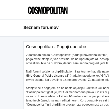
Seznam forumov
Cosmopolitan - Pogoji uporabe
Z dostopanjem do “Cosmopolitan” (nadalje navedeno kot “mi”, “na
pogojev ne strinjate, vas prosimo, da ne uporabljate oz. dos
obvestimo, bilo pa bi dobro, da tudi sami redno pregledujete
Naši forumi tečejo na phpBB platformi za forume (nadalje navede
GNU General Public License v2
” (nadalje navedeno kot “GPL”)
okvire tistega, kar dovolimo oz. ne prepovemo. Za nadaljne in
Strinjate se s pogojem, da ne boste objavljali kakršnih koli nepr
“Cosmopolitan” gostuje, kot tudi mednarodno pravo. Ob kršitvi
če se bo to nam zdelo potrebno. IP naslov vseh objav je zabeleže
temo in ob času, ki se nam zdi primeren. Kot uporabnik se stri
“Cosmopolitan” niti phpBB ne prevzemata odgovornosti za posku