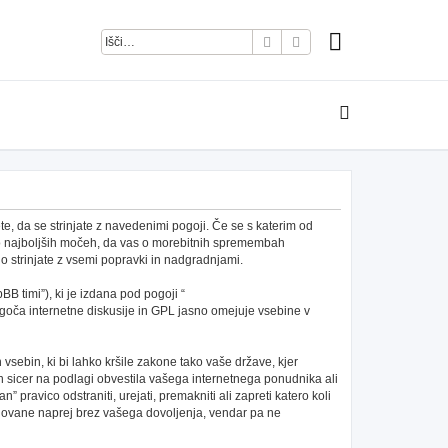
Iskanje
Napredno iskanje
e, da se strinjate z navedenimi pogoji. Če se s katerim od
po najboljših močeh, da vas o morebitnih spremembah
 strinjate z vsemi popravki in nadgradnjami.
B timi”), ki je izdana pod pogoji “
ča internetne diskusije in GPL jasno omejuje vsebine v
h vsebin, ki bi lahko kršile zakone tako vaše države, kjer
 sicer na podlagi obvestila vašega internetnega ponudnika ali
pravico odstraniti, urejati, premakniti ali zapreti katero koli
redovane naprej brez vašega dovoljenja, vendar pa ne