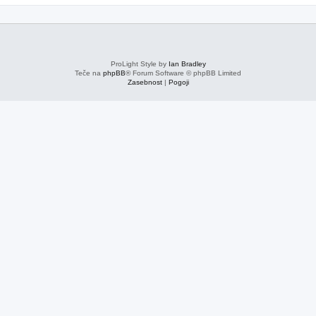
ProLight Style by
Ian Bradley
Teče na
phpBB
® Forum Software © phpBB Limited
Zasebnost
|
Pogoji