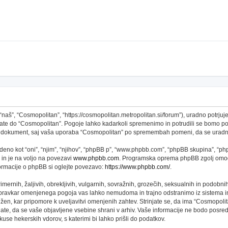
š”, “Cosmopolitan”, “https://cosmopolitan.metropolitan.si/forum”), uradno potrjujet
topate do “Cosmopolitan”. Pogoje lahko kadarkoli spremenimo in potrudili se bomo 
 ta dokument, saj vaša uporaba “Cosmopolitan” po spremembah pomeni, da se uradno
no kot “oni”, “njim”, “njihov”, “phpBB p”, “www.phpbb.com”, “phpBB skupina”, “phpB
 in je na voljo na povezavi
www.phpbb.com
. Programska oprema phpBB zgolj omogo
formacije o phpBB si oglejte povezavo:
https://www.phpbb.com/
.
imernih, žaljivih, obrekljivih, vulgarnih, sovražnih, grozečih, seksualnih in podobni
 pravkar omenjenega pogoja vas lahko nemudoma in trajno odstranimo iz sistema in
n, kar pripomore k uveljavitvi omenjenih zahtev. Strinjate se, da ima “Cosmopolitan” 
njate, da se vaše objavljene vsebine shrani v arhiv. Vaše informacije ne bodo pos
se hekerskih vdorov, s katerimi bi lahko prišli do podatkov.