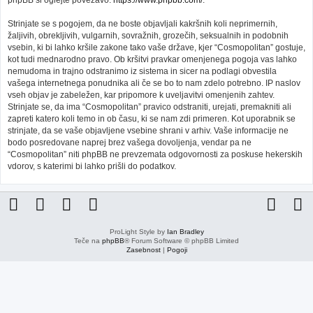
phpBB si oglejte povezavo:
https://www.phpbb.com/
.
Strinjate se s pogojem, da ne boste objavljali kakršnih koli neprimernih,
žaljivih, obrekljivih, vulgarnih, sovražnih, grozečih, seksualnih in podobnih
vsebin, ki bi lahko kršile zakone tako vaše države, kjer “Cosmopolitan” gostuje,
kot tudi mednarodno pravo. Ob kršitvi pravkar omenjenega pogoja vas lahko
nemudoma in trajno odstranimo iz sistema in sicer na podlagi obvestila
vašega internetnega ponudnika ali če se bo to nam zdelo potrebno. IP naslov
vseh objav je zabeležen, kar pripomore k uveljavitvi omenjenih zahtev.
Strinjate se, da ima “Cosmopolitan” pravico odstraniti, urejati, premakniti ali
zapreti katero koli temo in ob času, ki se nam zdi primeren. Kot uporabnik se
strinjate, da se vaše objavljene vsebine shrani v arhiv. Vaše informacije ne
bodo posredovane naprej brez vašega dovoljenja, vendar pa ne
“Cosmopolitan” niti phpBB ne prevzemata odgovornosti za poskuse hekerskih
vdorov, s katerimi bi lahko prišli do podatkov.
ProLight Style by
Ian Bradley
Teče na
phpBB
® Forum Software © phpBB Limited
Zasebnost
|
Pogoji