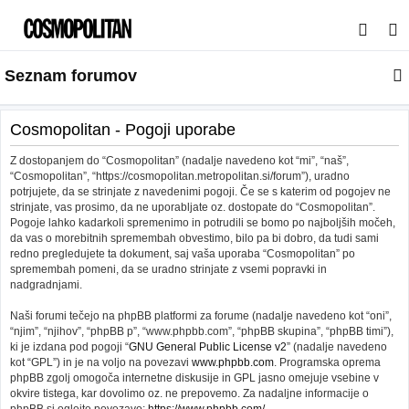
I
s
Seznam forumov
k
a
n
Cosmopolitan - Pogoji uporabe
j
Z dostopanjem do “Cosmopolitan” (nadalje navedeno kot “mi”, “naš”,
e
“Cosmopolitan”, “https://cosmopolitan.metropolitan.si/forum”), uradno
potrjujete, da se strinjate z navedenimi pogoji. Če se s katerim od pogojev ne
strinjate, vas prosimo, da ne uporabljate oz. dostopate do “Cosmopolitan”.
Pogoje lahko kadarkoli spremenimo in potrudili se bomo po najboljših močeh,
da vas o morebitnih spremembah obvestimo, bilo pa bi dobro, da tudi sami
redno pregledujete ta dokument, saj vaša uporaba “Cosmopolitan” po
spremembah pomeni, da se uradno strinjate z vsemi popravki in
nadgradnjami.
Naši forumi tečejo na phpBB platformi za forume (nadalje navedeno kot “oni”,
“njim”, “njihov”, “phpBB p”, “www.phpbb.com”, “phpBB skupina”, “phpBB timi”),
ki je izdana pod pogoji “
GNU General Public License v2
” (nadalje navedeno
kot “GPL”) in je na voljo na povezavi
www.phpbb.com
. Programska oprema
phpBB zgolj omogoča internetne diskusije in GPL jasno omejuje vsebine v
okvire tistega, kar dovolimo oz. ne prepovemo. Za nadaljne informacije o