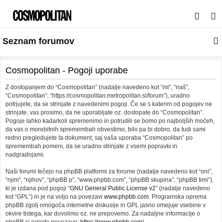
I
s
Seznam forumov
k
a
n
Cosmopolitan - Pogoji uporabe
j
Z dostopanjem do “Cosmopolitan” (nadalje navedeno kot “mi”, “naš”,
e
“Cosmopolitan”, “https://cosmopolitan.metropolitan.si/forum”), uradno
potrjujete, da se strinjate z navedenimi pogoji. Če se s katerim od pogojev ne
strinjate, vas prosimo, da ne uporabljate oz. dostopate do “Cosmopolitan”.
Pogoje lahko kadarkoli spremenimo in potrudili se bomo po najboljših močeh,
da vas o morebitnih spremembah obvestimo, bilo pa bi dobro, da tudi sami
redno pregledujete ta dokument, saj vaša uporaba “Cosmopolitan” po
spremembah pomeni, da se uradno strinjate z vsemi popravki in
nadgradnjami.
Naši forumi tečejo na phpBB platformi za forume (nadalje navedeno kot “oni”,
“njim”, “njihov”, “phpBB p”, “www.phpbb.com”, “phpBB skupina”, “phpBB timi”),
ki je izdana pod pogoji “
GNU General Public License v2
” (nadalje navedeno
kot “GPL”) in je na voljo na povezavi
www.phpbb.com
. Programska oprema
phpBB zgolj omogoča internetne diskusije in GPL jasno omejuje vsebine v
okvire tistega, kar dovolimo oz. ne prepovemo. Za nadaljne informacije o