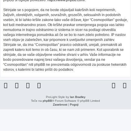
phpBB si oglejte povezavo:
https://www.phpbb.com/
.
Strinjate se s pogojem, da ne boste objavljali kakršnih koli neprimernih,
žaljivih, obrekljivih, vulgarnih, sovražnih, grozečih, seksualnih in podobnih
vsebin, ki bi lahko kršile zakone tako vaše države, kjer “Cosmopolitan” gostuje,
kot tudi mednarodno pravo. Ob kršitvi pravkar omenjenega pogoja vas lahko
nemudoma in trajno odstranimo iz sistema in sicer na podlagi obvestila
vašega internetnega ponudnika ali če se bo to nam zdelo potrebno. IP naslov
vseh objav je zabeležen, kar pripomore k uveljavitvi omenjenih zahtev.
Strinjate se, da ima “Cosmopolitan” pravico odstraniti, urejati, premakniti ali
zapreti katero koli temo in ob času, ki se nam zdi primeren. Kot uporabnik se
strinjate, da se vaše objavljene vsebine shrani v arhiv. Vaše informacije ne
bodo posredovane naprej brez vašega dovoljenja, vendar pa ne
“Cosmopolitan” niti phpBB ne prevzemata odgovornosti za poskuse hekerskih
vdorov, s katerimi bi lahko prišli do podatkov.
ProLight Style by
Ian Bradley
Teče na
phpBB
® Forum Software © phpBB Limited
Zasebnost
|
Pogoji