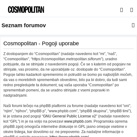
I
s
Seznam forumov
k
a
n
Cosmopolitan - Pogoji uporabe
j
Z dostopanjem do “Cosmopolitan” (nadalje navedeno kot “mi”, “naš”,
e
“Cosmopolitan”, “https://cosmopolitan.metropolitan.si/forum”), uradno
potrjujete, da se strinjate z navedenimi pogoji. Če se s katerim od pogojev ne
strinjate, vas prosimo, da ne uporabljate oz. dostopate do “Cosmopolitan”.
Pogoje lahko kadarkoli spremenimo in potrudili se bomo po najboljših močeh,
da vas o morebitnih spremembah obvestimo, bilo pa bi dobro, da tudi sami
redno pregledujete ta dokument, saj vaša uporaba “Cosmopolitan” po
spremembah pomeni, da se uradno strinjate z vsemi popravki in
nadgradnjami.
Naši forumi tečejo na phpBB platformi za forume (nadalje navedeno kot “oni”,
“njim”, “njihov”, “phpBB p”, “www.phpbb.com”, “phpBB skupina”, “phpBB timi”),
ki je izdana pod pogoji “
GNU General Public License v2
” (nadalje navedeno
kot “GPL”) in je na voljo na povezavi
www.phpbb.com
. Programska oprema
phpBB zgolj omogoča internetne diskusije in GPL jasno omejuje vsebine v
okvire tistega, kar dovolimo oz. ne prepovemo. Za nadaljne informacije o