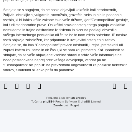
phpBB si oglejte povezavo:
https://www.phpbb.com/
.
Strinjate se s pogojem, da ne boste objavljali kakršnih koli neprimernih,
žaljivih, obrekljivih, vulgarnih, sovražnih, grozečih, seksualnih in podobnih
vsebin, ki bi lahko kršile zakone tako vaše države, kjer “Cosmopolitan” gostuje,
kot tudi mednarodno pravo. Ob kršitvi pravkar omenjenega pogoja vas lahko
nemudoma in trajno odstranimo iz sistema in sicer na podlagi obvestila
vašega internetnega ponudnika ali če se bo to nam zdelo potrebno. IP naslov
vseh objav je zabeležen, kar pripomore k uveljavitvi omenjenih zahtev.
Strinjate se, da ima “Cosmopolitan” pravico odstraniti, urejati, premakniti ali
zapreti katero koli temo in ob času, ki se nam zdi primeren. Kot uporabnik se
strinjate, da se vaše objavljene vsebine shrani v arhiv. Vaše informacije ne
bodo posredovane naprej brez vašega dovoljenja, vendar pa ne
“Cosmopolitan” niti phpBB ne prevzemata odgovornosti za poskuse hekerskih
vdorov, s katerimi bi lahko prišli do podatkov.
ProLight Style by
Ian Bradley
Teče na
phpBB
® Forum Software © phpBB Limited
Zasebnost
|
Pogoji