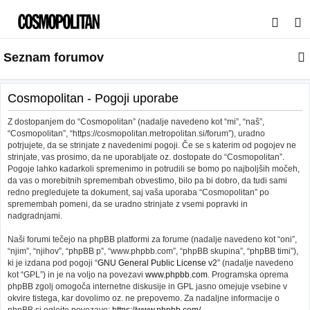
I
s
Seznam forumov
k
a
n
Cosmopolitan - Pogoji uporabe
j
Z dostopanjem do “Cosmopolitan” (nadalje navedeno kot “mi”, “naš”,
e
“Cosmopolitan”, “https://cosmopolitan.metropolitan.si/forum”), uradno
potrjujete, da se strinjate z navedenimi pogoji. Če se s katerim od pogojev ne
strinjate, vas prosimo, da ne uporabljate oz. dostopate do “Cosmopolitan”.
Pogoje lahko kadarkoli spremenimo in potrudili se bomo po najboljših močeh,
da vas o morebitnih spremembah obvestimo, bilo pa bi dobro, da tudi sami
redno pregledujete ta dokument, saj vaša uporaba “Cosmopolitan” po
spremembah pomeni, da se uradno strinjate z vsemi popravki in
nadgradnjami.
Naši forumi tečejo na phpBB platformi za forume (nadalje navedeno kot “oni”,
“njim”, “njihov”, “phpBB p”, “www.phpbb.com”, “phpBB skupina”, “phpBB timi”),
ki je izdana pod pogoji “
GNU General Public License v2
” (nadalje navedeno
kot “GPL”) in je na voljo na povezavi
www.phpbb.com
. Programska oprema
phpBB zgolj omogoča internetne diskusije in GPL jasno omejuje vsebine v
okvire tistega, kar dovolimo oz. ne prepovemo. Za nadaljne informacije o