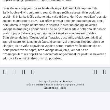
phpBB si oglejte povezavo:
https://www.phpbb.com/
.
Strinjate se s pogojem, da ne boste objavljali kakršnih koli neprimernih,
žaljivih, obrekljivih, vulgarnih, sovražnih, grozečih, seksualnih in podobnih
vsebin, ki bi lahko kršile zakone tako vaše države, kjer “Cosmopolitan” gostuje,
kot tudi mednarodno pravo. Ob kršitvi pravkar omenjenega pogoja vas lahko
nemudoma in trajno odstranimo iz sistema in sicer na podlagi obvestila
vašega internetnega ponudnika ali če se bo to nam zdelo potrebno. IP naslov
vseh objav je zabeležen, kar pripomore k uveljavitvi omenjenih zahtev.
Strinjate se, da ima “Cosmopolitan” pravico odstraniti, urejati, premakniti ali
zapreti katero koli temo in ob času, ki se nam zdi primeren. Kot uporabnik se
strinjate, da se vaše objavljene vsebine shrani v arhiv. Vaše informacije ne
bodo posredovane naprej brez vašega dovoljenja, vendar pa ne
“Cosmopolitan” niti phpBB ne prevzemata odgovornosti za poskuse hekerskih
vdorov, s katerimi bi lahko prišli do podatkov.
ProLight Style by
Ian Bradley
Teče na
phpBB
® Forum Software © phpBB Limited
Zasebnost
|
Pogoji