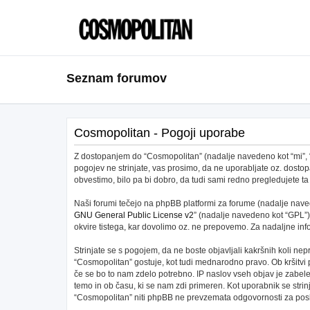
Seznam forumov
Cosmopolitan - Pogoji uporabe
Z dostopanjem do “Cosmopolitan” (nadalje navedeno kot “mi”, “na
pogojev ne strinjate, vas prosimo, da ne uporabljate oz. dos
obvestimo, bilo pa bi dobro, da tudi sami redno pregledujete
Naši forumi tečejo na phpBB platformi za forume (nadalje navede
GNU General Public License v2
” (nadalje navedeno kot “GPL”)
okvire tistega, kar dovolimo oz. ne prepovemo. Za nadaljne in
Strinjate se s pogojem, da ne boste objavljali kakršnih koli nepr
“Cosmopolitan” gostuje, kot tudi mednarodno pravo. Ob kršitvi
če se bo to nam zdelo potrebno. IP naslov vseh objav je zabeleže
temo in ob času, ki se nam zdi primeren. Kot uporabnik se stri
“Cosmopolitan” niti phpBB ne prevzemata odgovornosti za posku