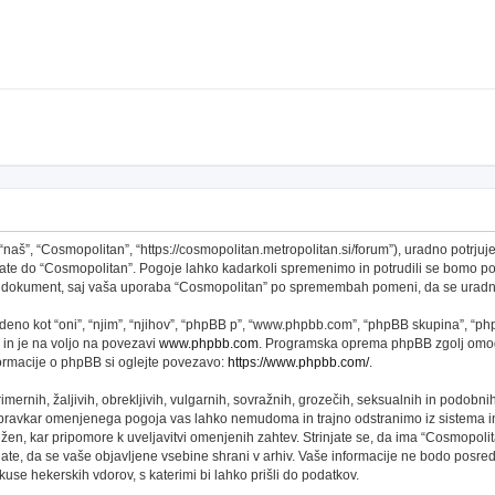
š”, “Cosmopolitan”, “https://cosmopolitan.metropolitan.si/forum”), uradno potrjujet
topate do “Cosmopolitan”. Pogoje lahko kadarkoli spremenimo in potrudili se bomo 
 ta dokument, saj vaša uporaba “Cosmopolitan” po spremembah pomeni, da se uradno
no kot “oni”, “njim”, “njihov”, “phpBB p”, “www.phpbb.com”, “phpBB skupina”, “phpB
 in je na voljo na povezavi
www.phpbb.com
. Programska oprema phpBB zgolj omogo
formacije o phpBB si oglejte povezavo:
https://www.phpbb.com/
.
imernih, žaljivih, obrekljivih, vulgarnih, sovražnih, grozečih, seksualnih in podobni
 pravkar omenjenega pogoja vas lahko nemudoma in trajno odstranimo iz sistema in
n, kar pripomore k uveljavitvi omenjenih zahtev. Strinjate se, da ima “Cosmopolitan” 
njate, da se vaše objavljene vsebine shrani v arhiv. Vaše informacije ne bodo pos
se hekerskih vdorov, s katerimi bi lahko prišli do podatkov.