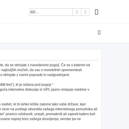
Iskanje
Napredno iskanje
e, da se strinjate z navedenimi pogoji. Če se s katerim od
po najboljših močeh, da vas o morebitnih spremembah
 strinjate z vsemi popravki in nadgradnjami.
B timi”), ki je izdana pod pogoji “
ča internetne diskusije in GPL jasno omejuje vsebine v
h vsebin, ki bi lahko kršile zakone tako vaše države, kjer
 sicer na podlagi obvestila vašega internetnega ponudnika ali
pravico odstraniti, urejati, premakniti ali zapreti katero koli
redovane naprej brez vašega dovoljenja, vendar pa ne