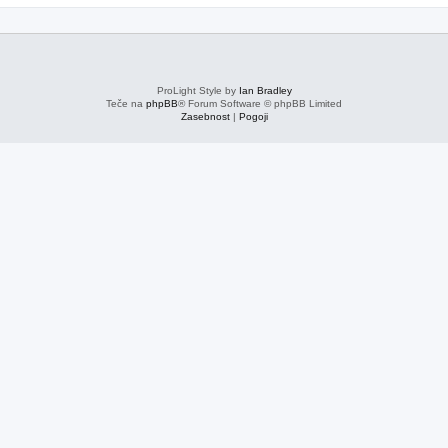
ProLight Style by
Ian Bradley
Teče na
phpBB
® Forum Software © phpBB Limited
Zasebnost
|
Pogoji